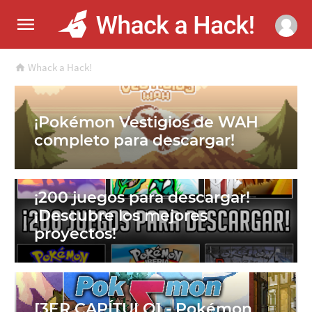
Whack a Hack!
¡Pokémon Vestigios de WAH
completo para descargar!
¡200 juegos para descargar!
¡Descubre los mejores
proyectos!
[3ER CAPÍTULO] - Pokémon