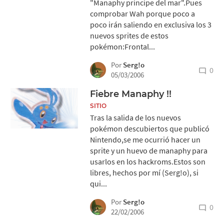
"Manaphy principe del mar".Pues
comprobar Wah porque poco a
poco irán saliendo en exclusiva los 3
nuevos sprites de estos
pokémon:Frontal...
Por
Serg!o
0
05/03/2006
Fiebre Manaphy !!
SITIO
Tras la salida de los nuevos
pokémon descubiertos que publicó
Nintendo,se me ocurrió hacer un
sprite y un huevo de manaphy para
usarlos en los hackroms.Estos son
libres, hechos por mí (Serg!o), si
qui...
Por
Serg!o
0
22/02/2006