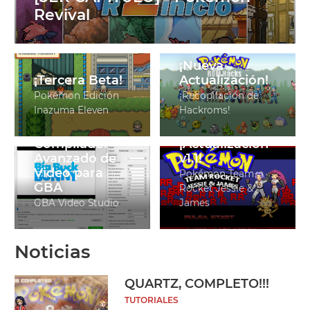
Revival
¡Nueva
¡Tercera Beta!
Actualización!
Pokémon Edición
¡Recopilación de
Inazuma Eleven
Hackroms!
Editor Visual y
Compilador
¡Actualización
Avanzado de
v1.1!
Video para
Pokémon Team
GBA
Rocket Jessie &
GBA Video Studio
James
Noticias
QUARTZ, COMPLETO!!!
TUTORIALES