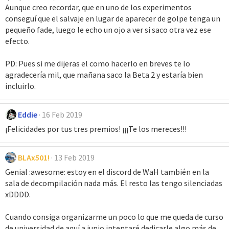
Aunque creo recordar, que en uno de los experimentos
conseguí que el salvaje en lugar de aparecer de golpe tenga un
pequeño fade, luego le echo un ojo a ver si saco otra vez ese
efecto.
PD: Pues si me dijeras el como hacerlo en breves te lo
agradecería mil, que mañana saco la Beta 2 y estaría bien
incluirlo.
Eddie
16 Feb 2019
¡Felicidades por tus tres premios! ¡¡¡Te los mereces!!!
BLAx501!
13 Feb 2019
Genial :awesome: estoy en el discord de WaH también en la
sala de decompilación nada más. El resto las tengo silenciadas
xDDDD.
Cuando consiga organizarme un poco lo que me queda de curso
de universidad de aquí a junio intentaré dedicarle algo más de