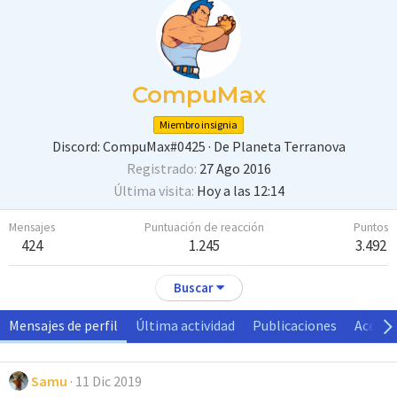
CompuMax
Miembro insignia
Discord: CompuMax#0425
·
De
Planeta Terranova
Registrado
27 Ago 2016
Última visita
Hoy a las 12:14
Mensajes
Puntuación de reacción
Puntos
424
1.245
3.492
Buscar
Mensajes de perfil
Última actividad
Publicaciones
Acerca
Samu
11 Dic 2019