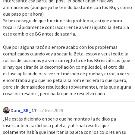
interesante esa parte del post, el poder añadir nuevas
animaciones (aunque ya he tenido bastante con los BG, y como
que paso por ahora).
Ya he conseguido que funcione sin problema, así que ahora
toca ir rápidamente contracorriente a ver si ajusto la Beta 2 a
este cambio de BG antes de sacarla.
Que por alguna razón siempre acabo con los problemas
complicados cuando voy a sacar la Beta, estoy a ver si edito la
rutina de las cañas y a ver si arreglo lo de los BG estáticos (que
si hay que tirar de la decompilación complicado), el otro día
estuve aplicando otra vez mi método de prueba y error, a ver si
encontraba algo que no petara la rom e hiciera lo que quiero,
pero sin demasiados resultados (obviamente), más que alguna
cosa interesante, pero nada que me resuelva nada.
Dani_SR_17
27 Ene 2019
¿Me estás diciendo en serio que he montao la de dios pa
insertar bien la dichosa paleta, y al final resulta que
solamente había que insertar la paleta con los colores en su