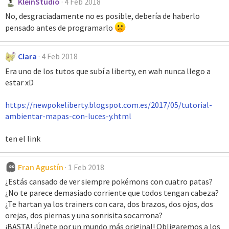
KleinStudio
4 Feb 2018
No, desgraciadamente no es posible, debería de haberlo
pensado antes de programarlo
Clara
4 Feb 2018
Era uno de los tutos que subí a liberty, en wah nunca llego a
estar xD
https://newpokeliberty.blogspot.com.es/2017/05/tutorial-
ambientar-mapas-con-luces-y.html
ten el link
Fran Agustín
1 Feb 2018
¿Estás cansado de ver siempre pokémons con cuatro patas?
¿No te parece demasiado corriente que todos tengan cabeza?
¿Te hartan ya los trainers con cara, dos brazos, dos ojos, dos
orejas, dos piernas y una sonrisita socarrona?
¡BASTA! ¡Únete por un mundo más original! Obligaremos a los