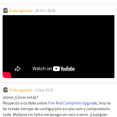
Fran Agustín
29 Oct 2020
Fran Agustín
2 Sep 2020
¡Hola! ¿Cómo estás?
Respecto a tu duda sobre
Fire Red Complete Upgrade
, hoy no
he tenido tiempo de configurarlo en una rom y comprobarlo
todo. Mañana sin falta me pongo un rato a verlo. ¡Cualquier