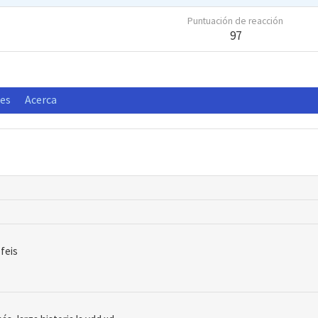
Puntuación de reacción
97
nes
Acerca
 feis