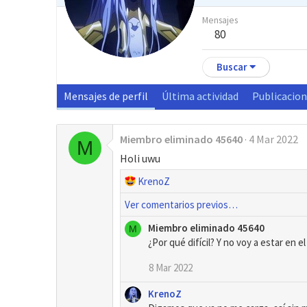
Mensajes
80
Buscar
Mensajes de perfil
Última actividad
Publicacio
Miembro eliminado 45640
4 Mar 2022
M
Holi uwu
R
KrenoZ
e
Ver comentarios previos…
a
c
Miembro eliminado 45640
M
c
¿Por qué difícil? Y no voy a estar en el
i
o
8 Mar 2022
n
KrenoZ
e