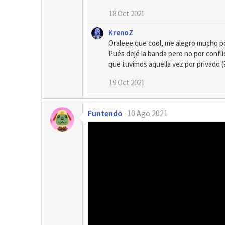
18 Oct 2021
KrenoZ
Oraleee que cool, me alegro mucho por
Pués dejé la banda pero no por conflic
que tuvimos aquella vez por privado
19 Oct 2021
Funtendo
10 Ago 2021