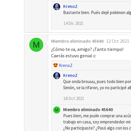
KrenoZ
Bastante bien. Pués dejé pokimon algo
14 Dic 2021
Miembro eliminado 45640
12 Oct 2021
M
¿Cómo te va, amigo? ¡Tanto tiempo!
Caerás estuvo genial c:
R
KrenoZ
e
KrenoZ
a
Que onda brouuu, pues todo bien por 
c
Simón, se la rifaron, yo no participé all
c
i
18 Oct 2021
o
n
Miembro eliminado 45640
M
e
Pues bien, me pude comprar una acúst
s
trabajo en casa, soy emprendedor-mi 
:
¿No participaste? ¿Pasó algo con los 