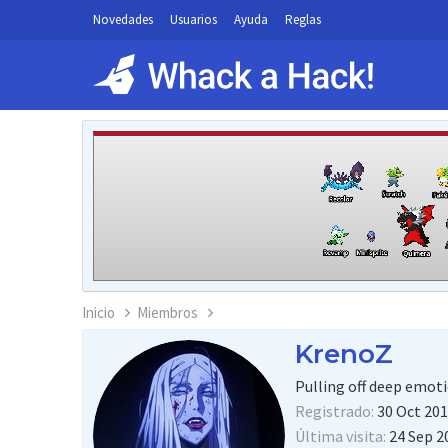
Novedades
Usuarios
Ayuda
Reglas
Inicio
Miembros
KrenoZ
Pulling off deep emot
Registrado
30 Oct 20
Última visita
24 Sep 2