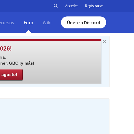
Acceder
Registrarse
ecursos
Foro
Wiki
Únete a Discord
026!
ía.
iner, GBC ¡y más!
e agosto!