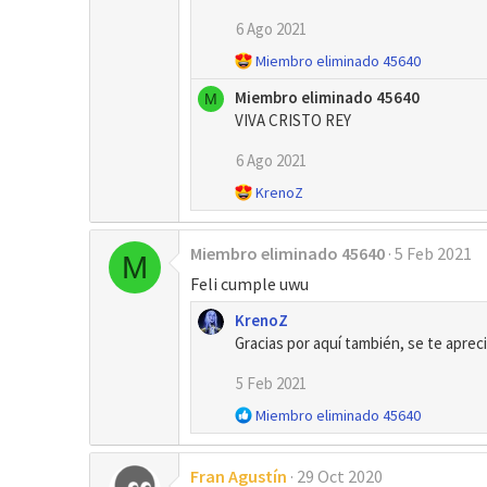
c
6 Ago 2021
i
R
Miembro eliminado 45640
o
e
n
Miembro eliminado 45640
M
a
e
VIVA CRISTO REY
c
s
c
:
6 Ago 2021
i
o
R
KrenoZ
n
e
e
a
s
Miembro eliminado 45640
5 Feb 2021
c
M
:
c
Feli cumple uwu
i
o
KrenoZ
n
Gracias por aquí también, se te aprec
e
s
5 Feb 2021
:
R
Miembro eliminado 45640
e
a
Fran Agustín
29 Oct 2020
c