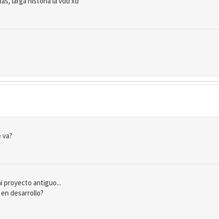
s, larga historia la vdd xd
 va?
i proyecto antiguo...
 en desarrollo?