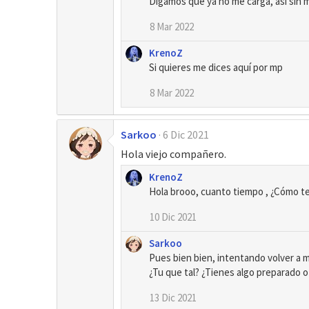
Digamos que ya no me carga, así sin má
s
:
8 Mar 2022
KrenoZ
Si quieres me dices aquí por mp
8 Mar 2022
Sarkoo
6 Dic 2021
Hola viejo compañero.
KrenoZ
Hola brooo, cuanto tiempo , ¿Cómo te
10 Dic 2021
Sarkoo
Pues bien bien, intentando volver a m
¿Tu que tal? ¿Tienes algo preparado o
13 Dic 2021