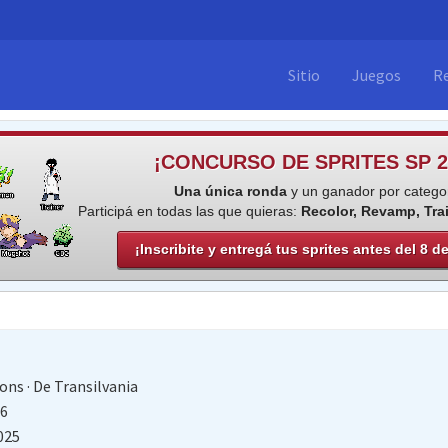
Sitio
Juegos
R
¡CONCURSO DE SPRITES SP 2
Una única ronda
y un ganador por categor
Participá en todas las que quieras:
Recolor, Revamp, Tra
¡Inscribite y entregá tus sprites antes del 8 d
ions
·
De
Transilvania
16
025