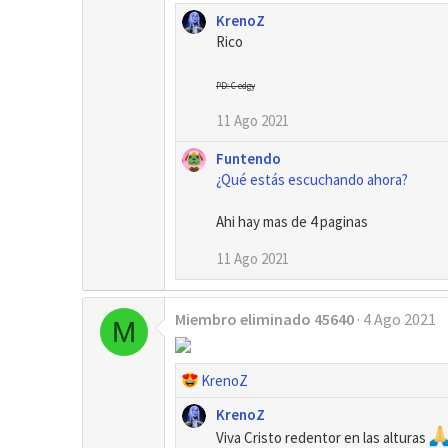
KrenoZ
Rico
PD: C edgy
11 Ago 2021
Funtendo
¿Qué estás escuchando ahora?
Ahi hay mas de 4 paginas
11 Ago 2021
Miembro eliminado 45640
4 Ago 2021
M
R
KrenoZ
e
KrenoZ
a
Viva Cristo redentor en las alturas
c