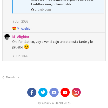
Lael-the-Luxer/pokemon-MZ
github.com
7 Jun 2026
R
M_Alighieri
e
M_Alighieri
a
Oh, fantástico, voy a ver si cojo un rato esta tarde y lo
c
c
pruebo
i
o
7 Jun 2026
n
e
s
:
Miembros
© Whack a Hack! 2026