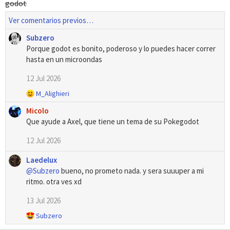
godot
Ver comentarios previos…
Subzero
Porque godot es bonito, poderoso y lo puedes hacer correr
hasta en un microondas
12 Jul 2026
R
M_Alighieri
e
Micolo
a
Que ayude a Axel, que tiene un tema de su Pokegodot
c
c
12 Jul 2026
i
o
Laedelux
n
@Subzero
bueno, no prometo nada. y sera suuuper a mi
e
s
ritmo. otra ves xd
:
13 Jul 2026
R
Subzero
e