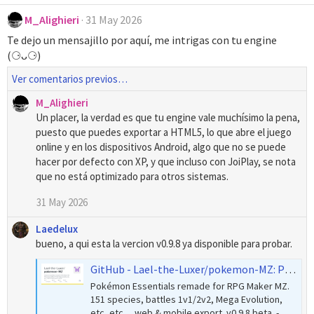
a
M_Alighieri
31 May 2026
c
c
Te dejo un mensajillo por aquí, me intrigas con tu engine
i
(⚆ᴗ⚆)
o
n
Ver comentarios previos…
e
s
M_Alighieri
:
Un placer, la verdad es que tu engine vale muchísimo la pena,
puesto que puedes exportar a HTML5, lo que abre el juego
online y en los dispositivos Android, algo que no se puede
hacer por defecto con XP, y que incluso con JoiPlay, se nota
que no está optimizado para otros sistemas.
31 May 2026
Laedelux
bueno, a qui esta la vercion v0.9.8 ya disponible para probar.
GitHub - Lael-the-Luxer/pokemon-MZ: Pokémon Essentials remade for RPG Maker MZ. 151 species, battles 1v1/2v2, Mega Evolution, etc, etc..., web & mobile export. v0.9.8 beta.
Pokémon Essentials remade for RPG Maker MZ.
151 species, battles 1v1/2v2, Mega Evolution,
etc, etc..., web & mobile export. v0.9.8 beta. -