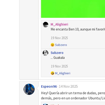
M_Alighieri
Me encanta Ben 10, aunque mi favorit
19 Nov 2025
R
Subzero
e
Subzero
a
... Guakala
c
c
19 Nov 2025
i
o
R
M_Alighieri
n
e
e
a
s
Espeon96
14 Nov 2025
c
:
c
Hey! Quería abrir un tema de dudas, pero
i
demás, pero en un ordenador Ubuntu/Lin
o
n