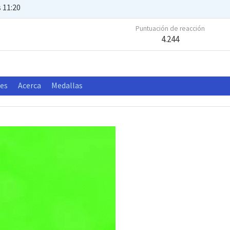
s 11:20
Puntuación de reacción
4.244
nes
Acerca
Medallas