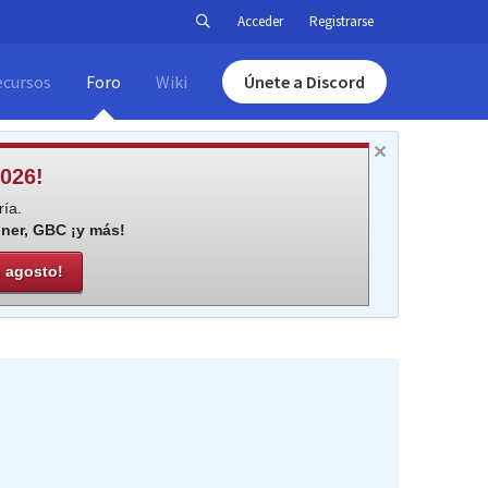
Acceder
Registrarse
ecursos
Foro
Wiki
Únete a Discord
026!
ía.
iner, GBC ¡y más!
e agosto!