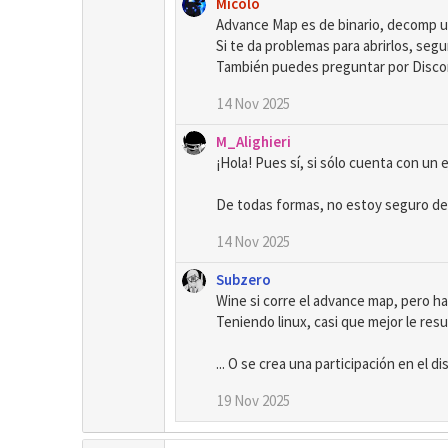
Micolo
e
Advance Map es de binario, decomp 
s
Si te da problemas para abrirlos, seg
:
También puedes preguntar por Disco
14 Nov 2025
M_Alighieri
¡Hola! Pues sí, si sólo cuenta con u
De todas formas, no estoy seguro de s
14 Nov 2025
Subzero
Wine si corre el advance map, pero h
Teniendo linux, casi que mejor le re
... O se crea una participación en el d
19 Nov 2025