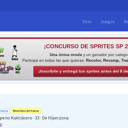
Sitio
Juegos
R
¡CONCURSO DE SPRITES SP 2
Una única ronda
y un ganador por categor
Participá en todas las que quieras:
Recolor, Revamp, Tra
¡Inscribite y entregá tus sprites antes del 8 d
tor/a
Miembro de honor
mperio Kaktiácero
·
33
·
De
Híperzona
0