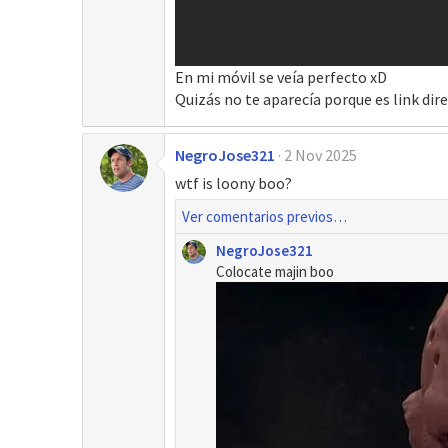
En mi móvil se veía perfecto xD
Quizás no te aparecía porque es link dir
NegroJose321
2 Nov 2025
wtf is loony boo?
Ver comentarios previos…
NegroJose321
Colocate majin boo