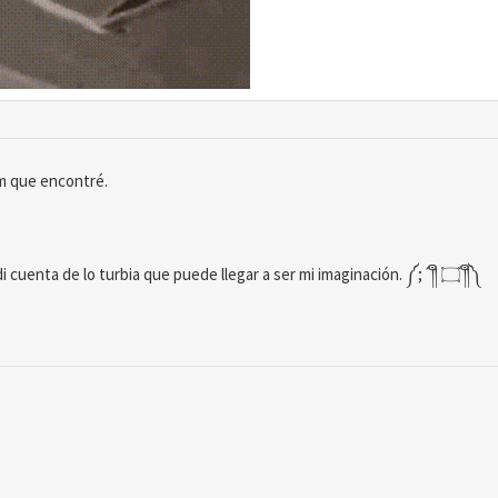
om que encontré.
Volviendo a ver el gif fue cuando me di cuenta de lo turbia que puede llegar a ser mi imaginación. ༼⁠;⁠´⁠༎ຶ⁠ ⁠۝ ⁠༎ຶ⁠༽