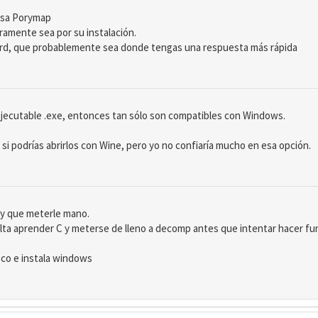
usa Porymap
uramente sea por su instalación.
rd, que probablemente sea donde tengas una respuesta más rápida
n ejecutable .exe, entonces tan sólo son compatibles con Windows.
i podrías abrirlos con Wine, pero yo no confiaría mucho en esa opción.
ay que meterle mano.
sulta aprender C y meterse de lleno a decomp antes que intentar hacer f
isco e instala windows