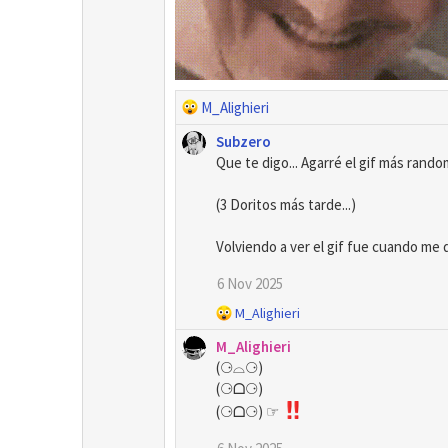
R
M_Alighieri
e
Subzero
a
Que te digo... Agarré el gif más rand
c
c
(3 Doritos más tarde...)
i
o
n
e
6 Nov 2025
s
R
M_Alighieri
:
e
M_Alighieri
a
(⚆⌓⚆)
c
(⚆ᗝ⚆)
c
i
(⚆ᗝ⚆) ☞
o
n