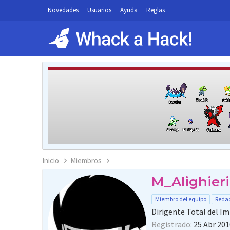
Novedades
Usuarios
Ayuda
Reglas
Inicio
Miembros
M_Alighieri
Miembro del equipo
Redac
Dirigente Total del I
Registrado
25 Abr 201