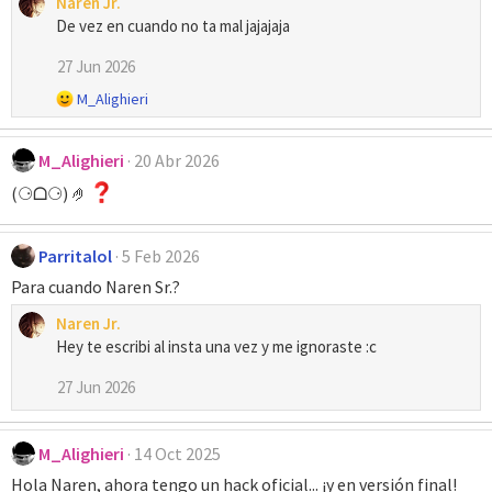
Naren Jr.
a
De vez en cuando no ta mal jajajaja
c
c
27 Jun 2026
i
R
M_Alighieri
o
e
n
a
e
M_Alighieri
20 Abr 2026
c
s
c
(⚆ᗝ⚆) 🤌
:
i
o
n
Parritalol
5 Feb 2026
e
s
Para cuando Naren Sr.?
:
Naren Jr.
Hey te escribi al insta una vez y me ignoraste :c
27 Jun 2026
M_Alighieri
14 Oct 2025
Hola Naren, ahora tengo un hack oficial... ¡y en versión final!