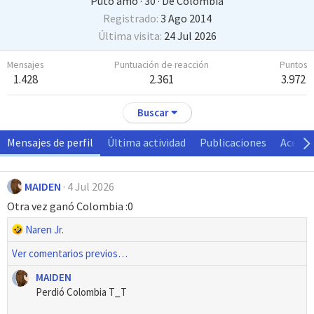
Puto amo
·
30
·
De
Colombia
Registrado
3 Ago 2014
Última visita
24 Jul 2026
Mensajes
Puntuación de reacción
Puntos
1.428
2.361
3.972
Buscar
Mensajes de perfil
Última actividad
Publicaciones
Acerca
MAIDEN
4 Jul 2026
Otra vez ganó Colombia :0
R
Naren Jr.
e
Ver comentarios previos…
a
c
MAIDEN
c
Perdió Colombia T_T
i