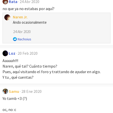
Rata
24 Abr 2020
no que ya no estabas por aquí?
Naren Jr.
Ando ocasionalmente
24 Abr 2020
R
Nachoius
e
a
Loz
20 Feb 2020
c
c
Aaaaah!!!
i
Naren, qué tal? Cuánto tiempo?
o
Pues, aquí visitando el foro y trattando de ayudar en algo.
n
Y tu , qué cuentas?
e
s
:
Samu
28 Ene 2020
Yo tamb <3 (?)
oc, no :c