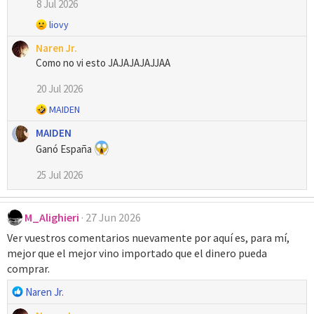
o
8 Jul 2026
n
R
liovy
e
e
s
Naren Jr.
a
:
Como no vi esto JAJAJAJAJJAA
c
c
20 Jul 2026
i
o
R
MAIDEN
n
e
e
MAIDEN
a
s
Ganó España
c
:
c
25 Jul 2026
i
o
n
e
M_Alighieri
27 Jun 2026
s
Ver vuestros comentarios nuevamente por aquí es, para mí,
:
mejor que el mejor vino importado que el dinero pueda
comprar.
R
Naren Jr.
e