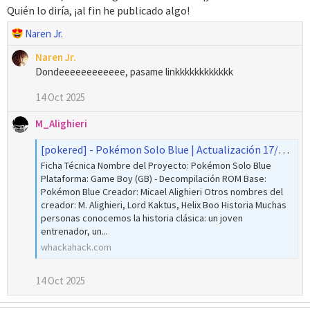
Quién lo diría, ¡al fin he publicado algo!
R
Naren Jr.
e
Naren Jr.
a
Dondeeeeeeeeeeee, pasame linkkkkkkkkkkkk
c
c
14 Oct 2025
i
o
M_Alighieri
n
[pokered] - Pokémon Solo Blue | Actualización 17/01/2026: Lanzada versión 1.1
e
s
Ficha Técnica Nombre del Proyecto: Pokémon Solo Blue
:
Plataforma: Game Boy (GB) - Decompilación ROM Base:
Pokémon Blue Creador: Micael Alighieri Otros nombres del
creador: M. Alighieri, Lord Kaktus, Helix Boo Historia Muchas
personas conocemos la historia clásica: un joven
entrenador, un...
whackahack.com
14 Oct 2025