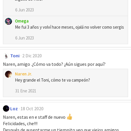
c
c
6 Jun 2023
i
o
Omega
n
Me fui 3 años y volví hace meses, ojalá no volver como sergis
e
s
6 Jun 2023
:
Toni
2 Dic 2020
Naren, amigo .¿Cómo va todo? ¿Aún sigues por aquí?
Naren Jr.
Hey grande el Toni, cómo te va campeón?
31 Ene 2021
Loz
18 Oct 2020
Naren, estas en e staff de nuevo
Felicidades, che!!!
Después de ausentarme un tiempito veo que viejos amigos