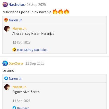
Nachoius
13 Sep 2025
felicidades por el nick naranja.
R
Naren Jr.
e
Naren Jr.
a
Ahora si soy Naren Naranjas
c
c
13 Sep 2025
i
R
Max_Multi
y
Nachoius
o
e
n
a
e
DavZero
11 Sep 2025
c
s
c
te amo
:
i
o
R
Naren Jr.
n
e
e
Naren Jr.
a
s
Sigues vivo Zerito
c
:
c
13 Sep 2025
i
R
DavZero
o