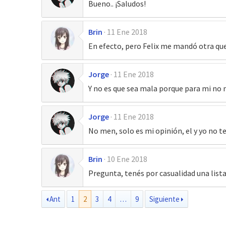
Bueno.. ¡Saludos!
Brin
11 Ene 2018
En efecto, pero Felix me mandó otra qu
Jorge
11 Ene 2018
Y no es que sea mala porque para mi no m
Jorge
11 Ene 2018
No men, solo es mi opinión, el y yo no 
Brin
10 Ene 2018
Pregunta, tenés por casualidad una lista
Ant
1
2
3
4
…
9
Siguiente