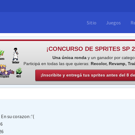
Sitio
Juegos
R
¡CONCURSO DE SPRITES SP 2
Una única ronda
y un ganador por categor
Participá en todas las que quieras:
Recolor, Revamp, Tra
¡Inscribite y entregá tus sprites antes del 8 d
e
En su corazon :’(
16
26