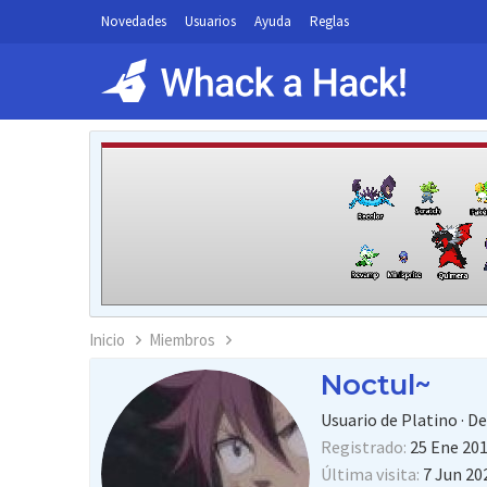
Novedades
Usuarios
Ayuda
Reglas
Inicio
Miembros
Noctul~
Usuario de Platino
·
D
Registrado
25 Ene 20
Última visita
7 Jun 20