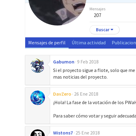
Mensajes
207
Buscar
Mensajes de perfil
Última actividad
Publicacio
Gabumon
9 Feb 2018
Si el proyecto sigue a flote, solo que 
mas noticias del proyecto.
DavZero
26 Ene 2018
¡Hola! La fase de la votación de los PW
Para saber cómo votar y seguir adecuad
Wistons7
25 Ene 2018