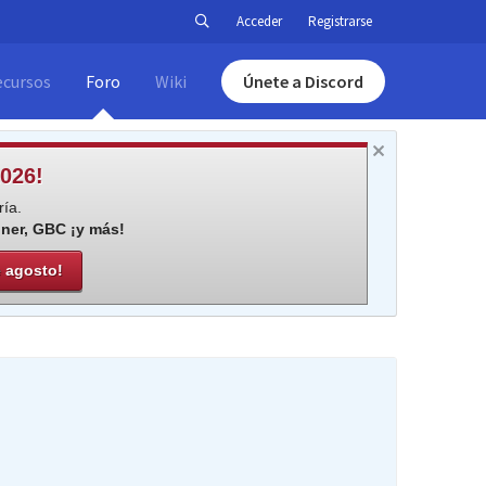
Acceder
Registrarse
ecursos
Foro
Wiki
Únete a Discord
026!
ía.
iner, GBC ¡y más!
e agosto!