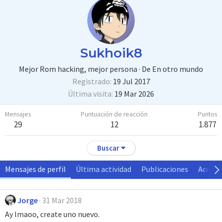
Sukhoik8
Mejor Rom hacking, mejor persona
·
De
En otro mundo
Registrado
19 Jul 2017
Última visita
19 Mar 2026
Mensajes
Puntuación de reacción
Puntos
29
12
1.877
Buscar
Mensajes de perfil
Última actividad
Publicaciones
Acerca
Jorge
31 Mar 2018
Ay lmaoo, create uno nuevo.