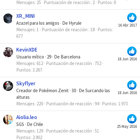
Mensajes
25
Puntuación de reacción
2
Puntos
0
XR_MINI
Azazel para los amigos
·
De
Hyrule
16 Abr 2017
Mensajes
1
Puntuación de reacción
18
Puntos
677
KevinXDE
Usuario mítico
·
29
·
De
Barcelona
18 Jun 2016
Mensajes
612
Puntuación de reacción
752
Puntos
3.267
Skyflyer
Creador de Pokémon Zenit
·
30
·
De
Surcando las
18 Jun 2016
alturas
Mensajes
220
Puntuación de reacción
94
Puntos
1.973
Aiolia.leo
SGS
·
De
Chile
25 May 2016
Mensajes
129
Puntuación de reacción
51
Puntos
2.902