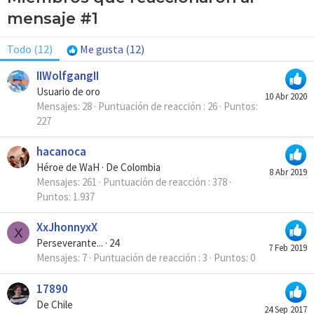
mensaje #1
Todo
(12)
Me gusta
(12)
IIWolfgangII
Usuario de oro
10 Abr 2020
Mensajes
28
Puntuación de reacción
26
Puntos
227
hacanoca
Héroe de WaH
·
De
Colombia
8 Abr 2019
Mensajes
261
Puntuación de reacción
378
Puntos
1.937
XxJhonnyxX
X
Perseverante...
·
24
7 Feb 2019
Mensajes
7
Puntuación de reacción
3
Puntos
0
17890
De
Chile
24 Sep 2017