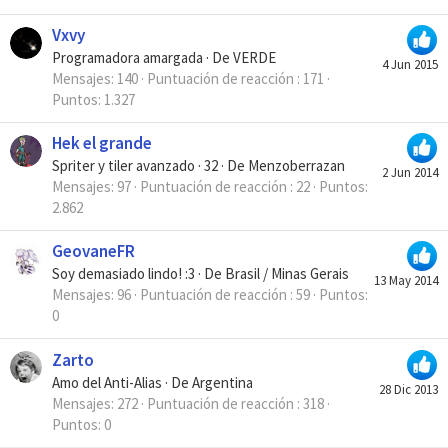
Vxvy
Programadora amargada
·
De
VERDE
4 Jun 2015
Mensajes
140
Puntuación de reacción
171
Puntos
1.327
Hek el grande
Spriter y tiler avanzado
·
32
·
De
Menzoberrazan
2 Jun 2014
Mensajes
97
Puntuación de reacción
22
Puntos
2.862
GeovaneFR
Soy demasiado lindo! :3
·
De
Brasil / Minas Gerais
13 May 2014
Mensajes
96
Puntuación de reacción
59
Puntos
0
Zarto
Amo del Anti-Alias
·
De
Argentina
28 Dic 2013
Mensajes
272
Puntuación de reacción
318
Puntos
0