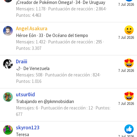
¡Creador de Pokémon Omega!
·
34
·
De
Uruguay
7 Jul 2026
Mensajes
1.178
Puntuación de reacción
2.864
Puntos
4.463
Angel Asakura
Héroe Eón
·
33
·
De
Océano del tiempo
7 Jul 2026
Mensajes
1.432
Puntuación de reacción
295
Puntos
3.307
Draiii
🌙
·
De
Venezuela
7 Jul 2026
Mensajes
508
Puntuación de reacción
824
Puntos
1.016
utsur0id
Trabajando en @pkmnobsidian
7 Jul 2026
Mensajes
6
Puntuación de reacción
12
Puntos
677
skyron123
Teresa
7 Jul 2026