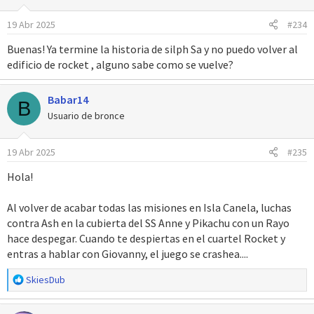
o
19 Abr 2025
#234
n
e
Buenas! Ya termine la historia de silph Sa y no puedo volver al
s
edificio de rocket , alguno sabe como se vuelve?
:
Babar14
B
Usuario de bronce
19 Abr 2025
#235
Hola!
Al volver de acabar todas las misiones en Isla Canela, luchas
contra Ash en la cubierta del SS Anne y Pikachu con un Rayo
hace despegar. Cuando te despiertas en el cuartel Rocket y
entras a hablar con Giovanny, el juego se crashea....
R
SkiesDub
e
a