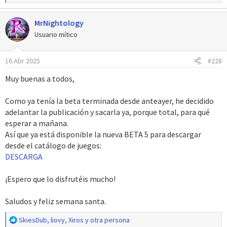
e
a
MrNightology
c
c
Usuario mítico
i
o
16 Abr 2025
#228
n
e
Muy buenas a todos,
s
:
Como ya tenía la beta terminada desde anteayer, he decidido
adelantar la publicación y sacarla ya, porque total, para qué
esperar a mañana.
Así que ya está disponible la nueva BETA 5 para descargar
desde el catálogo de juegos:
DESCARGA
¡Espero que lo disfrutéis mucho!
Saludos y feliz semana santa.
R
SkiesDub
,
liovy
,
Xiros
y otra persona