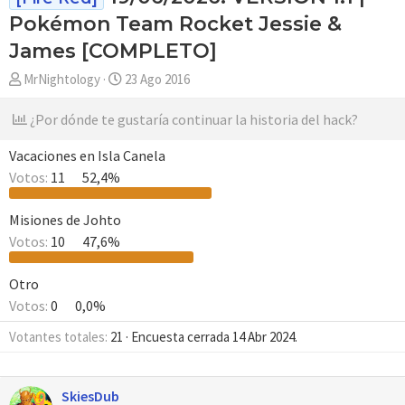
Pokémon Team Rocket Jessie &
James [COMPLETO]
A
F
MrNightology
23 Ago 2016
u
e
t
c
¿Por dónde te gustaría continuar la historia del hack?
o
h
r
a
Vacaciones en Isla Canela
d
Votos:
11
52,4%
e
i
Misiones de Johto
n
Votos:
10
47,6%
i
c
Otro
i
Votos:
0
0,0%
o
Votantes totales
21
Encuesta cerrada
14 Abr 2024
.
SkiesDub