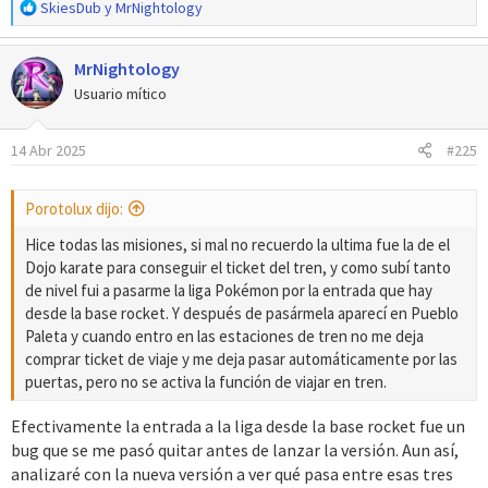
R
SkiesDub
y
MrNightology
e
a
MrNightology
c
c
Usuario mítico
i
o
14 Abr 2025
#225
n
e
s
Porotolux dijo:
:
Hice todas las misiones, si mal no recuerdo la ultima fue la de el
Dojo karate para conseguir el ticket del tren, y como subí tanto
de nivel fui a pasarme la liga Pokémon por la entrada que hay
desde la base rocket. Y después de pasármela aparecí en Pueblo
Paleta y cuando entro en las estaciones de tren no me deja
comprar ticket de viaje y me deja pasar automáticamente por las
puertas, pero no se activa la función de viajar en tren.
Efectivamente la entrada a la liga desde la base rocket fue un
bug que se me pasó quitar antes de lanzar la versión. Aun así,
analizaré con la nueva versión a ver qué pasa entre esas tres