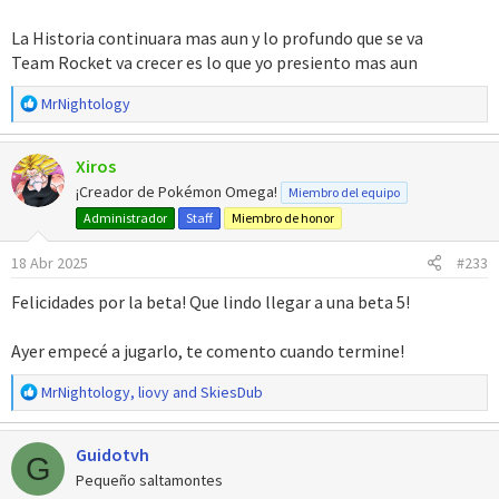
La Historia continuara mas aun y lo profundo que se va
Team Rocket va crecer es lo que yo presiento mas aun
R
MrNightology
e
a
Xiros
c
c
¡Creador de Pokémon Omega!
Miembro del equipo
i
Administrador
Staff
Miembro de honor
o
n
18 Abr 2025
#233
e
s
Felicidades por la beta! Que lindo llegar a una beta 5!
:
Ayer empecé a jugarlo, te comento cuando termine!
R
MrNightology
,
liovy
and
SkiesDub
e
a
Guidotvh
c
G
c
Pequeño saltamontes
i