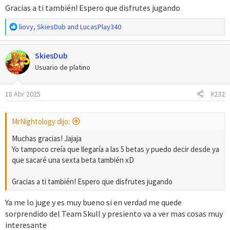
Gracias a ti también! Espero que disfrutes jugando
R
liovy
,
SkiesDub
and
LucasPlay340
e
a
SkiesDub
c
c
Usuario de platino
i
o
18 Abr 2025
#232
n
e
s
MrNightology dijo:
:
Muchas gracias! Jajaja
Yo tampoco creía que llegaría a las 5 betas y puedo decir desde ya
que sacaré una sexta beta también xD
Gracias a ti también! Espero que disfrutes jugando
Ya me lo juge y es muy bueno si en verdad me quede
sorprendido del Team Skull y presiento va a ver mas cosas muy
interesante