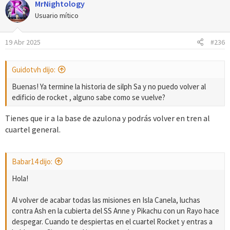
MrNightology
c
c
Usuario mítico
i
o
19 Abr 2025
#236
n
e
s
Guidotvh dijo:
:
Buenas! Ya termine la historia de silph Sa y no puedo volver al
edificio de rocket , alguno sabe como se vuelve?
Tienes que ir a la base de azulona y podrás volver en tren al
cuartel general.
Babar14 dijo:
Hola!
Al volver de acabar todas las misiones en Isla Canela, luchas
contra Ash en la cubierta del SS Anne y Pikachu con un Rayo hace
despegar. Cuando te despiertas en el cuartel Rocket y entras a