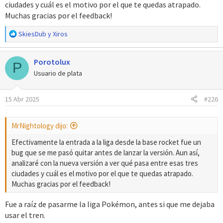
ciudades y cuál es el motivo por el que te quedas atrapado.
Muchas gracias por el feedback!
R
SkiesDub
y
Xiros
e
a
Porotolux
c
P
c
Usuario de plata
i
o
15 Abr 2025
#226
n
e
s
MrNightology dijo:
:
Efectivamente la entrada a la liga desde la base rocket fue un
bug que se me pasó quitar antes de lanzar la versión. Aun así,
analizaré con la nueva versión a ver qué pasa entre esas tres
ciudades y cuál es el motivo por el que te quedas atrapado.
Muchas gracias por el feedback!
Fue a raíz de pasarme la liga Pokémon, antes si que me dejaba
usar el tren.