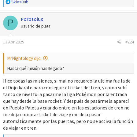
R
SkiesDub
e
a
Porotolux
c
P
c
Usuario de plata
i
o
13 Abr 2025
#224
n
e
s
MrNightology dijo:
:
Hasta qué misión has llegado?
Hice todas las misiones, si mal no recuerdo la ultima fue la de
el Dojo karate para conseguir el ticket del tren, y como subí
tanto de nivel fui a pasarme la liga Pokémon por la entrada
que hay desde la base rocket. Y después de pasármela aparecí
en Pueblo Paleta y cuando entro en las estaciones de tren no
me deja comprar ticket de viaje y me deja pasar
automáticamente por las puertas, pero no se activa la función
de viajar en tren.