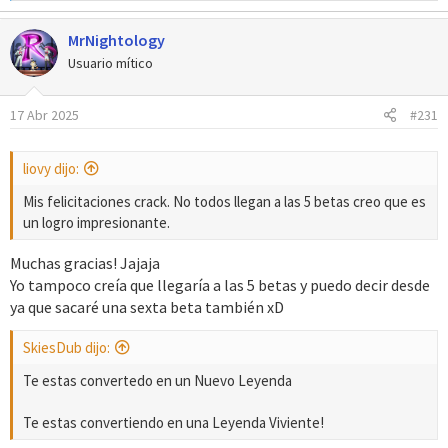
e
a
MrNightology
c
c
Usuario mítico
i
o
17 Abr 2025
#231
n
e
s
liovy dijo:
:
Mis felicitaciones crack. No todos llegan a las 5 betas creo que es
un logro impresionante.
Muchas gracias! Jajaja
Yo tampoco creía que llegaría a las 5 betas y puedo decir desde
ya que sacaré una sexta beta también xD
SkiesDub dijo:
Te estas convertedo en un Nuevo Leyenda
Te estas convertiendo en una Leyenda Viviente!