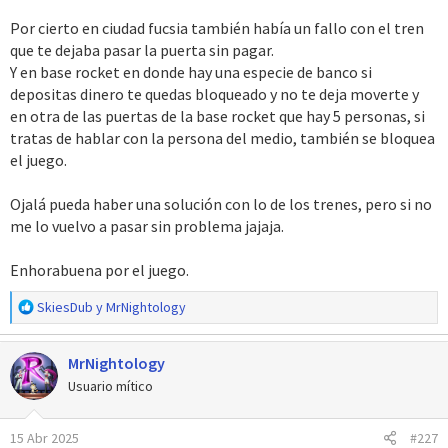
Por cierto en ciudad fucsia también había un fallo con el tren
que te dejaba pasar la puerta sin pagar.
Y en base rocket en donde hay una especie de banco si
depositas dinero te quedas bloqueado y no te deja moverte y
en otra de las puertas de la base rocket que hay 5 personas, si
tratas de hablar con la persona del medio, también se bloquea
el juego.
Ojalá pueda haber una solución con lo de los trenes, pero si no
me lo vuelvo a pasar sin problema jajaja.
Enhorabuena por el juego.
R
SkiesDub
y
MrNightology
e
a
MrNightology
c
c
Usuario mítico
i
o
15 Abr 2025
#227
n