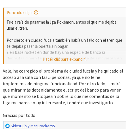
e
s
Porotolux dijo:
:
Fue a raíz de pasarme la liga Pokémon, antes si que me dejaba
usar el tren.
Por cierto en ciudad fucsia también había un fallo con el tren que
te dejaba pasar la puerta sin pagar.
Y en base rocket en donde hay una especie de banco si
depositas dinero te quedas bloqueado y no te deja moverte y en
Hacer clic para expandir...
otra de las puertas de la base rocket que hay 5 personas, si
tratas de hablar con la persona del medio, también se bloquea el
Vale, he corregido el problema de ciudad fucsia y he quitado el
juego.
acceso a la sala con las 5 personas, ya que no le he
implementado ninguna funcionalidad. Por otro lado, tendré
Ojalá pueda haber una solución con lo de los trenes, pero si no
que mirar más detenidamente el script del banco para ver en
me lo vuelvo a pasar sin problema jajaja.
qué momento se bloquea. Y sobre lo que me comentas de la
liga me parece muy interesante, tendré que investigarlo.
Enhorabuena por el juego.
Gracias por todo!
R
SkiesDub
y
Manurocker95