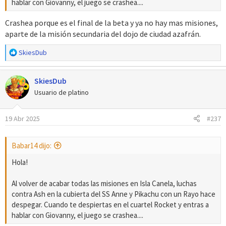
hablar con Giovanny, el juego se crashea....
Crashea porque es el final de la beta y ya no hay mas misiones,
aparte de la misión secundaria del dojo de ciudad azafrán.
R
SkiesDub
e
a
SkiesDub
c
c
Usuario de platino
i
o
19 Abr 2025
#237
n
e
s
Babar14 dijo:
:
Hola!
Al volver de acabar todas las misiones en Isla Canela, luchas
contra Ash en la cubierta del SS Anne y Pikachu con un Rayo hace
despegar. Cuando te despiertas en el cuartel Rocket y entras a
hablar con Giovanny, el juego se crashea....