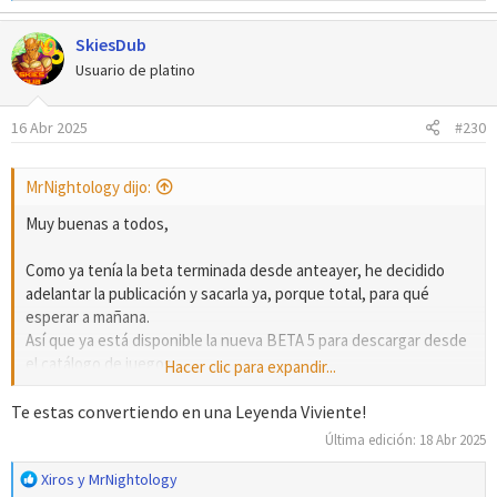
e
a
SkiesDub
c
c
Usuario de platino
i
o
16 Abr 2025
#230
n
e
s
MrNightology dijo:
:
Muy buenas a todos,
Como ya tenía la beta terminada desde anteayer, he decidido
adelantar la publicación y sacarla ya, porque total, para qué
esperar a mañana.
Así que ya está disponible la nueva BETA 5 para descargar desde
el catálogo de juegos:
Hacer clic para expandir...
DESCARGA
Te estas convertiendo en una Leyenda Viviente!
¡Espero que lo disfrutéis mucho!
Última edición:
18 Abr 2025
R
Saludos y feliz semana santa.
Xiros
y
MrNightology