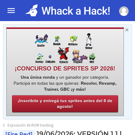
¡CONCURSO DE SPRITES SP 2026!
Una única ronda
y un ganador por categoría.
Participá en todas las que quieras:
Recolor, Revamp,
Trainer, GBC ¡y más!
¡Inscribite y entregá tus sprites antes del 8 de
agosto!
Exposición de ROM Hacking
19/06/2026: VERSIÓN 1.1 |
[Fire Red]