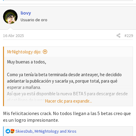
e
a
liovy
c
c
Usuario de oro
i
o
16 Abr 2025
#229
n
e
s
MrNightology dijo:
:
Muy buenas a todos,
Como ya tenía la beta terminada desde anteayer, he decidido
adelantar la publicación y sacarla ya, porque total, para qué
esperar a mañana.
Así que ya está disponible la nueva BETA 5 para descargar desde
el catálogo de juegos:
Hacer clic para expandir...
DESCARGA
Mis felicitaciones crack. No todos llegan a las 5 betas creo que
¡Espero que lo disfrutéis mucho!
es un logro impresionante.
R
SkiesDub
,
MrNightology
and
Xiros
Saludos y feliz semana santa.