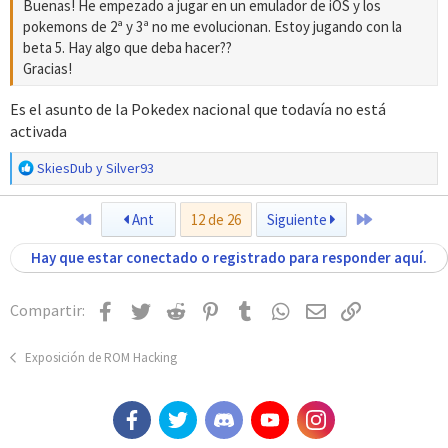
Buenas! He empezado a jugar en un emulador de iOS y los
pokemons de 2ª y 3ª no me evolucionan. Estoy jugando con la
beta 5. Hay algo que deba hacer??
Gracias!
Es el asunto de la Pokedex nacional que todavía no está
activada
R
SkiesDub
y
Silver93
e
a
Primero
Último
Ant
12 de 26
Siguiente
c
c
Hay que estar conectado o registrado para responder aquí.
i
o
n
Facebook
Twitter
Reddit
Pinterest
Tumblr
WhatsApp
Email
Enlace
Compartir:
e
s
:
Exposición de ROM Hacking