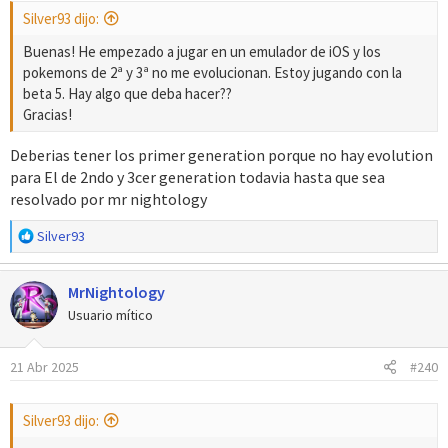
s
Silver93 dijo:
:
Buenas! He empezado a jugar en un emulador de iOS y los
pokemons de 2ª y 3ª no me evolucionan. Estoy jugando con la
beta 5. Hay algo que deba hacer??
Gracias!
Deberias tener los primer generation porque no hay evolution
para El de 2ndo y 3cer generation todavia hasta que sea
resolvado por mr nightology
R
Silver93
e
a
MrNightology
c
c
Usuario mítico
i
o
21 Abr 2025
#240
n
e
s
Silver93 dijo:
: