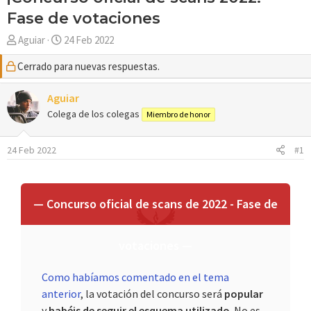
Fase de votaciones
A
F
Aguiar
24 Feb 2022
u
e
Cerrado para nuevas respuestas.
t
c
o
h
r
Aguiar
a
d
Colega de los colegas
Miembro de honor
e
i
24 Feb 2022
#1
n
i
c
i
— Concurso oficial de scans de 2022 - Fase de
o
votaciones —
Como habíamos comentado en el tema
anterior
, la votación del concurso será
popular
y
habéis de seguir el esquema utilizado
. No es