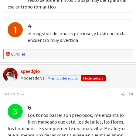
resto de los elemntos trabaja muy bien para dar
ese entrono romantico
4
1
el mugshot de lana es precioso, y la situación la
encuentro muy divertida
R
EuroFer
e
a
speedgio
c
c
Moderador/a
Miembro del equipo
Moderador/a
i
o
24 Feb 2022
#4
n
e
s
6
3
:
Los tonos pastel son preciosos, me encanta lo
bien mapeado que está, los detalles, las flores,
los hoothoot... Es simplemente una maravilla. Me alegro
que al menos una de las scans tuviese en cuenta el amor