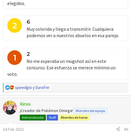
elegidos.
6
2
Muy colorida y llega a transmitir. Cualquiera
podemos ver a nuestros abuelos en esa pareja.
2
1
No me esperaba un mugshot así en este
concurso. Ese esfuerzo se merece mínimo un
voto.
R
speedgio
y
EuroFer
e
a
Xiros
c
c
¡Creador de Pokémon Omega!
Miembro del equipo
i
Administrador
Staff
Miembro de honor
o
n
24 Feb 2022
#6