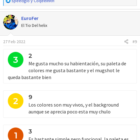
R
speedgio
y
CoqeeinRH
e
a
EuroFer
c
c
El Tio Del helix
i
o
27 Feb 2022
#9
n
e
s
2
3
:
Me gusta mucho su habientación, su paleta de
colores me gusta bastante y el mugshot le
queda bastante bien
9
2
Los colores son muy vivos, y el background
aunque se aprecia poco esta muy chulo
3
1
Es bastante simple pero funcional, la paleta es