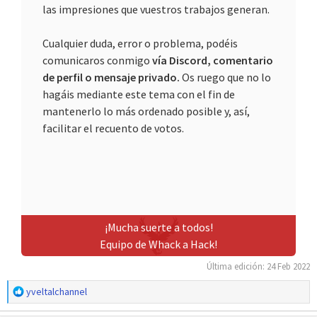
las impresiones que vuestros trabajos generan.
Cualquier duda, error o problema, podéis
comunicaros conmigo
vía Discord, comentario
de perfil o mensaje privado.
Os ruego que no lo
hagáis mediante este tema con el fin de
mantenerlo lo más ordenado posible y, así,
facilitar el recuento de votos.
¡Mucha suerte a todos!
Equipo de Whack a Hack!
Última edición:
24 Feb 2022
R
yveltalchannel
e