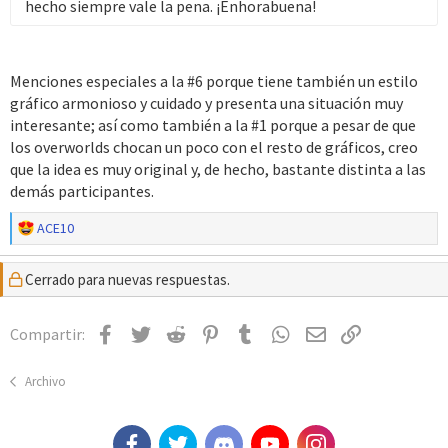
hecho siempre vale la pena. ¡Enhorabuena!
Menciones especiales a la #6 porque tiene también un estilo
gráfico armonioso y cuidado y presenta una situación muy
interesante; así como también a la #1 porque a pesar de que
los overworlds chocan un poco con el resto de gráficos, creo
que la idea es muy original y, de hecho, bastante distinta a las
demás participantes.
R
ACE10
e
a
Cerrado para nuevas respuestas.
c
c
i
Facebook
Twitter
Reddit
Pinterest
Tumblr
WhatsApp
Email
Enlace
Compartir:
o
n
e
Archivo
s
: