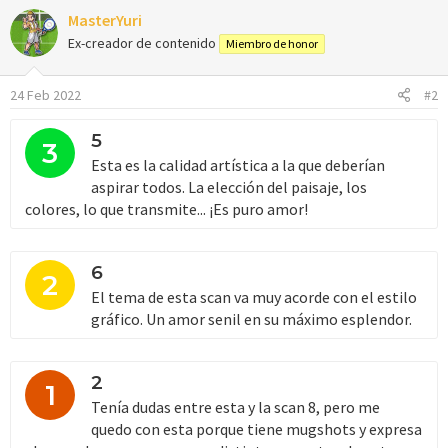
a
MasterYuri
c
c
Ex-creador de contenido
Miembro de honor
i
o
24 Feb 2022
#2
n
e
s
5
3
:
Esta es la calidad artística a la que deberían
aspirar todos. La elección del paisaje, los
colores, lo que transmite... ¡Es puro amor!
6
2
El tema de esta scan va muy acorde con el estilo
gráfico. Un amor senil en su máximo esplendor.
2
1
Tenía dudas entre esta y la scan 8, pero me
quedo con esta porque tiene mugshots y expresa