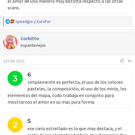
el amor de una manera muy distinta respecto a las otras
scans.
R
speedgio
y
EuroFer
e
a
Corbitto
c
c
espantaviejas
i
o
24 Feb 2022
#3
n
e
s
6
3
:
simplemente es perfecta, el uso de los colores
pasteles, la composición, el uso de los minis, los
elementos del mapa, todo trabaja en conjunto para
mostrarnos el amor en su mas pura forma
5
2
ese cielo estrellado es lo que mas destaca, y el