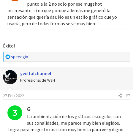
punto a la 2 no solo por ese mugshot
interesante, si no que porque además me generó la
sensación que quería dar. No es un estilo gráfico que yo
usaría, pero de todas formas se ve muy bien.
Éxito!
R
speedgio
e
a
yveltalchannel
c
c
Profesional de WaH
i
o
27 Feb 2022
#7
n
e
s
6
3
:
La ambientación de los gráficos escogidos con
sus tonalidades, me parece muy bien elegidos.
Logra para mi gusto una scan muy bonita para ver y digno