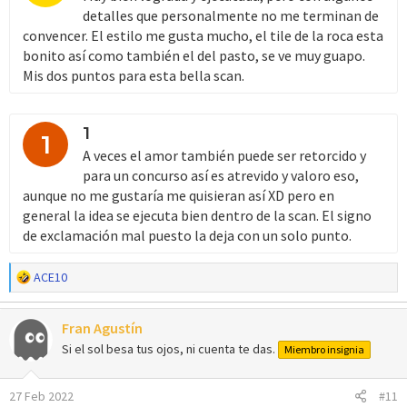
detalles que personalmente no me terminan de
convencer. El estilo me gusta mucho, el tile de la roca esta
bonito así como también el del pasto, se ve muy guapo.
Mis dos puntos para esta bella scan.
1
1
A veces el amor también puede ser retorcido y
para un concurso así es atrevido y valoro eso,
aunque no me gustaría me quisieran así XD pero en
general la idea se ejecuta bien dentro de la scan. El signo
de exclamación mal puesto la deja con un solo punto.
R
ACE10
e
a
Fran Agustín
c
c
Si el sol besa tus ojos, ni cuenta te das.
Miembro insignia
i
o
27 Feb 2022
#11
n