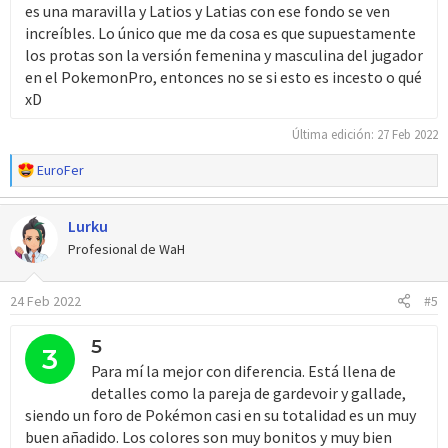
es una maravilla y Latios y Latias con ese fondo se ven
increíbles. Lo único que me da cosa es que supuestamente
los protas son la versión femenina y masculina del jugador
en el PokemonPro, entonces no se si esto es incesto o qué
xD
Última edición:
27 Feb 2022
R
EuroFer
e
a
Lurku
c
c
Profesional de WaH
i
o
24 Feb 2022
#5
n
e
s
5
3
:
Para mí la mejor con diferencia. Está llena de
detalles como la pareja de gardevoir y gallade,
siendo un foro de Pokémon casi en su totalidad es un muy
buen añadido. Los colores son muy bonitos y muy bien