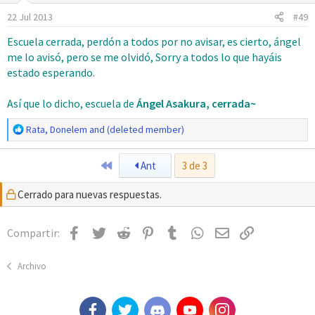
22 Jul 2013
#49
Escuela cerrada, perdón a todos por no avisar, es cierto, ángel
me lo avisó, pero se me olvidó, Sorry a todos lo que hayáis
estado esperando.
Así que lo dicho, escuela de
Ángel Asakura, cerrada~
R
Rata
,
Donelem
and
(deleted member)
e
a
Primero
Ant
3 de 3
c
c
Cerrado para nuevas respuestas.
i
o
n
Facebook
Twitter
Reddit
Pinterest
Tumblr
WhatsApp
Email
Enlace
Compartir:
e
s
:
Archivo