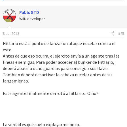
e
a
PabloGTD
c
c
WiiU developer
i
o
8 Jul 2013
#45
n
e
Hitlario está a punto de lanzar un ataque nucelar contra el
s
este.
:
Antes de que eso ocurra, el ejercito envía a un agente tras las
lineas enemigas. Para poder acceder al bunker de Hitlario,
deberá abatir a ocho guardias para conseguir sus llaves.
Tambíen deberá desactivar la cabeza nucelar antes de su
lanzamiento.
Este agente finalmente derrotó a hitlario... O no?
La verdad es que suelo explayarme poco.