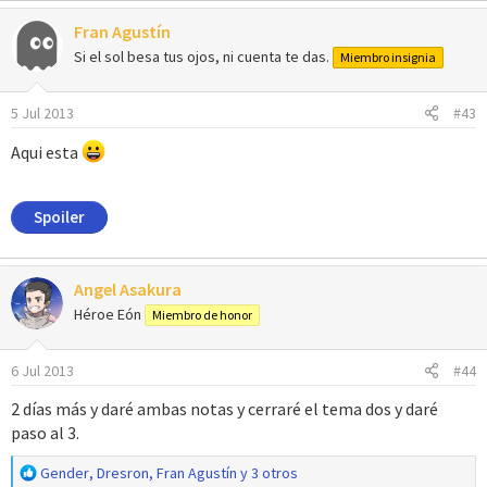
Fran Agustín
Si el sol besa tus ojos, ni cuenta te das.
Miembro insignia
5 Jul 2013
#43
Aqui esta
Spoiler
Angel Asakura
Héroe Eón
Miembro de honor
6 Jul 2013
#44
2 días más y daré ambas notas y cerraré el tema dos y daré
paso al 3.
R
Gender
,
Dresron
,
Fran Agustín
y 3 otros