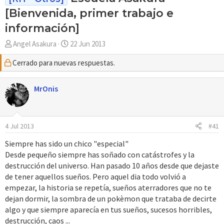
[Bienvenida, primer trabajo e
información]
A
F
Angel Asakura
22 Jun 2013
u
e
Cerrado para nuevas respuestas.
t
c
o
h
r
a
MrOnis
d
e
i
4 Jul 2013
#41
n
i
Siempre has sido un chico "especial"
c
Desde pequeño siempre has soñado con catástrofes y la
i
destrucción del universo. Han pasado 10 años desde que dejaste
o
de tener aquellos sueños. Pero aquel dia todo volvió a
empezar, la historia se repetía, sueños aterradores que no te
dejan dormir, la sombra de un pokèmon que trataba de decirte
algo y que siempre aparecía en tus sueños, sucesos horribles,
destrucción, caos ...