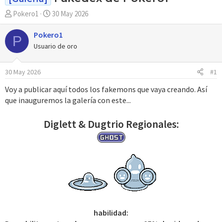
A
F
Pokero1
30 May 2026
u
e
t
c
Pokero1
P
o
h
Usuario de oro
r
a
d
30 May 2026
#1
e
i
Voy a publicar aquí todos los fakemons que vaya creando. Así
n
que inauguremos la galería con este...
i
c
Diglett & Dugtrio Regionales:
i
o
habilidad: