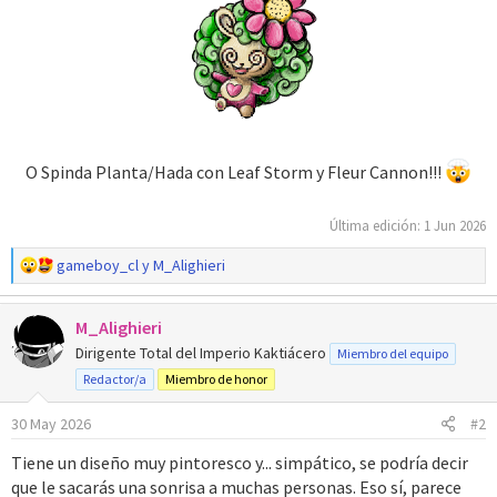
O Spinda Planta/Hada con Leaf Storm y Fleur Cannon!!!
Última edición:
1 Jun 2026
R
gameboy_cl
y
M_Alighieri
e
a
M_Alighieri
c
c
Dirigente Total del Imperio Kaktiácero
Miembro del equipo
i
Redactor/a
Miembro de honor
o
n
30 May 2026
#2
e
s
Tiene un diseño muy pintoresco y... simpático, se podría decir
:
que le sacarás una sonrisa a muchas personas. Eso sí, parece