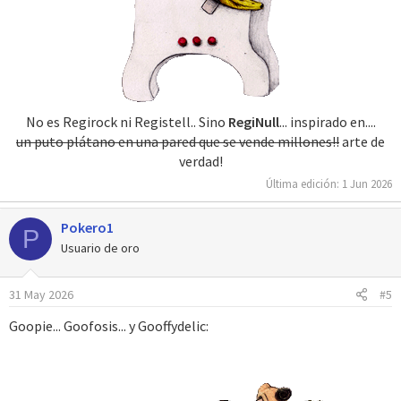
No es Regirock ni Registell.. Sino
RegiNull
... inspirado en....
un puto plátano en una pared que se vende millones!!
arte de
verdad!​
Última edición:
1 Jun 2026
Pokero1
P
Usuario de oro
31 May 2026
#5
Goopie... Goofosis... y Gooffydelic: