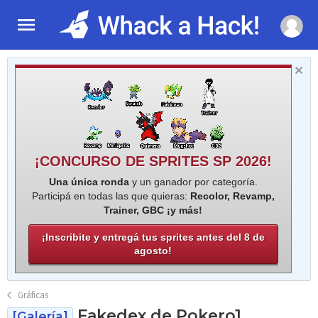
¡CONCURSO DE SPRITES SP 2026!
Una única ronda
y un ganador por categoría.
Participá en todas las que quieras:
Recolor, Revamp,
Trainer, GBC ¡y más!
¡Inscribite y entregá tus sprites antes del 8 de
agosto!
Gráficas
Fakedex de Pokero1
[Galería]