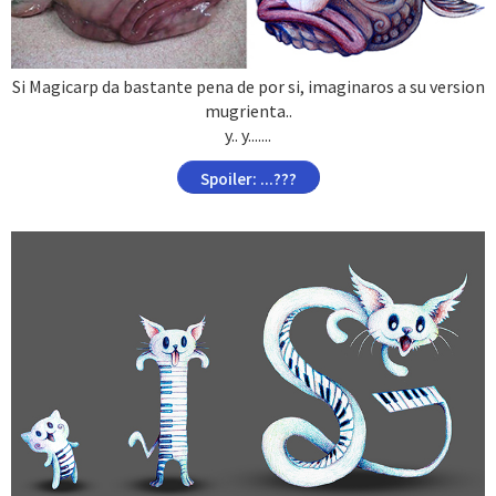
Si Magicarp da bastante pena de por si, imaginaros a su version
mugrienta..
y.. y.......
Spoiler:
...???