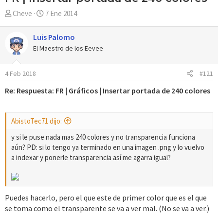
A
F
Cheve
7 Ene 2014
u
e
t
c
Luis Palomo
o
h
El Maestro de los Eevee
r
a
d
4 Feb 2018
#121
e
i
Re: Respuesta: FR | Gráficos | Insertar portada de 240 colores
n
i
c
AbistoTec71 dijo:
i
o
y si le puse nada mas 240 colores y no transparencia funciona
aún? PD: si lo tengo ya terminado en una imagen .png y lo vuelvo
a indexar y ponerle transparencia así me agarra igual?
Puedes hacerlo, pero el que este de primer color que es el que
se toma como el transparente se va a ver mal. (No se va a ver.)