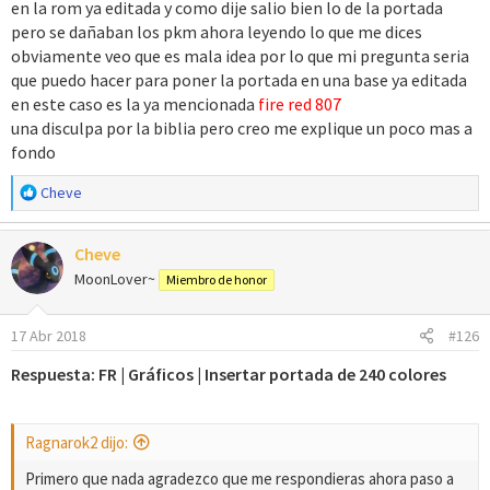
en la rom ya editada y como dije salio bien lo de la portada
pero se dañaban los pkm ahora leyendo lo que me dices
obviamente veo que es mala idea por lo que mi pregunta seria
que puedo hacer para poner la portada en una base ya editada
en este caso es la ya mencionada
fire red 807
una disculpa por la biblia pero creo me explique un poco mas a
fondo
R
Cheve
e
a
Cheve
c
c
MoonLover~
Miembro de honor
i
o
17 Abr 2018
#126
n
e
Respuesta: FR | Gráficos | Insertar portada de 240 colores
s
:
Ragnarok2 dijo:
Primero que nada agradezco que me respondieras ahora paso a