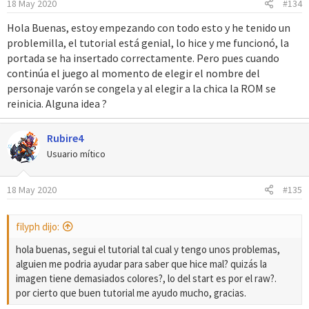
18 May 2020
#134
n
e
Hola Buenas, estoy empezando con todo esto y he tenido un
s
problemilla, el tutorial está genial, lo hice y me funcionó, la
:
portada se ha insertado correctamente. Pero pues cuando
continúa el juego al momento de elegir el nombre del
personaje varón se congela y al elegir a la chica la ROM se
reinicia. Alguna idea ?
Rubire4
Usuario mítico
18 May 2020
#135
filyph dijo:
hola buenas, segui el tutorial tal cual y tengo unos problemas,
alguien me podria ayudar para saber que hice mal? quizás la
imagen tiene demasiados colores?, lo del start es por el raw?.
por cierto que buen tutorial me ayudo mucho, gracias.