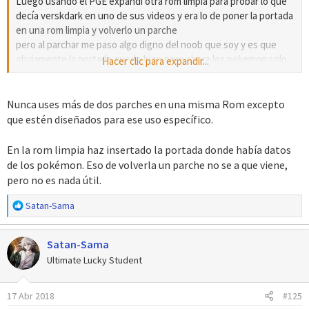
Luego usando el PGE expandi otra rom limpia para probar lo que
decía verskdark en uno de sus videos y era lo de poner la portada
en una rom limpia y volverlo un parche
pero al parchar me paso algo digno del noob que soy y es que
obviamente la portada quedo bien pero ahora los pokemon solo
Hacer clic para expandir...
llegan hasta deoxys "error" luego salen todos los nombres mal
con garabatos intente poner la portada directamente pero el
unlz no me deja ir a la posiciones 2009 - 2010 etc
Nunca uses más de dos parches en una misma Rom excepto
¿que puedo hacer con eso? me rindo y hago todode nuevo en la
que estén diseñados para ese uso específico.
rom limpia ?
espero que no xD
En la rom limpia haz insertado la portada donde había datos
de los pokémon. Eso de volverla un parche no se a que viene,
pero no es nada útil.
R
Satan-Sama
e
a
Satan-Sama
c
c
Ultimate Lucky Student
i
o
17 Abr 2018
#125
n