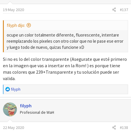
19 May 2020
#137
filyph dijo:
ocupe un color totalmente diferente, fluorescente, intentare
reemplazando los pixeles con otro color que no le pase ese error
y luego todo de nuevo, quizas funcione xD
Si no es lo del color transparente (Asegurate que esté primero
en la imagen que vas a insertar en la Rom! ) es porque tiene
mas colores que 239+Transparente y tu solución puede ser
valida.
R
filyph
e
a
filyph
c
c
Profesional de WaH
i
o
22 May 2020
#138
n