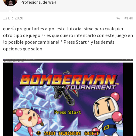
c
Profesional de WaH
i
o
12 Dic 2020
#140
n
e
quería preguntarles algo, este tutorial sirve para cualquier
s
otro tipo de juego ?? es que quiero intentarlo con este juego en
:
lo posible poder cambiar el * Press Start * y las demás
opciones que salen