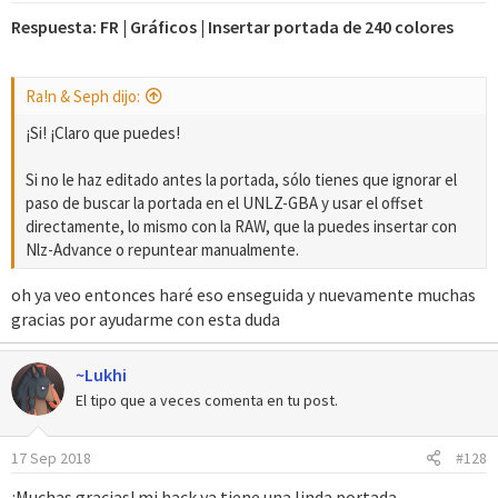
e
Respuesta: FR | Gráficos | Insertar portada de 240 colores
s
:
Ra!n & Seph dijo:
¡Si! ¡Claro que puedes!
Si no le haz editado antes la portada, sólo tienes que ignorar el
paso de buscar la portada en el UNLZ-GBA y usar el offset
directamente, lo mismo con la RAW, que la puedes insertar con
Nlz-Advance o repuntear manualmente.
oh ya veo entonces haré eso enseguida y nuevamente muchas
gracias por ayudarme con esta duda
~Lukhi
El tipo que a veces comenta en tu post.
17 Sep 2018
#128
¡Muchas gracias! mi hack ya tiene una linda portada