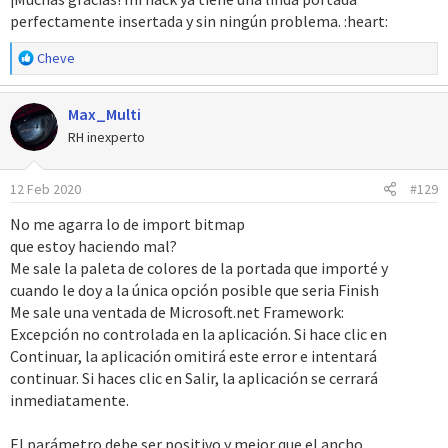
perfectamente insertada y sin ningún problema. :heart:
R
Cheve
e
a
Max_Multi
c
c
RH inexperto
i
o
12 Feb 2020
#129
n
e
No me agarra lo de import bitmap
s
que estoy haciendo mal?
:
Me sale la paleta de colores de la portada que importé y
cuando le doy a la única opción posible que seria Finish
Me sale una ventada de Microsoft.net Framework:
Excepción no controlada en la aplicación. Si hace clic en
Continuar, la aplicación omitirá este error e intentará
continuar. Si haces clic en Salir, la aplicación se cerrará
inmediatamente.
El parámetro debe ser positivo y mejor que el ancho.