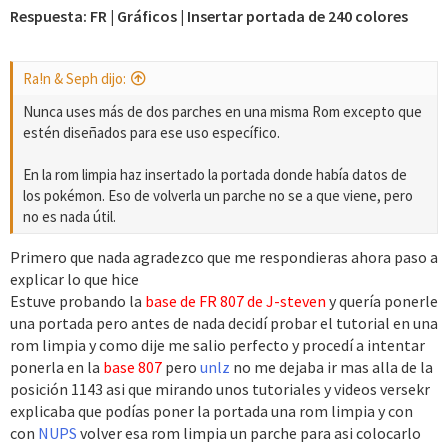
e
Respuesta: FR | Gráficos | Insertar portada de 240 colores
s
:
Ra!n & Seph dijo:
Nunca uses más de dos parches en una misma Rom excepto que
estén diseñados para ese uso específico.
En la rom limpia haz insertado la portada donde había datos de
los pokémon. Eso de volverla un parche no se a que viene, pero
no es nada útil.
Primero que nada agradezco que me respondieras ahora paso a
explicar lo que hice
Estuve probando la
base de FR 807 de J-steven
y quería ponerle
una portada pero antes de nada decidí probar el tutorial en una
rom limpia y como dije me salio perfecto y procedí a intentar
ponerla en la
base 807
pero
unlz
no me dejaba ir mas alla de la
posición 1143 asi que mirando unos tutoriales y videos versekr
explicaba que podías poner la portada una rom limpia y con
con
NUPS
volver esa rom limpia un parche para asi colocarlo