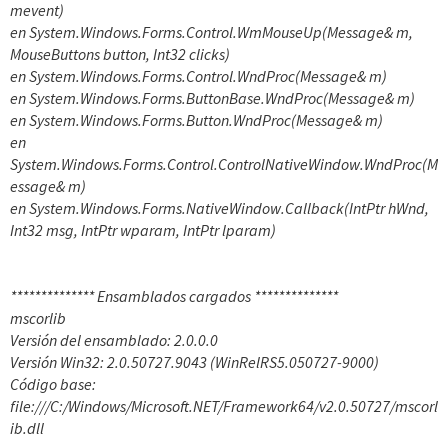
mevent)
en System.Windows.Forms.Control.WmMouseUp(Message& m,
MouseButtons button, Int32 clicks)
en System.Windows.Forms.Control.WndProc(Message& m)
en System.Windows.Forms.ButtonBase.WndProc(Message& m)
en System.Windows.Forms.Button.WndProc(Message& m)
en
System.Windows.Forms.Control.ControlNativeWindow.WndProc(M
essage& m)
en System.Windows.Forms.NativeWindow.Callback(IntPtr hWnd,
Int32 msg, IntPtr wparam, IntPtr lparam)
************** Ensamblados cargados **************
mscorlib
Versión del ensamblado: 2.0.0.0
Versión Win32: 2.0.50727.9043 (WinRelRS5.050727-9000)
Código base:
file:///C:/Windows/Microsoft.NET/Framework64/v2.0.50727/mscorl
ib.dll