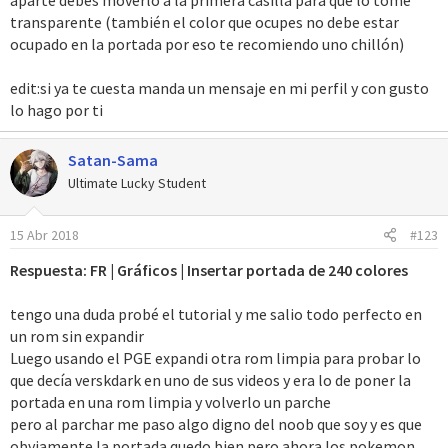
aparte debes moverlo a la primera casilla para que lo tome
transparente (también el color que ocupes no debe estar
ocupado en la portada por eso te recomiendo uno chillón)
edit:si ya te cuesta manda un mensaje en mi perfil y con gusto
lo hago por ti
Satan-Sama
Ultimate Lucky Student
15 Abr 2018
#123
Respuesta: FR | Gráficos | Insertar portada de 240 colores
tengo una duda probé el tutorial y me salio todo perfecto en
un rom sin expandir
Luego usando el PGE expandi otra rom limpia para probar lo
que decía verskdark en uno de sus videos y era lo de poner la
portada en una rom limpia y volverlo un parche
pero al parchar me paso algo digno del noob que soy y es que
obviamente la portada quedo bien pero ahora los pokemon