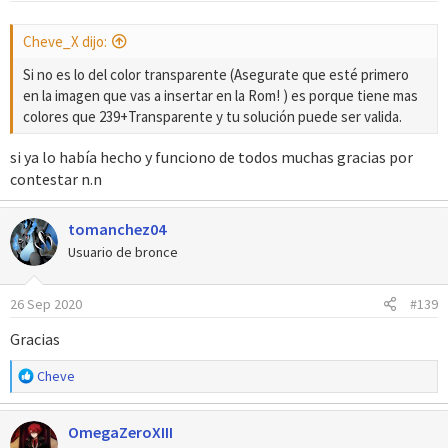
e
s
Cheve_X dijo:
:
Si no es lo del color transparente (Asegurate que esté primero
en la imagen que vas a insertar en la Rom! ) es porque tiene mas
colores que 239+Transparente y tu solución puede ser valida.
si ya lo había hecho y funciono de todos muchas gracias por
contestar n.n
tomanchez04
Usuario de bronce
26 Sep 2020
#139
Gracias
R
Cheve
e
a
OmegaZeroXIII
c