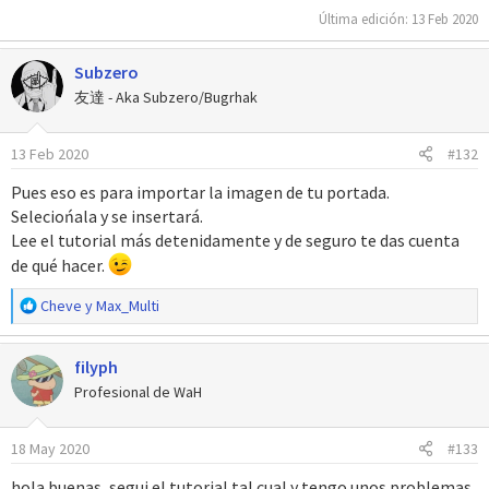
Última edición:
13 Feb 2020
Subzero
友達 - Aka Subzero/Bugrhak
13 Feb 2020
#132
Pues eso es para importar la imagen de tu portada.
Seleciońala y se insertará.
Lee el tutorial más detenidamente y de seguro te das cuenta
de qué hacer.
R
Cheve
y
Max_Multi
e
a
filyph
c
c
Profesional de WaH
i
o
18 May 2020
#133
n
e
hola buenas, segui el tutorial tal cual y tengo unos problemas,