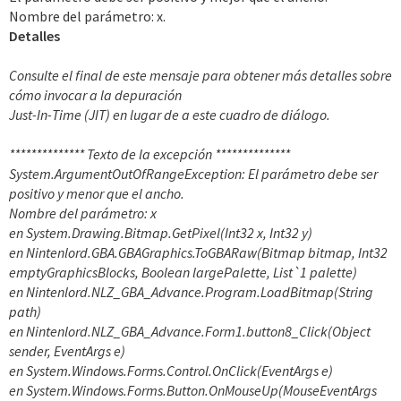
Nombre del parámetro: x.
Detalles
Consulte el final de este mensaje para obtener más detalles sobre
cómo invocar a la depuración
Just-In-Time (JIT) en lugar de a este cuadro de diálogo.
************** Texto de la excepción **************
System.ArgumentOutOfRangeException: El parámetro debe ser
positivo y menor que el ancho.
Nombre del parámetro: x
en System.Drawing.Bitmap.GetPixel(Int32 x, Int32 y)
en Nintenlord.GBA.GBAGraphics.ToGBARaw(Bitmap bitmap, Int32
emptyGraphicsBlocks, Boolean largePalette, List`1 palette)
en Nintenlord.NLZ_GBA_Advance.Program.LoadBitmap(String
path)
en Nintenlord.NLZ_GBA_Advance.Form1.button8_Click(Object
sender, EventArgs e)
en System.Windows.Forms.Control.OnClick(EventArgs e)
en System.Windows.Forms.Button.OnMouseUp(MouseEventArgs