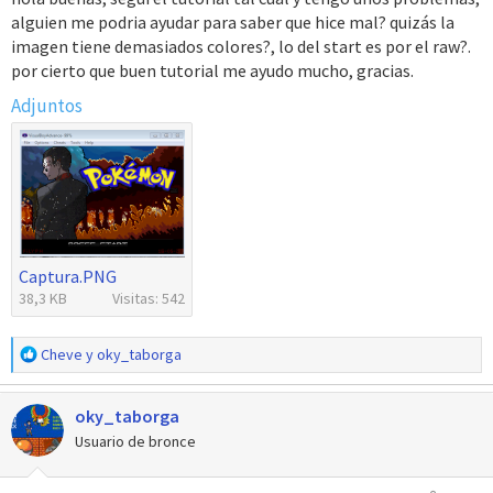
s
alguien me podria ayudar para saber que hice mal? quizás la
:
imagen tiene demasiados colores?, lo del start es por el raw?.
por cierto que buen tutorial me ayudo mucho, gracias.
Adjuntos
Captura.PNG
38,3 KB
Visitas: 542
R
Cheve
y
oky_taborga
e
a
oky_taborga
c
c
Usuario de bronce
i
o