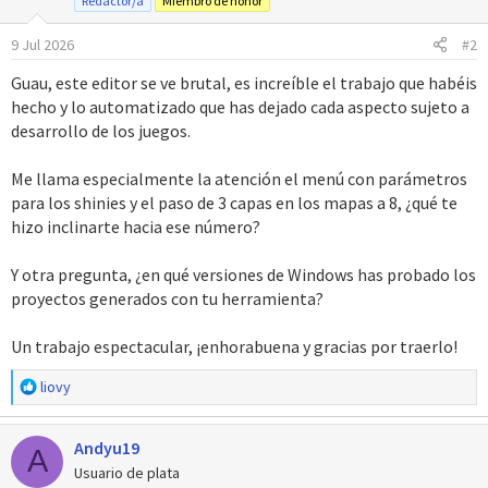
Redactor/a
Miembro de honor
o
n
9 Jul 2026
#2
e
s
Guau, este editor se ve brutal, es increíble el trabajo que habéis
:
hecho y lo automatizado que has dejado cada aspecto sujeto a
desarrollo de los juegos.
Me llama especialmente la atención el menú con parámetros
para los shinies y el paso de 3 capas en los mapas a 8, ¿qué te
hizo inclinarte hacia ese número?
Y otra pregunta, ¿en qué versiones de Windows has probado los
proyectos generados con tu herramienta?
Un trabajo espectacular, ¡enhorabuena y gracias por traerlo!
R
liovy
e
a
Andyu19
c
A
c
Usuario de plata