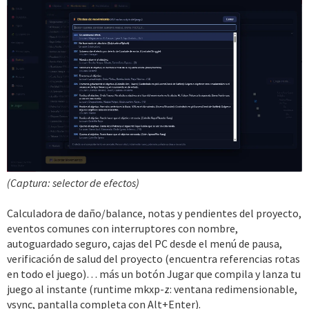
(Captura: selector de efectos)
Calculadora de daño/balance, notas y pendientes del proyecto,
eventos comunes con interruptores con nombre,
autoguardado seguro, cajas del PC desde el menú de pausa,
verificación de salud del proyecto (encuentra referencias rotas
en todo el juego)… más un botón Jugar que compila y lanza tu
juego al instante (runtime mkxp-z: ventana redimensionable,
vsync, pantalla completa con Alt+Enter).