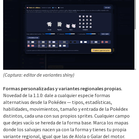
(Captura: editor de variantes shiny)
Formas personalizadas y variantes regionales propias.
Novedad de la 1.1.0: dale a cualquier especie formas
alternativas desde la Pokédex — tipos, estadísticas,
habilidades, movimientos, tamaño y entrada de la Pokédex
distintos, cada una con sus propios sprites. Cualquier campo
que dejes vacío se hereda de la forma base. Marca los mapas
donde los salvajes nacen ya con la forma y tienes tu propia
variante regional, igual que las de Alola o Galar del motor.