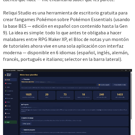
Reliqui Studio es una herramienta de escritorio gratuita para
crear fangames Pokémon sobre Pokémon Essentials (usando
la base BES — edición en español con contenido hasta la Gen
9). La idea es simple: todo lo que antes te obligaba a hacer
malabares entre RPG Maker XP, el Bloc de notas y un montón
de tutoriales ahora vive en una sola aplicación con interfaz
moderna — disponible en 6 idiomas (español, inglés, alemán,
francés, portugués e italiano; selector en la barra lateral).