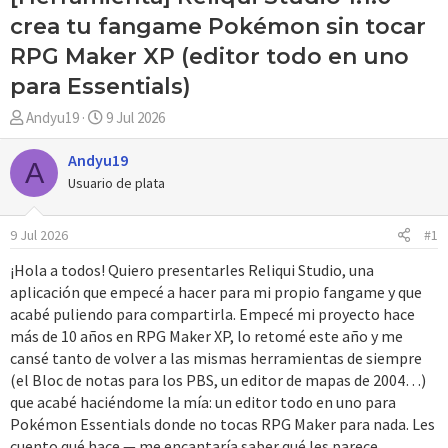
crea tu fangame Pokémon sin tocar
RPG Maker XP (editor todo en uno
para Essentials)
A
F
Andyu19
9 Jul 2026
u
e
t
c
Andyu19
A
o
h
Usuario de plata
r
a
d
9 Jul 2026
#1
e
i
¡Hola a todos! Quiero presentarles Reliqui Studio, una
n
aplicación que empecé a hacer para mi propio fangame y que
i
acabé puliendo para compartirla. Empecé mi proyecto hace
c
más de 10 años en RPG Maker XP, lo retomé este año y me
i
cansé tanto de volver a las mismas herramientas de siempre
o
(el Bloc de notas para los PBS, un editor de mapas de 2004…)
que acabé haciéndome la mía: un editor todo en uno para
Pokémon Essentials donde no tocas RPG Maker para nada. Les
cuento qué hace — me encantaría saber qué les parece.