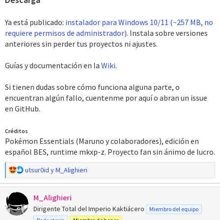
Ya está publicado:
instalador para Windows 10/11 (~257 MB, no
requiere permisos de administrador)
. Instala sobre versiones
anteriores sin perder tus proyectos ni ajustes.
Guías y documentación en la
Wiki
.
Si tienen dudas sobre cómo funciona alguna parte, o
encuentran algún fallo, cuentenme por aquí o abran un issue
en GitHub.
Créditos
Pokémon Essentials (Maruno y colaboradores), edición en
español BES, runtime mkxp-z. Proyecto fan sin ánimo de lucro.
R
utsur0id
y
M_Alighieri
e
a
M_Alighieri
c
c
Dirigente Total del Imperio Kaktiácero
Miembro del equipo
i