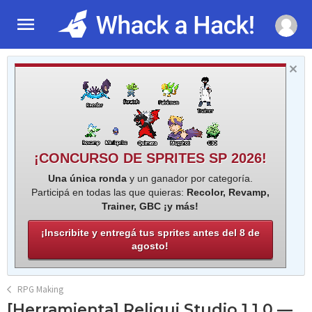
¡CONCURSO DE SPRITES SP 2026!
Una única ronda
y un ganador por categoría.
Participá en todas las que quieras:
Recolor, Revamp,
Trainer, GBC ¡y más!
¡Inscribite y entregá tus sprites antes del 8 de
agosto!
RPG Making
[Herramienta] Reliqui Studio 1.1.0 —