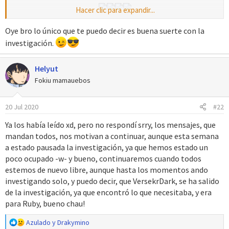
Hacer clic para expandir...
Bueno chicos, aquí dejo las paletas, en realidad no tengo la
Oye bro lo único que te puedo decir es buena suerte con la
menor idea del funcionamiento de cada una pero aquí están,
investigación.
ayúdenme con está investigación, y así, lograr algo mejor para
vuestros hacks, bueno aquí os dejo esto:
Helyut
Fokiu mamauebos
Paletas Pokédex
4406E0 en APE, en esta se pueden cambiar, u encontrar la
20 Jul 2020
#22
mayoria de los colores de la Pokédex.
Ya los había leído xd, pero no respondí srry, los mensajes, que
mandan todos, nos motivan a continuar, aunque esta semana
F28060 en APE, con Paleta Comprimida (LZ77) esta ni la menor
a estado pausada la investigación, ya que hemos estado un
idea.
poco ocupado -w- y bueno, continuaremos cuando todos
EBFA8C en APE, con Paleta Comprimida (LZ77) esta ni la menor
estemos de nuevo libre, aunque hasta los momentos ando
idea.
investigando solo, y puedo decir, que VersekrDark, se ha salido
de la investigación, ya que encontró lo que necesitaba, y era
440780 en APE esta ni la menor idea, pero creo que es para las
para Ruby, bueno chau!
flechas, u iconos de la Pokédex.
R
Azulado
y
Drakymino