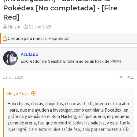
Pokédex [No completada] - [Fire
Red]
A
F
Helyut
21 Jun 2020
u
e
Cerrado para nuevas respuestas.
t
c
o
h
r
a
Azulado
d
Ex-Creador de Genshin Emblem no es un hack de PKMN
e
i
13 Jul 2020
#21
n
i
c
HelyGP dijo:
i
Hola chicos, chicas, chiquitos, chicotas :3, xD, bueno esto lo abro
o
para, que me ayuden a investigar, como cambiar la Pokédex, en
gráficos y demás en el Rom Hacking, así que bueno, mi pequeño
grano de arena, fue que encontré todas las paletas, y esto fue lo
que logré, claro esto lo hice así de feo, solo por ser muestra X'D: