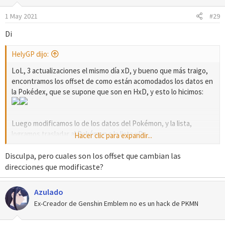
1 May 2021
#29
Di
HelyGP dijo:
LoL, 3 actualizaciones el mismo día xD, y bueno que más traigo,
encontramos los offset de como están acomodados los datos en
la Pokédex, que se supone que son en HxD, y esto lo hicimos:
Luego modificamos lo de los datos del Pokémon, y la lista,
logramos trasladar al Pokémon a la lista xD:
Hacer clic para expandir...
Disculpa, pero cuales son los offset que cambian las
claro confirmo que, no está ordenado esto todavía
direcciones que modificaste?
lo movimos por varios lugares, y le sacamos otro orden a esto:
Azulado
Ex-Creador de Genshin Emblem no es un hack de PKMN
Ya llevamos mucho en tan solo 2 días, así que esperen un poco