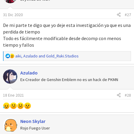
31 Dic 2020
#27
De mi parte te digo que yo deje esta investigación ya que es una
perdida de tiempo
Todo es fácilmente modificable desde decomp con menos
tiempo y fallos
R
aiki
,
Azulado
and
Gold_Ruki.Studios
e
a
Azulado
c
c
Ex-Creador de Genshin Emblem no es un hack de PKMN
i
o
18 Ene 2021
#28
n
e
s
:
Neon Skylar
Rojo Fuego User