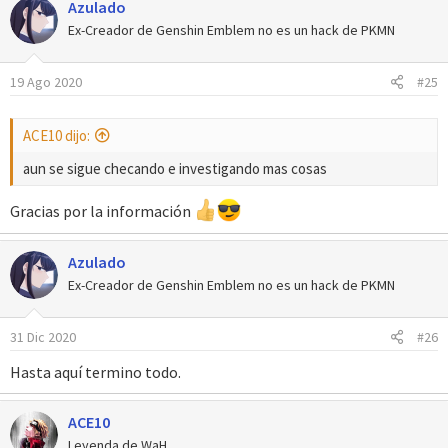
Azulado
Spoiler:
Actualización 21-06-20
Ex-Creador de Genshin Emblem no es un hack de PKMN
------------
19 Ago 2020
#25
Spoiler:
Créditos
ACE10 dijo:
Spoiler:
Agradecimientos
aun se sigue checando e investigando mas cosas
Gracias por la información
PD: Esto fue gracias, a que mi amigo
@ACE10
me motivó, y le doy
muchos agradecimientos a el.
Azulado
Ex-Creador de Genshin Emblem no es un hack de PKMN
PD2: cosa que olvidé mencionar, fue que la ultima paleta, solo
cambia el menú cuando ya tienes activada la Pokédex nacional,
pero de lo contrario, anda todo bien, y con la Pokédex Regional
31 Dic 2020
#26
se cambia el color de arriba de la barra, con uno de los colores de
la primera paleta, espero no ser de molestias, aunque
Hasta aquí termino todo.
mayormente se usa la Pokédex Nacional, así que bueno, es todo.​
ACE10
Leyenda de WaH