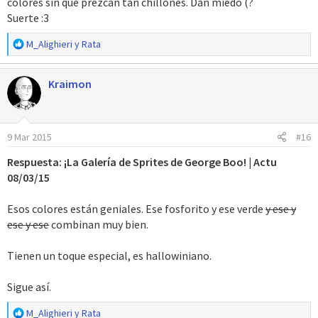
colores sin que prezcan tan chillones. Dan miedo (?
Suerte :3
R
M_Alighieri
y
Rata
e
a
Kraimon
c
c
i
o
9 Mar 2015
#16
n
e
Respuesta: ¡La Galería de Sprites de George Boo! | Actu
s
08/03/15
:
Esos colores están geniales. Ese fosforito y ese verde
y ese y
ese y ese
combinan muy bien.
Tienen un toque especial, es hallowiniano.
Sigue así.
R
M_Alighieri
y
Rata