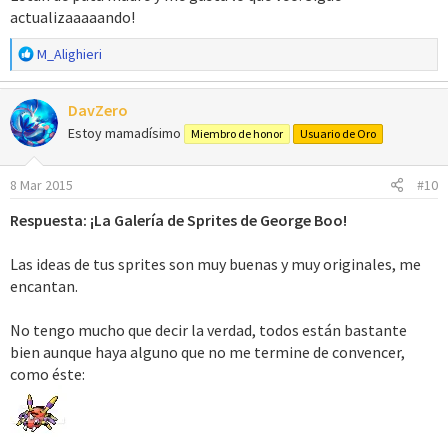
actualizaaaaando!
R
M_Alighieri
e
a
DavZero
c
c
Estoy mamadísimo
Miembro de honor
Usuario de Oro
i
o
8 Mar 2015
#10
n
e
Respuesta: ¡La Galería de Sprites de George Boo!
s
:
Las ideas de tus sprites son muy buenas y muy originales, me
encantan.
No tengo mucho que decir la verdad, todos están bastante
bien aunque haya alguno que no me termine de convencer,
como éste: