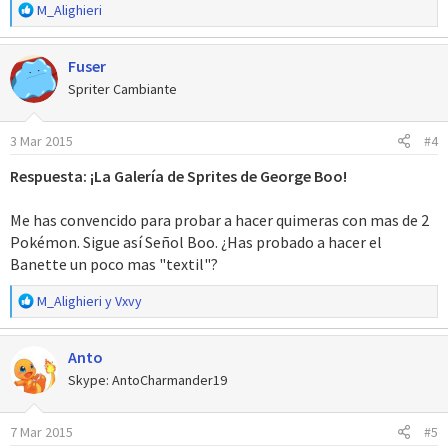
R
M_Alighieri
e
a
Fuser
c
c
Spriter Cambiante
i
o
3 Mar 2015
#4
n
e
Respuesta: ¡La Galería de Sprites de George Boo!
s
:
Me has convencido para probar a hacer quimeras con mas de 2
Pokémon. Sigue así Señol Boo. ¿Has probado a hacer el
Banette un poco mas "textil"?
R
M_Alighieri
y
Vxvy
e
a
Anto
c
c
Skype: AntoCharmander19
i
o
7 Mar 2015
#5
n