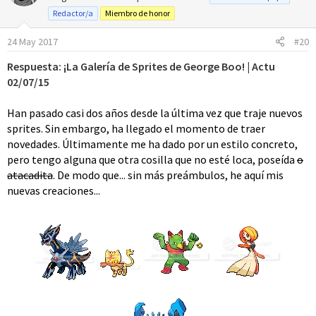
i
Redactor/a
Miembro de honor
o
n
24 May 2017
#20
e
s
Respuesta: ¡La Galería de Sprites de George Boo! | Actu
:
02/07/15
Han pasado casi dos años desde la última vez que traje nuevos
sprites. Sin embargo, ha llegado el momento de traer
novedades. Últimamente me ha dado por un estilo concreto,
pero tengo alguna que otra cosilla que no esté loca, poseída
o
atacadita
. De modo que... sin más preámbulos, he aquí mis
nuevas creaciones...