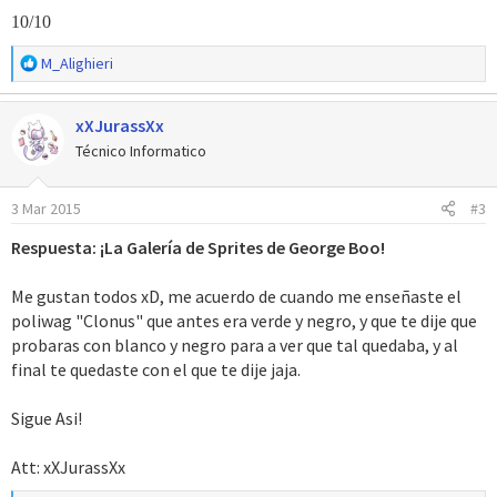
10/10
R
M_Alighieri
e
a
xXJurassXx
c
c
Técnico Informatico
i
o
3 Mar 2015
#3
n
e
Respuesta: ¡La Galería de Sprites de George Boo!
s
:
Me gustan todos xD, me acuerdo de cuando me enseñaste el
poliwag "Clonus" que antes era verde y negro, y que te dije que
probaras con blanco y negro para a ver que tal quedaba, y al
final te quedaste con el que te dije jaja.
Sigue Asi!
Att: xXJurassXx