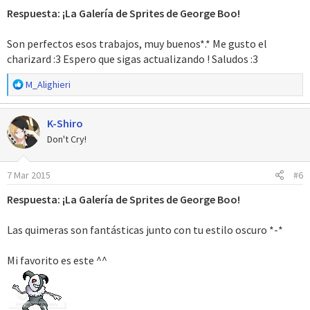
e
Respuesta: ¡La Galería de Sprites de George Boo!
s
:
Son perfectos esos trabajos, muy buenos*.* Me gusto el
charizard :3 Espero que sigas actualizando ! Saludos :3
R
M_Alighieri
e
a
K-Shiro
c
c
Don't Cry!
i
o
7 Mar 2015
#6
n
e
Respuesta: ¡La Galería de Sprites de George Boo!
s
:
Las quimeras son fantásticas junto con tu estilo oscuro *-*
Mi favorito es este ^^