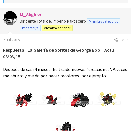
e
a
M_Alighieri
c
c
Dirigente Total del Imperio Kaktiácero
Miembro del equipo
i
Redactor/a
Miembro de honor
o
n
2 Jul 2015
#17
e
s
Respuesta: ¡La Galería de Sprites de George Boo! | Actu
:
08/03/15
Después de casi 4 meses, he traido nuevas "creaciones". A veces
me aburro y me da por hacer recolores, por ejemplo: