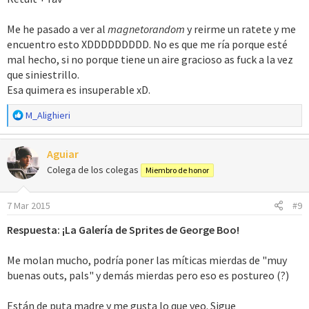
Me he pasado a ver al
magnetorandom
y reirme un ratete y me
encuentro esto XDDDDDDDDD. No es que me ría porque esté
mal hecho, si no porque tiene un aire gracioso as fuck a la vez
que siniestrillo.
Esa quimera es insuperable xD.
R
M_Alighieri
e
a
Aguiar
c
c
Colega de los colegas
Miembro de honor
i
o
7 Mar 2015
#9
n
e
Respuesta: ¡La Galería de Sprites de George Boo!
s
:
Me molan mucho, podría poner las míticas mierdas de "muy
buenas outs, pals" y demás mierdas pero eso es postureo (?)
Están de puta madre y me gusta lo que veo. Sigue