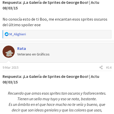
Respuesta: ¡La Galería de Sprites de George Boo! | Actu
s
08/03/15
:
No conocía esto de ti Boo, me encantan esos sprites oscuros
del último spoiler eoe
R
M_Alighieri
e
a
Rata
c
c
Veterano en Gráficos
i
o
9 Mar 2015
#14
n
e
Respuesta: ¡La Galería de Sprites de George Boo! | Actu
s
08/03/15
:
Recuerdo que amas esos sprites tan oscuros y fosforecentes.
Tienen un sello muy tuyo y eso se nota, bastante.
Es un ámbito en el que hace mucho no te veía y bueno, que
decir que son ideas geniales y que los colores que usas,