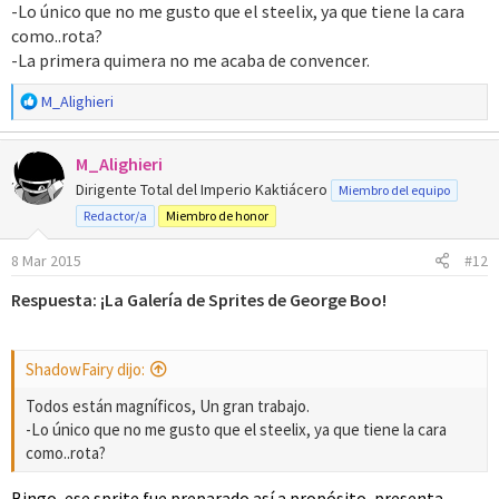
-Lo único que no me gusto que el steelix, ya que tiene la cara
como..rota?
-La primera quimera no me acaba de convencer.
R
M_Alighieri
e
a
M_Alighieri
c
c
Dirigente Total del Imperio Kaktiácero
Miembro del equipo
i
Redactor/a
Miembro de honor
o
n
8 Mar 2015
#12
e
s
Respuesta: ¡La Galería de Sprites de George Boo!
:
ShadowFairy dijo:
Todos están magníficos, Un gran trabajo.
-Lo único que no me gusto que el steelix, ya que tiene la cara
como..rota?
Bingo, ese sprite fue preparado así a propósito, presenta