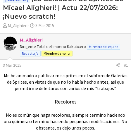
Micael Alighieri! | Actu 22/07/2026:
¡Nuevo scratch!
A
F
M_Alighieri
3 Mar 2015
u
e
t
c
M_Alighieri
o
h
Dirigente Total del Imperio Kaktiácero
Miembro del equipo
r
a
Redactor/a
Miembro de honor
d
e
3 Mar 2015
#1
i
n
Me he animado a publicar mis sprites en el subforo de Galerías
i
de Sprites, en vistas de que no lo había hecho antes, así que
c
permitirme deleitaros con varios de mis "trabajos".
i
o
Recolores
No es común que haga recolores, siempre termino haciendo
una quimera o termino haciendo pequeñas modificaciones. No
obstante, os dejo unos pocos.