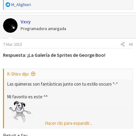
R
M_Alighieri
e
a
Vxvy
c
c
Programadora amargada
i
o
7 Mar 2015
#8
n
e
Respuesta: ¡La Galería de Sprites de George Boo!
s
:
K-Shiro dijo:
Las quimeras son fantásticas junto con tu estilo oscuro *-*
Mi favorito es este ^^
Hacer clic para expandir...
Espero ver más pronto, tienes mucha originalidad :3
Retuit + fav