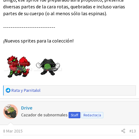
diversas partes de la cara rotas, quebradas e incluso varias
partes de su cuerpo (o al menos sólo las espinas).
----------------------------
¡Nuevos sprites para la colección!
R
Rata
y
Parritalol
e
a
Drive
c
c
Cazador de subnormales
Staff
Redactor/a
i
o
8 Mar 2015
#13
n
e