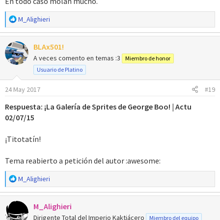
En todo caso molan mucho.
R
M_Alighieri
e
a
BLAx501!
c
c
A veces comento en temas :3
Miembro de honor
i
Usuario de Platino
o
n
24 May 2017
#19
e
s
Respuesta: ¡La Galería de Sprites de George Boo! | Actu
:
02/07/15
¡Titotatín!
Tema reabierto a petición del autor :awesome:
R
M_Alighieri
e
a
M_Alighieri
c
c
Dirigente Total del Imperio Kaktiácero
Miembro del equipo