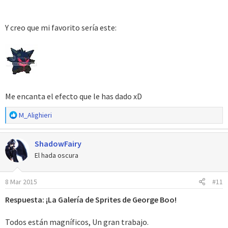
Y creo que mi favorito sería este:
Me encanta el efecto que le has dado xD
R
M_Alighieri
e
a
ShadowFairy
c
c
El hada oscura
i
o
8 Mar 2015
#11
n
e
Respuesta: ¡La Galería de Sprites de George Boo!
s
:
Todos están magníficos, Un gran trabajo.