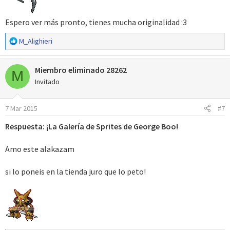
Espero ver más pronto, tienes mucha originalidad :3
R
M_Alighieri
e
a
Miembro eliminado 28262
c
M
c
Invitado
i
o
7 Mar 2015
#7
n
e
Respuesta: ¡La Galería de Sprites de George Boo!
s
:
Amo este alakazam
si lo poneis en la tienda juro que lo peto!