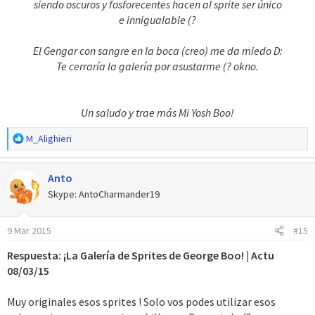
siendo oscuros y fosforecentes hacen al sprite ser único
e innigualable (?
El Gengar con sangre en la boca (creo) me da miedo D:
Te cerraría la galería por asustarme (? okno.
Un saludo y trae más Mi Yosh Boo!
R
M_Alighieri
e
a
Anto
c
c
Skype: AntoCharmander19
i
o
9 Mar 2015
#15
n
e
Respuesta: ¡La Galería de Sprites de George Boo! | Actu
s
08/03/15
:
Muy originales esos sprites ! Solo vos podes utilizar esos