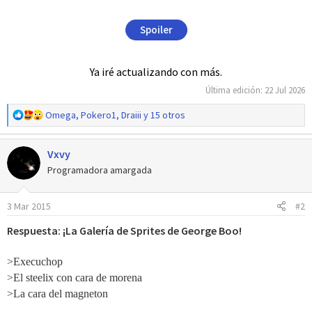
Spoiler
Ya iré actualizando con más.
Última edición:
22 Jul 2026
R
Omega
,
Pokero1
,
Draiii
y 15 otros
e
a
Vxvy
c
c
Programadora amargada
i
o
3 Mar 2015
#2
n
e
Respuesta: ¡La Galería de Sprites de George Boo!
s
:
>Execuchop
>El steelix con cara de morena
>La cara del magneton