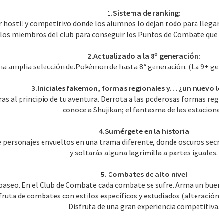
1.Sistema de ranking:
 hostil y competitivo donde los alumnos lo dejan todo para llegar
los miembros del club para conseguir los Puntos de Combate que t
2.Actualizado a la 8º generación:
una amplia selección de.Pokémon de hasta 8ª generación. (La 9+ ge
3.Iniciales fakemon, formas regionales y… ¿un nuevo 
ras al principio de tu aventura. Derrota a las poderosas formas re
conoce a Shujikan; el fantasma de las estacione
4.Sumérgete en la historia
e personajes envueltos en una trama diferente, donde oscuros secr
y soltarás alguna lagrimilla a partes iguales.
5. Combates de alto nivel
paseo. En el Club de Combate cada combate se sufre. Arma un buen 
sfruta de combates con estilos específicos y estudiados (alteració
Disfruta de una gran experiencia competitiva