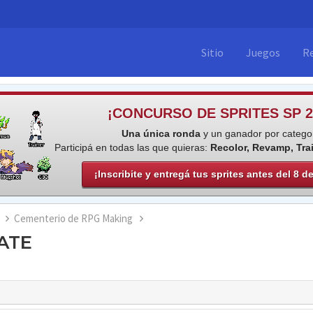
Sitio
Juegos
R
¡CONCURSO DE SPRITES SP 2
Una única ronda
y un ganador por categor
Participá en todas las que quieras:
Recolor, Revamp, Tra
¡Inscribite y entregá tus sprites antes del 8 d
Cementerio de RPG Making
ATE