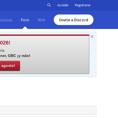
Acceder
Registrarse
ecursos
Foro
Wiki
Únete a Discord
026!
ía.
iner, GBC ¡y más!
e agosto!