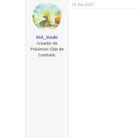
19 Jun 2023
r
a
d
e
i
n
Kid_Yuuki
i
Creador de
c
Pokémon: Club de
i
Combate.
o