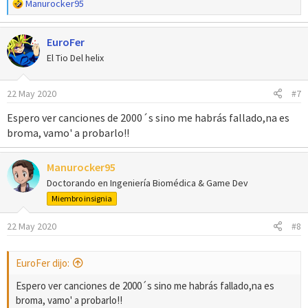
R
Manurocker95
e
a
EuroFer
c
c
El Tio Del helix
i
o
22 May 2020
#7
n
e
Espero ver canciones de 2000´s sino me habrás fallado,na es
s
broma, vamo' a probarlo!!
:
Manurocker95
Doctorando en Ingeniería Biomédica & Game Dev
Miembro insignia
22 May 2020
#8
EuroFer dijo:
Espero ver canciones de 2000´s sino me habrás fallado,na es
broma, vamo' a probarlo!!