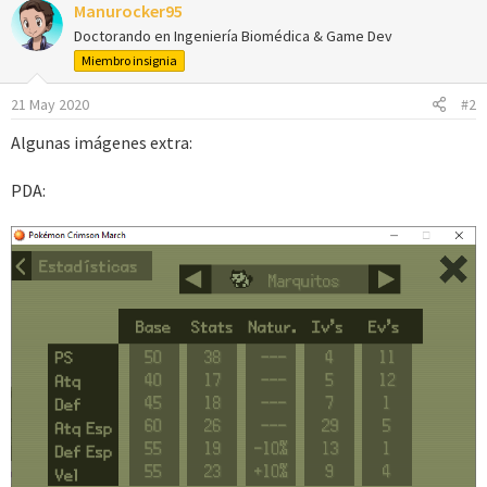
Manurocker95
c
c
Doctorando en Ingeniería Biomédica & Game Dev
i
Miembro insignia
o
n
21 May 2020
#2
e
s
Algunas imágenes extra:
:
PDA: