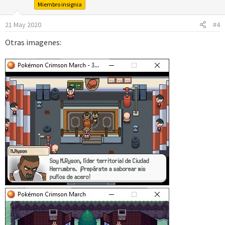
i
Miembro insignia
o
n
21 May 2020
#4
e
s
Otras imagenes:
: