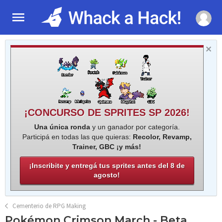
¡CONCURSO DE SPRITES SP 2026!
Una única ronda
y un ganador por categoría.
Participá en todas las que quieras:
Recolor, Revamp,
Trainer, GBC ¡y más!
¡Inscribite y entregá tus sprites antes del 8 de
agosto!
Cementerio de RPG Making
Pokémon Crimson March - Beta