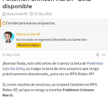
disponible
A
F
Manurocker95
21 May 2020
u
e
Cerrado para nuevas respuestas.
t
c
o
h
r
Manurocker95
a
d
Doctorando en Ingeniería Biomédica & Game Dev
e
Miembro insignia
i
n
21 May 2020
#1
i
¡Buenas! Nada, este año antes de traeros la beta de
Pokémon
c
Lets Go Unity
, os traigo la beta de otro proyecto que tengo
i
prácticamente abandonado, ¡esta vez en RPG Maker XP!
o
Sí, como muchos de vosotros, yo empecé también en RPG
Maker XP, así que os vengo a enseñar
Pokémon Crimson
March.