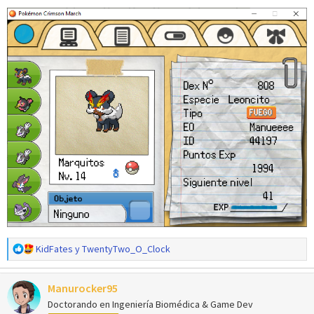
R
KidFates
y
TwentyTwo_O_Clock
e
a
Manurocker95
c
c
Doctorando en Ingeniería Biomédica & Game Dev