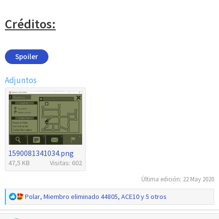
Créditos:
Spoiler
Adjuntos
1590081341034.png
47,5 KB
Visitas: 602
Última edición:
22 May 2020
R
Polar
,
Miembro eliminado 44805
,
ACE10
y 5 otros
e
a