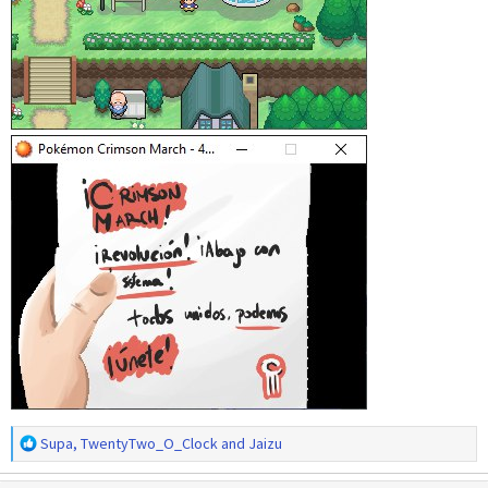
R
Supa
,
TwentyTwo_O_Clock
and
Jaizu
e
a