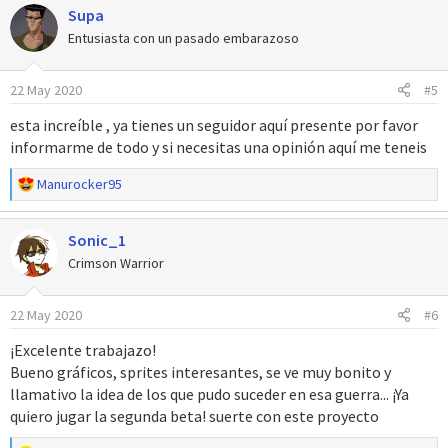
Supa
c
c
Entusiasta con un pasado embarazoso
i
o
22 May 2020
#5
n
e
esta increíble , ya tienes un seguidor aquí presente por favor
s
informarme de todo y si necesitas una opinión aquí me teneis
:
R
Manurocker95
e
a
Sonic_1
c
c
Crimson Warrior
i
o
22 May 2020
#6
n
e
¡Excelente trabajazo!
s
Bueno gráficos, sprites interesantes, se ve muy bonito y
:
llamativo la idea de los que pudo suceder en esa guerra... ¡Ya
quiero jugar la segunda beta! suerte con este proyecto