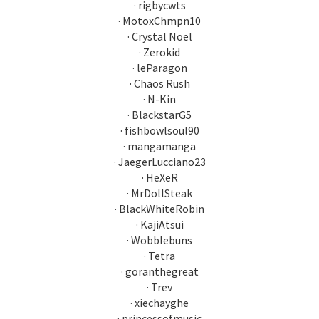
· rigbycwts
· MotoxChmpn10
· Crystal Noel
· Zerokid
· leParagon
· Chaos Rush
· N-Kin
· BlackstarG5
· fishbowlsoul90
· mangamanga
· JaegerLucciano23
· HeXeR
· MrDollSteak
· BlackWhiteRobin
· KajiAtsui
· Wobblebuns
· Tetra
· goranthegreat
· Trev
· xiechayghe
· princessofmusic