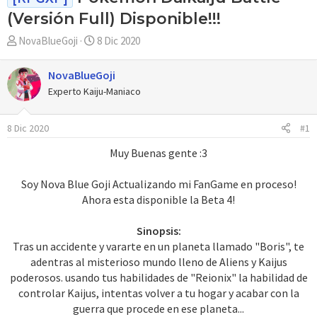
(Versión Full) Disponible!!!
A
F
NovaBlueGoji
8 Dic 2020
u
e
t
c
NovaBlueGoji
o
h
Experto Kaiju-Maniaco
r
a
d
8 Dic 2020
#1
e
i
Muy Buenas gente :3
n
i
Soy Nova Blue Goji Actualizando mi FanGame en proceso!
c
Ahora esta disponible la Beta 4!
i
o
Sinopsis:
Tras un accidente y vararte en un planeta llamado "Boris", te
adentras al misterioso mundo lleno de Aliens y Kaijus
poderosos. usando tus habilidades de "Reionix" la habilidad de
controlar Kaijus, intentas volver a tu hogar y acabar con la
guerra que procede en ese planeta...