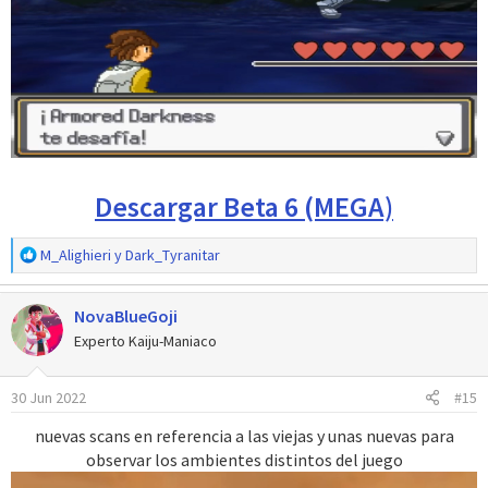
Descargar Beta 6 (MEGA)
R
M_Alighieri
y
Dark_Tyranitar
e
a
NovaBlueGoji
c
c
Experto Kaiju-Maniaco
i
o
30 Jun 2022
#15
n
e
nuevas scans en referencia a las viejas y unas nuevas para
s
observar los ambientes distintos del juego
: