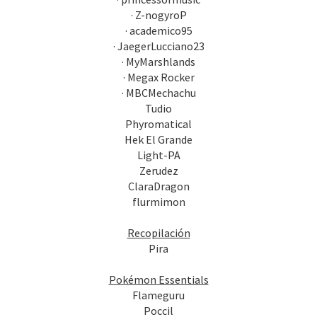
· Z-nogyroP
· academico95
· JaegerLucciano23
· MyMarshlands
· Megax Rocker
· MBCMechachu
Tudio
Phyromatical
Hek El Grande
Light-PA
Zerudez
ClaraDragon
flurmimon
Recopilación
Pira
Pokémon Essentials
Flameguru
Poccil