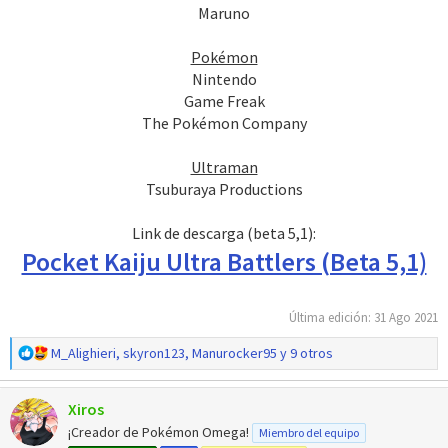
Maruno
Pokémon
Nintendo
Game Freak
The Pokémon Company
Ultraman
Tsuburaya Productions
Link de descarga (beta 5,1):
Pocket Kaiju Ultra Battlers (Beta 5,1)
Última edición:
31 Ago 2021
R
M_Alighieri
,
skyron123
,
Manurocker95
y 9 otros
e
a
Xiros
c
c
¡Creador de Pokémon Omega!
Miembro del equipo
i