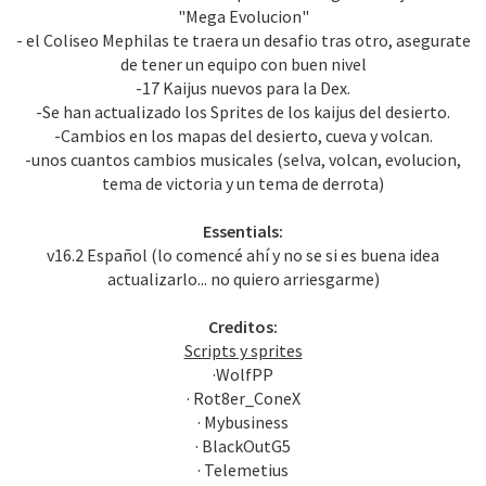
"Mega Evolucion"
- el Coliseo Mephilas te traera un desafio tras otro, asegurate
de tener un equipo con buen nivel
-17 Kaijus nuevos para la Dex.
-Se han actualizado los Sprites de los kaijus del desierto.
-Cambios en los mapas del desierto, cueva y volcan.
-unos cuantos cambios musicales (selva, volcan, evolucion,
tema de victoria y un tema de derrota)
Essentials:
v16.2 Español (lo comencé ahí y no se si es buena idea
actualizarlo... no quiero arriesgarme)
Creditos:
Scripts y sprites
·WolfPP
· Rot8er_ConeX
· Mybusiness
· BlackOutG5
· Telemetius