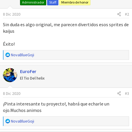
Administrador
Staff
Miembro de honor
o
n
8 Dic 2020
#2
e
s
Sin duda es algo original, me parecen divertidos esos sprites de
:
kaijus
Éxito!
R
NovaBlueGoji
e
a
EuroFer
c
c
El Tio Del helix
i
o
8 Dic 2020
#3
n
e
¡Pinta interesante tu proyecto!, habrá que echarle un
s
ojo.Muchos animos
:
R
NovaBlueGoji
e
a