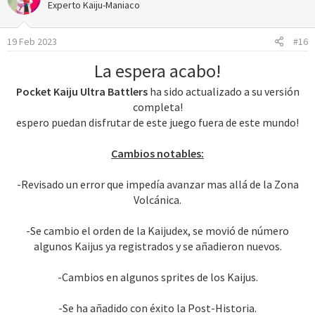
c
Experto Kaiju-Maniaco
i
o
19 Feb 2023
#16
n
e
La espera acabo!
s
:
Pocket Kaiju Ultra Battlers
ha sido actualizado a su versión
completa!
espero puedan disfrutar de este juego fuera de este mundo!
Cambios notables:
-Revisado un error que impedía avanzar mas allá de la Zona
Volcánica.
-Se cambio el orden de la Kaijudex, se movió de número
algunos Kaijus ya registrados y se añadieron nuevos.
-Cambios en algunos sprites de los Kaijus.
-Se ha añadido con éxito la Post-Historia.