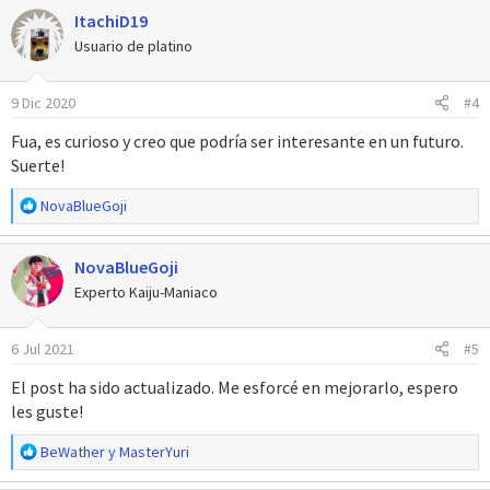
ItachiD19
c
c
Usuario de platino
i
o
9 Dic 2020
#4
n
e
Fua, es curioso y creo que podría ser interesante en un futuro.
s
Suerte!
:
R
NovaBlueGoji
e
a
NovaBlueGoji
c
c
Experto Kaiju-Maniaco
i
o
6 Jul 2021
#5
n
e
El post ha sido actualizado. Me esforcé en mejorarlo, espero
s
les guste!
:
R
BeWather
y
MasterYuri
e