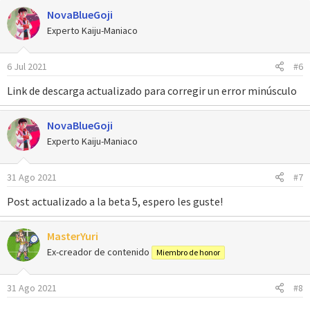
a
NovaBlueGoji
c
c
Experto Kaiju-Maniaco
i
o
6 Jul 2021
#6
n
e
Link de descarga actualizado para corregir un error minúsculo
s
:
NovaBlueGoji
Experto Kaiju-Maniaco
31 Ago 2021
#7
Post actualizado a la beta 5, espero les guste!
MasterYuri
Ex-creador de contenido
Miembro de honor
31 Ago 2021
#8