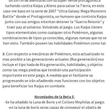
un sin fin de aventuras con su super héroe protagonista
luchando contra Kaijus y Aliens para salvar la Tierra, en este
caso me baso en la serie de 2007 "Ultra Galaxy: Mega Monsters
Battle" donde el Protagonista, un humano que controla Kaijus
junto con sus amigos intentan detener la "Guerra Reionix" y
traer paz al universo. Volviendo al juego. Los Kaijus tienen
tipos elementales como cualquier otro Pokémon, algunas
combinaciones de tipos ya conocidas, algunas nuevas que no se
han visto. También poseen las habilidades Pokémon como tal.
3:
Con respecto a mecánicas de Pokémon, esta actualizado lo
mas posible a las generaciones actuales (8va generación) eso
incluye el tipo hada de 6ta generación, habilidades, y objetos
como las mega piedras que tendrán una participación
importante en este juego. A medida que el FanGame va
progresando se irán añadiendo mas funciones con los objetos
para beneficiar los Kaijus en combate.
Novedades de la Beta 5:
-Se ha añadido la Luna de Boris y el Coliseo Mephilas al juego.
-en la luna de boris seras capaz de conseguir el objeto de