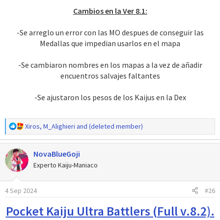
Cambios en la Ver 8.1:
-Se arreglo un error con las MO despues de conseguir las
Medallas que impedian usarlos en el mapa
-Se cambiaron nombres en los mapas a la vez de añadir
encuentros salvajes faltantes
-Se ajustaron los pesos de los Kaijus en la Dex
R
Xiros
,
M_Alighieri
and
(deleted member)
e
a
NovaBlueGoji
c
c
Experto Kaiju-Maniaco
i
o
4 Sep 2024
#26
n
e
Pocket Kaiju Ultra Battlers (Full v.8.2).
s
: