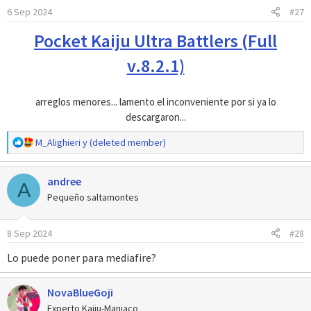
6 Sep 2024
#27
n
e
Pocket Kaiju Ultra Battlers (Full
s
:
v.8.2.1)
arreglos menores... lamento el inconveniente por si ya lo
descargaron...
R
M_Alighieri
y
(deleted member)
e
a
andree
c
A
c
Pequeño saltamontes
i
o
8 Sep 2024
#28
n
e
Lo puede poner para mediafire?
s
:
NovaBlueGoji
Experto Kaiju-Maniaco