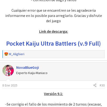
Cualquier error que se encuentren se les agradeceria
informarme en lo posible para arreglarlo. Gracias y disfrute
del juego
Link de descarga:
Pocket Kaiju Ultra Battlers (v.9 Full)
R
M_Alighieri
e
a
NovaBlueGoji
c
c
Experto Kaiju-Maniaco
i
o
8 Ene 2025
#30
n
e
Versión 9.1:
s
:
-Se corrigio el fallo de los movimiento de 2 turnos (excavar,