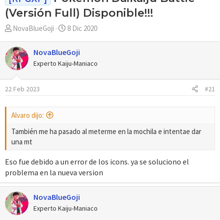
(Versión Full) Disponible!!!
A
F
NovaBlueGoji
8 Dic 2020
u
e
t
c
NovaBlueGoji
o
h
Experto Kaiju-Maniaco
r
a
d
22 Feb 2023
#21
e
i
n
Alvaro dijo:
i
c
También me ha pasado al meterme en la mochila e intentae dar
i
una mt
o
Eso fue debido a un error de los icons. ya se soluciono el
problema en la nueva version
NovaBlueGoji
Experto Kaiju-Maniaco