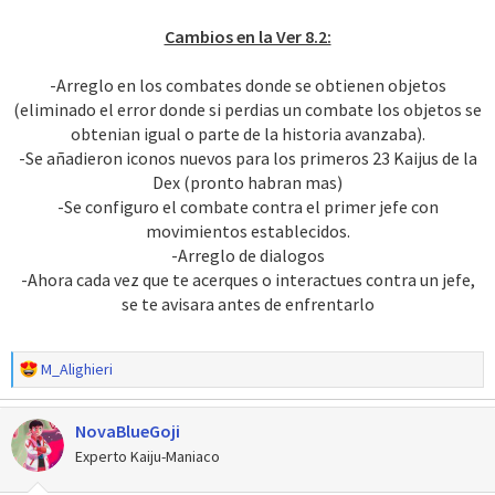
Cambios en la Ver 8.2:
-Arreglo en los combates donde se obtienen objetos
(eliminado el error donde si perdias un combate los objetos se
obtenian igual o parte de la historia avanzaba).
-Se añadieron iconos nuevos para los primeros 23 Kaijus de la
Dex (pronto habran mas)
-Se configuro el combate contra el primer jefe con
movimientos establecidos.
-Arreglo de dialogos
-Ahora cada vez que te acerques o interactues contra un jefe,
se te avisara antes de enfrentarlo
R
M_Alighieri
e
a
NovaBlueGoji
c
c
Experto Kaiju-Maniaco
i
o