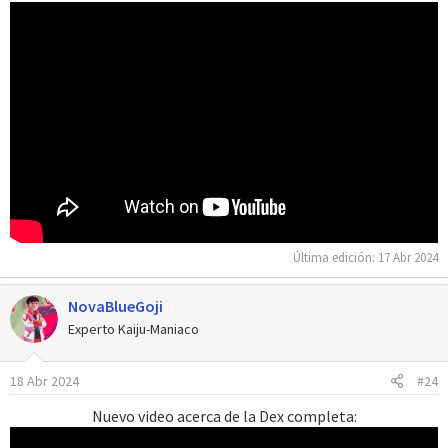
Última edición:
17 Abr 2024
NovaBlueGoji
Experto Kaiju-Maniaco
18 Abr 2024
#24
Nuevo video acerca de la Dex completa: