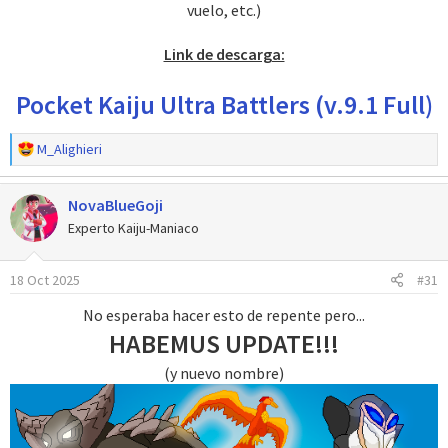
vuelo, etc.)
Link de descarga:
Pocket Kaiju Ultra Battlers (v.9.1 Full)
R
M_Alighieri
e
a
NovaBlueGoji
c
c
Experto Kaiju-Maniaco
i
o
18 Oct 2025
#31
n
e
No esperaba hacer esto de repente pero...
s
HABEMUS UPDATE!!!
:
(y nuevo nombre)