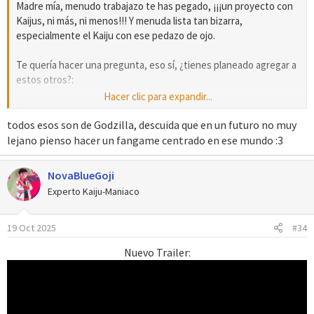
Madre mía, menudo trabajazo te has pegado, ¡¡¡un proyecto con
Kaijus, ni más, ni menos!!! Y menuda lista tan bizarra,
especialmente el Kaiju con ese pedazo de ojo.
Te quería hacer una pregunta, eso sí, ¿tienes planeado agregar a
estos otros?:
Hacer clic para expandir...
Mothra
Titanosaurus
todos esos son de Godzilla, descuida que en un futuro no muy
Gezora
lejano pienso hacer un fangame centrado en ese mundo :3
Biollante
King Ghidorah
NovaBlueGoji
Mechagodzilla
Experto Kaiju-Maniaco
SpaceGodzilla
Mecha-King Ghidorah
Behemoth
19 Oct 2025
#34
Rodan
Nuevo Trailer:
Un saludo y enhorabuena.