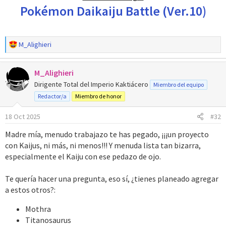
Pokémon Daikaiju Battle (Ver.10)
R
M_Alighieri
e
a
M_Alighieri
c
c
Dirigente Total del Imperio Kaktiácero
Miembro del equipo
i
Redactor/a
Miembro de honor
o
n
18 Oct 2025
#32
e
s
Madre mía, menudo trabajazo te has pegado, ¡¡¡un proyecto
:
con Kaijus, ni más, ni menos!!! Y menuda lista tan bizarra,
especialmente el Kaiju con ese pedazo de ojo.
Te quería hacer una pregunta, eso sí, ¿tienes planeado agregar
a estos otros?:
Mothra
Titanosaurus