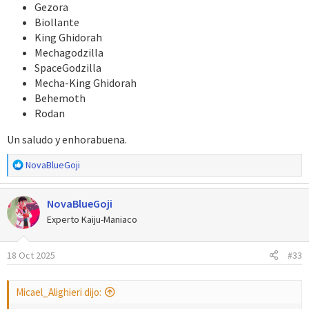
Gezora
Biollante
King Ghidorah
Mechagodzilla
SpaceGodzilla
Mecha-King Ghidorah
Behemoth
Rodan
Un saludo y enhorabuena.
R
NovaBlueGoji
e
a
NovaBlueGoji
c
c
Experto Kaiju-Maniaco
i
o
18 Oct 2025
#33
n
e
s
Micael_Alighieri dijo:
: