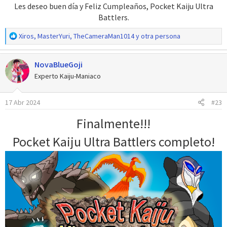
Les deseo buen día y Feliz Cumpleaños, Pocket Kaiju Ultra
Battlers.​
R
Xiros
,
MasterYuri
,
TheCameraMan1014
y otra persona
e
a
NovaBlueGoji
c
c
Experto Kaiju-Maniaco
i
o
17 Abr 2024
#23
n
e
Finalmente!!!
s
:
Pocket Kaiju Ultra Battlers completo!