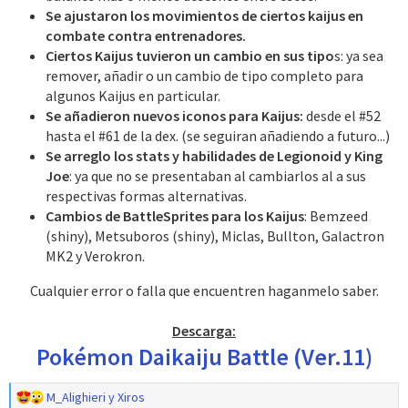
Se ajustaron los movimientos de ciertos kaijus en
combate contra entrenadores.
Ciertos Kaijus tuvieron un cambio en sus tipo
s: ya sea
remover, añadir o un cambio de tipo completo para
algunos Kaijus en particular.​
Se añadieron nuevos iconos para Kaijus:
desde el #52
hasta el #61 de la dex. (se seguiran añadiendo a futuro...)​
Se arreglo los stats y habilidades de Legionoid y King
Joe
: ya que no se presentaban al cambiarlos al a sus
respectivas formas alternativas.​
Cambios de BattleSprites para los Kaijus
: Bemzeed
(shiny), Metsuboros (shiny), Miclas, Bullton, Galactron
MK2 y Verokron.​
Cualquier error o falla que encuentren haganmelo saber.
Descarga:
Pokémon Daikaiju Battle (Ver.11)
R
M_Alighieri
y
Xiros