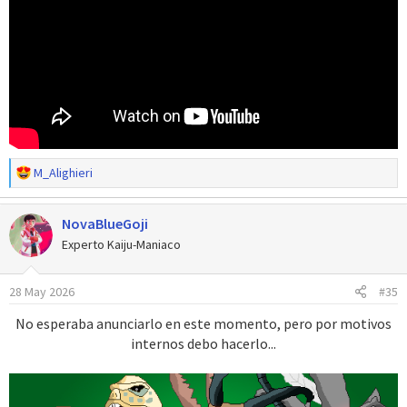
R
M_Alighieri
e
a
NovaBlueGoji
c
c
Experto Kaiju-Maniaco
i
o
28 May 2026
#35
n
e
No esperaba anunciarlo en este momento, pero por motivos
s
internos debo hacerlo...
: