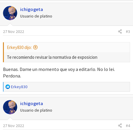
ichigogeta
Usuario de platino
27 Nov 2022
#3
Erkey830 dijo:
Te recomiendo revisar la normativa de exposicion
Buenas. Dame un momento que voy a editarlo. No lo lei.
Perdona.
R
Erkey830
e
a
ichigogeta
c
c
Usuario de platino
i
o
27 Nov 2022
#4
n
e