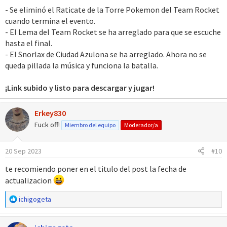
- Se eliminó el Raticate de la Torre Pokemon del Team Rocket
cuando termina el evento.
- El Lema del Team Rocket se ha arreglado para que se escuche
hasta el final.
- El Snorlax de Ciudad Azulona se ha arreglado. Ahora no se
queda pillada la música y funciona la batalla.
¡Link subido y listo para descargar y jugar!
Erkey830
Fuck off!
Miembro del equipo
Moderador/a
20 Sep 2023
#10
te recomiendo poner en el titulo del post la fecha de
actualizacion
R
ichigogeta
e
a