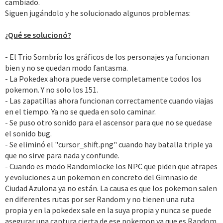
cambiado.
:
Siguen jugándolo y he solucionado algunos problemas:
¿Qué se solucionó?
- El Trio Sombrío los gráficos de los personajes ya funcionan
bien y no se quedan modo fantasma.
- La Pokedex ahora puede verse completamente todos los
pokemon. Y no solo los 151.
- Las zapatillas ahora funcionan correctamente cuando viajas
en el tiempo. Ya no se queda en solo caminar.
- Se puso otro sonido para el ascensor para que no se quedase
el sonido bug.
- Se eliminó el "cursor_shift.png" cuando hay batalla triple ya
que no sirve para nada y confunde.
- Cuando es modo Randomlocke los NPC que piden que atrapes
y evoluciones a un pokemon en concreto del Gimnasio de
Ciudad Azulona ya no están. La causa es que los pokemon salen
en diferentes rutas por ser Random y no tienen una ruta
propia y en la pokedex sale en la suya propia y nunca se puede
asegurar una captura cierta de ese pokemon ya que es Random.