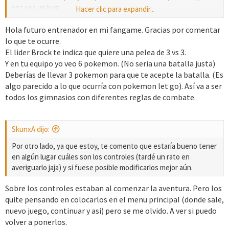
vez sea un bug.
Hacer clic para expandir...
Por las dudas te aclaro: es una partida randomlocke en fácil con
Hola futuro entrenador en mi fangame. Gracias por comentar
todo aleatorio excepto items.
lo que te ocurre.
El lider Brock te indica que quiere una pelea de 3 vs 3.
Y en tu equipo yo veo 6 pokemon. (No seria una batalla justa)
Deberías de llevar 3 pokemon para que te acepte la batalla. (Es
algo parecido a lo que ocurría con pokemon let go). Así va a ser
todos los gimnasios con diferentes reglas de combate.
SkunxA dijo:
Por otro lado, ya que estoy, te comento que estaría bueno tener
en algún lugar cuáles son los controles (tardé un rato en
averiguarlo jaja) y si fuese posible modificarlos mejor aún.
Sobre los controles estaban al comenzar la aventura. Pero los
quite pensando en colocarlos en el menu principal (donde sale,
nuevo juego, continuar y asi) pero se me olvido. A ver si puedo
volver a ponerlos.