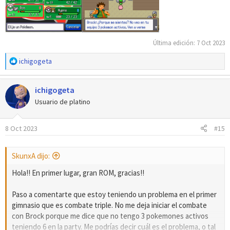
Última edición:
7 Oct 2023
R
ichigogeta
e
a
ichigogeta
c
c
Usuario de platino
i
o
8 Oct 2023
#15
n
e
s
SkunxA dijo:
:
Hola!! En primer lugar, gran ROM, gracias!!
Paso a comentarte que estoy teniendo un problema en el primer
gimnasio que es combate triple. No me deja iniciar el combate
con Brock porque me dice que no tengo 3 pokemones activos
teniendo 6 en la party. Me podrías decir cuál es el problema, o tal