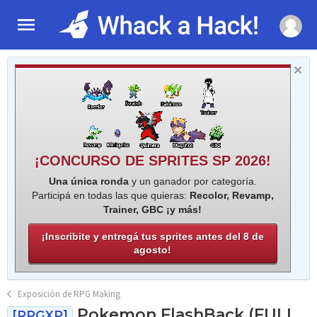
¡CONCURSO DE SPRITES SP 2026!
Una única ronda
y un ganador por categoría.
Participá en todas las que quieras:
Recolor, Revamp,
Trainer, GBC ¡y más!
¡Inscribite y entregá tus sprites antes del 8 de
agosto!
Exposición de RPG Making
Pokemon FlashBack (FULL
[RPGXP]