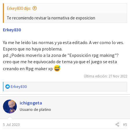
s
Erkey830 dijo:
:
Te recomiendo revisar la normativa de exposicion
Erkey830
Ya me he leido las normas y ya esta editado. A ver como lo ves.
Espero que no haya problema.
pd: ¿Podeis moverlo a la zona de "Exposición rpg making"?
creo que me he equivocado de tema ya que el juego se esta
creando en Rpg maker xp
Última edición:
27 Nov 2022
R
Erkey830
e
a
ichigogeta
c
c
Usuario de platino
i
o
5 Jul 2023
#5
n