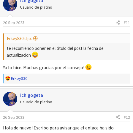
ichigogeta
c
c
Usuario de platino
i
o
20 Sep 2023
#11
n
e
s
Erkey830 dijo:
:
te recomiendo poner en el titulo del post la fecha de
actualizacion
Ya lo hice. Muchas gracias por el consejo!
R
Erkey830
e
a
ichigogeta
c
c
Usuario de platino
i
o
26 Sep 2023
#12
n
e
Hola de nuevo! Escribo para avisar que el enlace ha sido
s