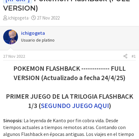
VERSION)
A
F
ichigogeta
27 Nov 2022
u
e
t
c
ichigogeta
o
h
Usuario de platino
r
a
d
27 Nov 2022
#1
e
i
POKEMON FLASHBACK ------------- FULL
n
VERSION (Actualizado a fecha 24/4/25)
i
c
i
PRIMER JUEGO DE LA TRILOGIA FLASHBACK
o
1/3 (
SEGUNDO JUEGO AQUI
)
Sinopsis:
La leyenda de Kanto por fin cobra vida. Desde
tiempos actuales a tiempos remotos atras. Contando con
algunos Flashback en épocas antiguas. Los viajes en el tiempo