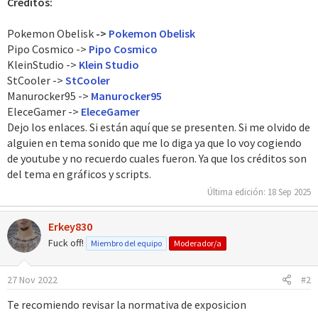
Créditos:
Pokemon Obelisk
->
Pokemon Obelisk
Pipo Cosmico ->
Pipo Cosmico
KleinStudio ->
Klein Studio
StCooler ->
StCooler
Manurocker95 ->
Manurocker95
EleceGamer ->
EleceGamer
Dejo los enlaces. Si están aquí que se presenten. Si me olvido de
alguien en tema sonido que me lo diga ya que lo voy cogiendo
de youtube y no recuerdo cuales fueron. Ya que los créditos son
del tema en gráficos y scripts.
Última edición:
18 Sep 2025
Erkey830
Fuck off!
Miembro del equipo
Moderador/a
27 Nov 2022
#2
Te recomiendo revisar la normativa de exposicion