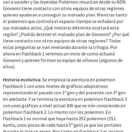
van a suceder y las leyendas Pokémon resucitan desde su ADN.
Giovanni tiene contacto con otros equipos de otras regiones
quienes ayudaran a conseguir su malvado plan. Mientras tanto
el pokemon que controla el espacio-tiempo se enfadará por
sus malvados actos. ¿Qué misterio diferente ocultará esta
región? ¿Podrás detener el malvado plan de Giovanni? ¿Por qué
tiene contacto con otros equipos de otras regiones? Todas
estas preguntas se iran revelando durante la trilogia. Por
ahora en flashback 1 veremos un inicio de como actuará
Giovanni y quienes forman su equipo de villanos (algunos de
ellos).
Historia evolutiva:
Se empieza la aventura en pokemon
flashback 1 con unos niveles de gráficos adaptativos
representando el pasado con 1º gen y del presente con 3º gen
en adelante. Y se termina la aventura en pokemon flashback 3
con unos gráficos a nivel actual BW que se irán conociendo en
pokemon flashback 2. Lo mismo con los pokemon. En
flashback 1 es normal que haya hasta 252 pokemon (151
kanto, unos pocos de cada hasta 5º gen) ya que los portales
durante el lore se abren. Por tanto en flashback 2 es normal