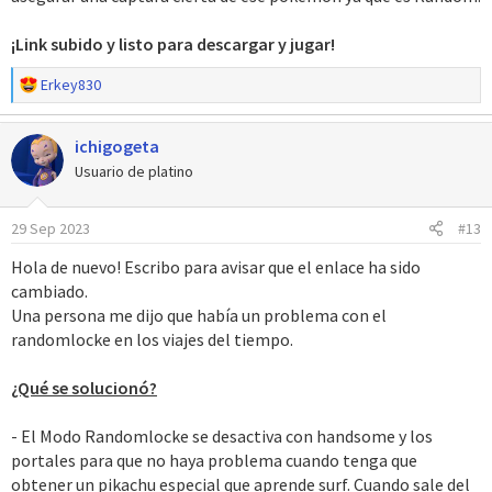
¡Link subido y listo para descargar y jugar!
R
Erkey830
e
a
ichigogeta
c
c
Usuario de platino
i
o
29 Sep 2023
#13
n
e
Hola de nuevo! Escribo para avisar que el enlace ha sido
s
cambiado.
:
Una persona me dijo que había un problema con el
randomlocke en los viajes del tiempo.
¿Qué se solucionó?
- El Modo Randomlocke se desactiva con handsome y los
portales para que no haya problema cuando tenga que
obtener un pikachu especial que aprende surf. Cuando sale del