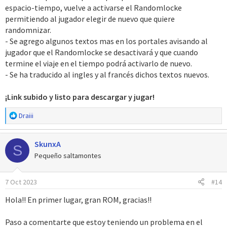
espacio-tiempo, vuelve a activarse el Randomlocke
permitiendo al jugador elegir de nuevo que quiere
randomnizar.
- Se agrego algunos textos mas en los portales avisando al
jugador que el Randomlocke se desactivará y que cuando
termine el viaje en el tiempo podrá activarlo de nuevo.
- Se ha traducido al ingles y al francés dichos textos nuevos.
¡Link subido y listo para descargar y jugar!
R
Draiii
e
a
SkunxA
c
S
c
Pequeño saltamontes
i
o
7 Oct 2023
#14
n
e
Hola!! En primer lugar, gran ROM, gracias!!
s
:
Paso a comentarte que estoy teniendo un problema en el