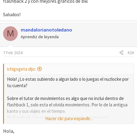
flashback 2 y con mejores graficos de bw.
Saludos!
mandalorianotoledano
M
Aprendiz de leyenda
7 Feb 2024
#26
ichigogeta dijo:
Hola! ¿Lo estas subiendo a algun lado o lo juegas el nuzlocke por
tu cuenta?
Sobre el tutor de movimientos es algo que no inclui dentro de
flashback 1, solo esta el olvida movimientos. Por lo de la antigua
kanto y sus viajes en el tiempo.
En flashback 2 si que estara ese tutor de movimientos.
Hacer clic para expandir...
O lo que mejor: todo lo que no hay en flashback 1, lo tendrá el
flashback 2 y con mejores graficos de bw.
Hola,