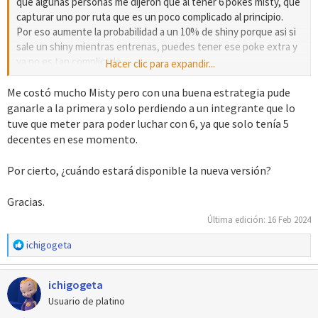
que algunas personas me dijeron que al tener 6 pokes misty, que
capturar uno por ruta que es un poco complicado al principio.
Por eso aumente la probabilidad a un 10% de shiny porque asi si
sale un shiny mientras entrenas, puedes tener ese poke extra y
ya no es tan complicado.
Hacer clic para expandir...
Bueno, animo con ese nuzlocke!
Me costó mucho Misty pero con una buena estrategia pude
ganarle a la primera y solo perdiendo a un integrante que lo
tuve que meter para poder luchar con 6, ya que solo tenía 5
decentes en ese momento.
Por cierto, ¿cuándo estará disponible la nueva versión?
Gracias.
Última edición:
16 Feb 2024
R
ichigogeta
e
a
ichigogeta
c
c
Usuario de platino
i