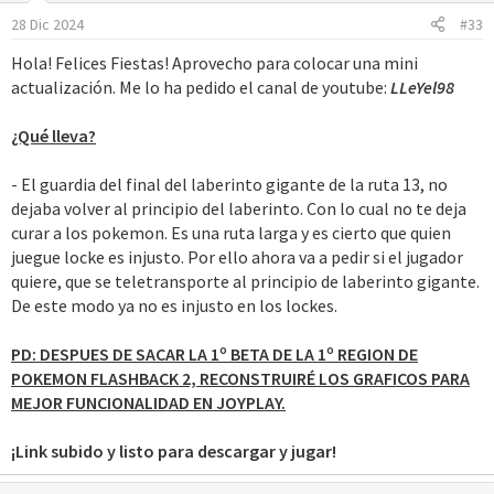
oportunidades, tanto para el club como para él. Si buscas
información confiable sobre deportes y apuestas mientras
28 Dic 2024
#33
sigues estos rumores,
1win
es una opción excelente para estar
Hola! Felices Fiestas! Aprovecho para colocar una mini
al tanto de todo. Sería interesante ver cómo se desarrolla esta
actualización. Me lo ha pedido el canal de youtube:
LLeYel98
historia en el mundo del fútbol.
¿Qué lleva?
- El guardia del final del laberinto gigante de la ruta 13, no
dejaba volver al principio del laberinto. Con lo cual no te deja
curar a los pokemon. Es una ruta larga y es cierto que quien
juegue locke es injusto. Por ello ahora va a pedir si el jugador
quiere, que se teletransporte al principio de laberinto gigante.
De este modo ya no es injusto en los lockes.
PD: DESPUES DE SACAR LA 1º BETA DE LA 1º REGION DE
POKEMON FLASHBACK 2, RECONSTRUIRÉ LOS GRAFICOS PARA
MEJOR FUNCIONALIDAD EN JOYPLAY.
¡Link subido y listo para descargar y jugar!