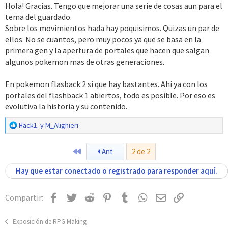
Hola! Gracias. Tengo que mejorar una serie de cosas aun para el
representando el pasado con 1º gen y del presente con 3º gen en
adelante. Y se termina la aventura en pokemon flashback 3 con
tema del guardado.
unos gráficos a nivel actual BW que se irán conociendo en
Sobre los movimientos hada hay poquisimos. Quizas un par de
pokemon flashback 2. Lo mismo con los pokemon. En flashback 1
ellos. No se cuantos, pero muy pocos ya que se basa en la
es normal que haya hasta 252 pokemon (151 kanto, unos pocos
primera gen y la apertura de portales que hacen que salgan
de cada hasta 5º gen) ya que los portales durante el lore se
algunos pokemon mas de otras generaciones.
abren. Por tanto en flashback 2 es normal que haya hasta pokes
de 9º gen. Con muchas cosas actuales.
En pokemon flasback 2 si que hay bastantes. Ahi ya con los
portales del flashback 1 abiertos, todo es posible. Por eso es
Características:
La Región es una Kanto mejorada. Cuenta con:
evolutiva la historia y su contenido.
- Zonas nuevas.
R
Hack1.
y
M_Alighieri
- Gimnasios reformados.
e
- Nueva curvatura de nivel.
a
Primero
Ant
2 de 2
c
- Diferentes climas en ciertas rutas.
c
- Cinemáticas de video del anime.
Hay que estar conectado o registrado para responder aquí.
i
o
¿Cuantos modos de juego tiene?
n
Facebook
Twitter
Reddit
Pinterest
Tumblr
WhatsApp
Email
Enlace
Compartir:
e
- Facil
s
- Normal
:
Exposición de RPG Making