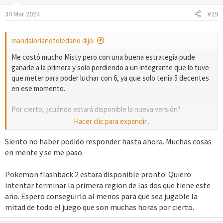
o
30 Mar 2024
#29
n
e
s
mandalorianotoledano dijo:
:
Me costó mucho Misty pero con una buena estrategia pude
ganarle a la primera y solo perdiendo a un integrante que lo tuve
que meter para poder luchar con 6, ya que solo tenía 5 decentes
en ese momento.
Por cierto, ¿cuándo estará disponible la nueva versión?
Hacer clic para expandir...
Gracias.
Siento no haber podido responder hasta ahora. Muchas cosas
en mente y se me paso.
Pokemon flashback 2 estara disponible pronto. Quiero
intentar terminar la primera region de las dos que tiene este
año. Espero conseguirlo al menos para que sea jugable la
mitad de todo el juego que son muchas horas por cierto.