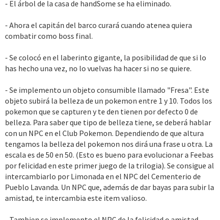
- El árbol de la casa de handSome se ha eliminado.
- Ahora el capitán del barco curará cuando atenea quiera
combatir como boss final.
- Se colocó en el laberinto gigante, la posibilidad de que si lo
has hecho una vez, no lo vuelvas ha hacer si no se quiere.
- Se implemento un objeto consumible llamado "Fresa". Este
objeto subirá la belleza de un pokemon entre 1 y 10. Todos los
pokemon que se capturen y te den tienen por defecto 0 de
belleza. Para saber que tipo de belleza tiene, se deberá hablar
con un NPC en el Club Pokemon. Dependiendo de que altura
tengamos la belleza del pokemon nos dirá una frase u otra. La
escala es de 50 en 50. (Esto es bueno para evolucionar a Feebas
por felicidad en este primer juego de la trilogia). Se consigue al
intercambiarlo por Limonada en el NPC del Cementerio de
Pueblo Lavanda. Un NPC que, además de dar bayas para subir la
amistad, te intercambia este item valioso.
- Tambien se implemento el NPC de la felicidad o amistad.