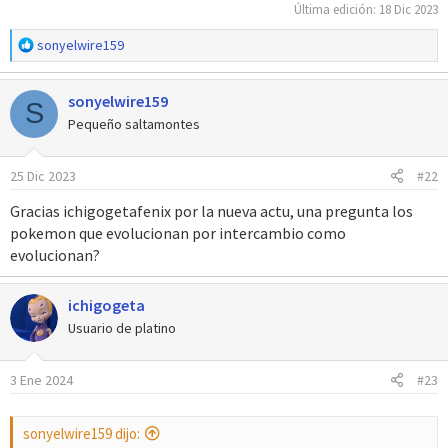
Última edición:
18 Dic 2023
R
sonyelwire159
e
a
sonyelwire159
c
S
c
Pequeño saltamontes
i
o
25 Dic 2023
#22
n
e
Gracias ichigogetafenix por la nueva actu, una pregunta los
s
pokemon que evolucionan por intercambio como
:
evolucionan?
ichigogeta
Usuario de platino
3 Ene 2024
#23
sonyelwire159 dijo: