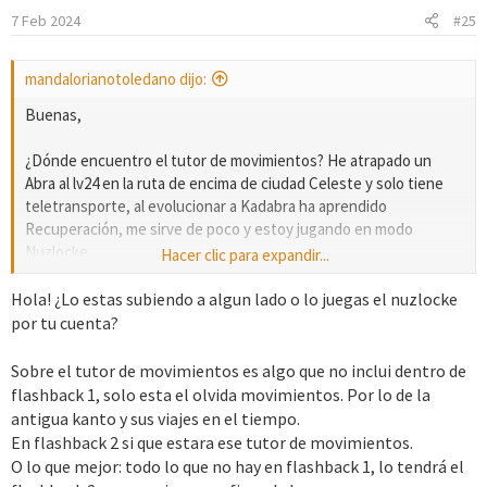
7 Feb 2024
#25
mandalorianotoledano dijo:
Buenas,
¿Dónde encuentro el tutor de movimientos? He atrapado un
Abra al lv24 en la ruta de encima de ciudad Celeste y solo tiene
teletransporte, al evolucionar a Kadabra ha aprendido
Recuperación, me sirve de poco y estoy jugando en modo
Nuzlocke.
Hacer clic para expandir...
Gracias.
Hola! ¿Lo estas subiendo a algun lado o lo juegas el nuzlocke
por tu cuenta?
Sobre el tutor de movimientos es algo que no inclui dentro de
flashback 1, solo esta el olvida movimientos. Por lo de la
antigua kanto y sus viajes en el tiempo.
En flashback 2 si que estara ese tutor de movimientos.
O lo que mejor: todo lo que no hay en flashback 1, lo tendrá el