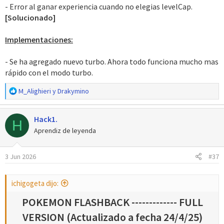
- Error al ganar experiencia cuando no elegias levelCap.
[Solucionado]
Implementaciones:
- Se ha agregado nuevo turbo. Ahora todo funciona mucho mas
rápido con el modo turbo.
R
M_Alighieri
y
Drakymino
e
a
Hack1.
c
H
c
Aprendiz de leyenda
i
o
3 Jun 2026
#37
n
e
s
ichigogeta dijo:
:
POKEMON FLASHBACK ------------- FULL
VERSION (Actualizado a fecha 24/4/25)