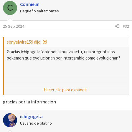
Connielin
c
C
c
Pequeño saltamontes
i
o
25 Sep 2024
#32
n
e
s
sonyelwire159 dijo:
:
Gracias ichigogetafenix por la nueva actu, una pregunta los
pokemon que evolucionan por intercambio como evolucionan?
Hacer clic para expandir...
La noticia de que Cristiano Ronaldo podría abandonar el Real
gracias por la información
Madrid ha generado muchas conversaciones interesantes. Sin
duda, su impacto en el equipo ha sido inmenso, y verlo partir
ichigogeta
sería un cambio significativo para los fanáticos. Aunque es triste
Usuario de platino
pensar en su salida, también abre la puerta a nuevas