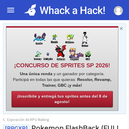
¡CONCURSO DE SPRITES SP 2026!
Una única ronda
y un ganador por categoría.
Participá en todas las que quieras:
Recolor, Revamp,
Trainer, GBC ¡y más!
¡Inscribite y entregá tus sprites antes del 8 de
agosto!
Exposición de RPG Making
Pokemon FlashBack (FULL
[RPGXP]