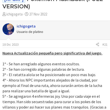
VERSION)
A
F
ichigogeta
27 Nov 2022
u
e
t
c
ichigogeta
o
h
Usuario de platino
r
a
d
18 Dic 2023
#21
e
i
Nueva Actualización pequeña pero significativa del juego.
n
i
1º - Se han arreglado algunos eventos ocultos.
c
2º - Se han corregido algunas palabras de lectura.
i
3º - El ratatta alola se ha posicionado un poco mas bajo.
o
4º - Ahora los NPC importantes alejados de la ciudad, por
ejemplo al final de una ruta, ahora curarán antes de la lucha
para realizar una batalla de igual a igual.
5º - Se agregaron 4 enfermeras joy. Una por cada viaje en el
tiempo. Han sido secuestradas para curar a los pokes de los
villanos y poder asi hacer sus planes mas tranquilos. (Gracias a