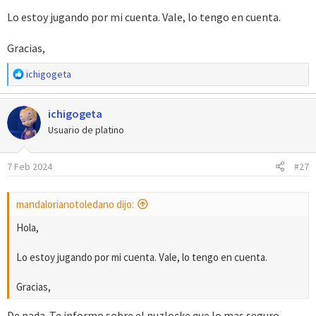
Saludos!
Lo estoy jugando por mi cuenta. Vale, lo tengo en cuenta.
Gracias,
R
ichigogeta
e
a
ichigogeta
c
c
Usuario de platino
i
o
7 Feb 2024
#27
n
e
s
mandalorianotoledano dijo:
:
Hola,
Lo estoy jugando por mi cuenta. Vale, lo tengo en cuenta.
Gracias,
De nada. Te informo sobre el nuzlocke que lo mas seguro