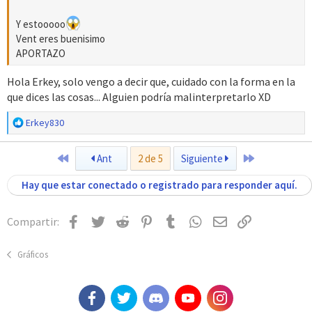
Y estooooo
Vent eres buenisimo
APORTAZO
Hola Erkey, solo vengo a decir que, cuidado con la forma en la
que dices las cosas... Alguien podría malinterpretarlo XD
R
Erkey830
e
a
Primero
Último
Ant
2 de 5
Siguiente
c
c
Hay que estar conectado o registrado para responder aquí.
i
o
n
Facebook
Twitter
Reddit
Pinterest
Tumblr
WhatsApp
Email
Enlace
Compartir:
e
s
:
Gráficos