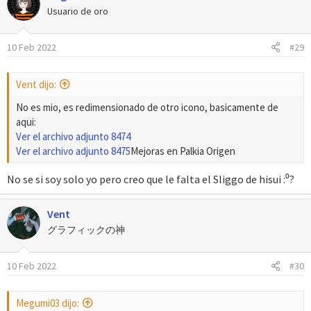
Usuario de oro
10 Feb 2022
#29
Vent dijo:
No es mio, es redimensionado de otro icono, basicamente de
aqui:
Ver el archivo adjunto 8474
Ver el archivo adjunto 8475
Mejoras en Palkia Origen
No se si soy solo yo pero creo que le falta el Sliggo de hisui :⁰?
Vent
グラフィックの神
10 Feb 2022
#30
Megumi03 dijo: