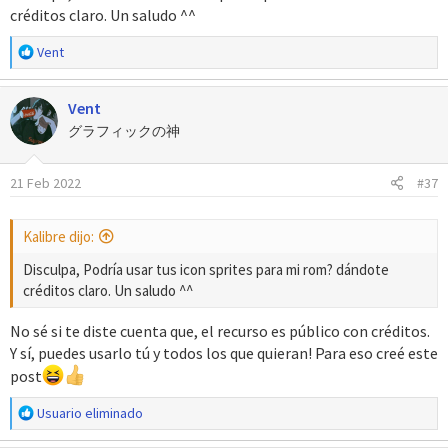
créditos claro. Un saludo ^^
:
R
Vent
e
a
Vent
c
c
グラフィックの神
i
o
21 Feb 2022
#37
n
e
s
Kalibre dijo:
:
Disculpa, Podría usar tus icon sprites para mi rom? dándote
créditos claro. Un saludo ^^
No sé si te diste cuenta que, el recurso es público con créditos.
Y sí, puedes usarlo tú y todos los que quieran! Para eso creé este
post
R
Usuario eliminado
e