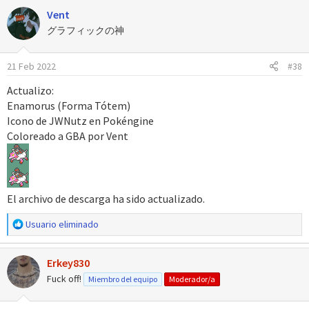
a
Vent
c
c
グラフィックの神
i
o
21 Feb 2022
#38
n
e
Actualizo:
s
Enamorus (Forma Tótem)
:
Icono de JWNutz en Pokéngine
Coloreado a GBA por Vent
El archivo de descarga ha sido actualizado.
R
Usuario eliminado
e
a
Erkey830
c
c
Fuck off!
Miembro del equipo
Moderador/a
i
o