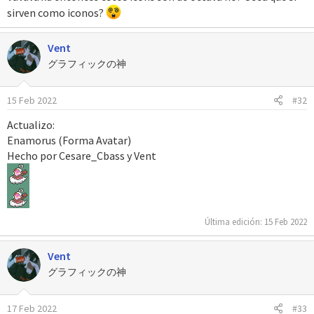
sirven como iconos?
Vent
グラフィックの神
15 Feb 2022
#32
Actualizo:
Enamorus (Forma Avatar)
Hecho por Cesare_Cbass y Vent
Última edición:
15 Feb 2022
Vent
グラフィックの神
17 Feb 2022
#33