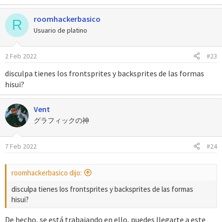
a
roomhackerbasico
c
R
c
Usuario de platino
i
o
2 Feb 2022
#23
n
e
disculpa tienes los frontsprites y backsprites de las formas
s
hisui?
:
Vent
グラフィックの神
7 Feb 2022
#24
roomhackerbasico dijo:
disculpa tienes los frontsprites y backsprites de las formas
hisui?
De hecho, se está trabajando en ello, puedes llegarte a este