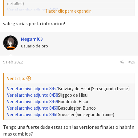
detalles)
Ver el archivo adjunto 8426
Hacer clic para expandir...
Arcanine de Hisui (hecho por mi, faltan detalles)
Ver el archivo adjunto 8427
vale gracias por la inforacion!
Megumi03
De hecho, se está trabajando en ello, puedes llegarte a este
Usuario de oro
post e informarte:
Graphics: DS-style Gen VII and Beyond Pokémon Sprite Repository in 64x64
9 Feb 2022
#26
See the discussion at PokéCommunity!
www.pokecommunity.com
Vent dijo:
Ver el archivo adjunto 8457
Braviary de Hisui (Sin segundo frame)
Ver el archivo adjunto 8458
Sliggoo de Hisui
Ver el archivo adjunto 8459
Goodra de Hisui
Ver el archivo adjunto 8460
Basculegion Blanco
Ver el archivo adjunto 8461
Sneasler (Sin segundo frame)
Tengo una fuerte duda estas son las versiones finales o habrán
mas cambios?