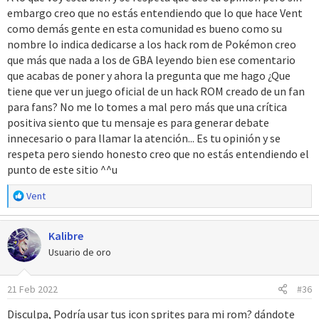
pero de lo que me espero para un videojuego, suspende con un
embargo creo que no estás entendiendo que lo que hace Vent
4, es insuficiente. La experiencia no me sacia del todo para el
como demás gente en esta comunidad es bueno como su
precio que tiene. Lo mismo que la PS4. Ese juego en la vitrina no
nombre lo indica dedicarse a los hack rom de Pokémon creo
vale esos 60-70 pavos que cuesta...
que más que nada a los de GBA leyendo bien ese comentario
que acabas de poner y ahora la pregunta que me hago ¿Que
Quería expresarme a la par que motivar un poco con una crítica
tiene que ver un juego oficial de un hack ROM creado de un fan
positiva...
para fans? No me lo tomes a mal pero más que una crítica
positiva siento que tu mensaje es para generar debate
Ánimo y a seguir amando el hobby!
innecesario o para llamar la atención... Es tu opinión y se
respeta pero siendo honesto creo que no estás entendiendo el
punto de este sitio ^^u
R
Vent
e
a
Kalibre
c
c
Usuario de oro
i
o
21 Feb 2022
#36
n
e
Disculpa, Podría usar tus icon sprites para mi rom? dándote
s