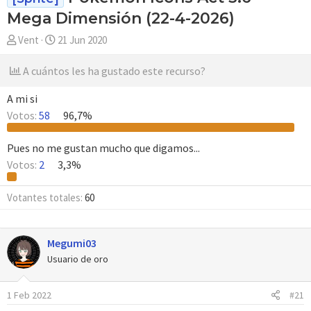
Mega Dimensión (22-4-2026)
A
F
Vent
21 Jun 2020
u
e
t
c
A cuántos les ha gustado este recurso?
o
h
r
a
A mi si
d
Votos:
58
96,7%
e
i
Pues no me gustan mucho que digamos...
n
Votos:
2
3,3%
i
c
Votantes totales
60
i
o
Megumi03
Usuario de oro
1 Feb 2022
#21