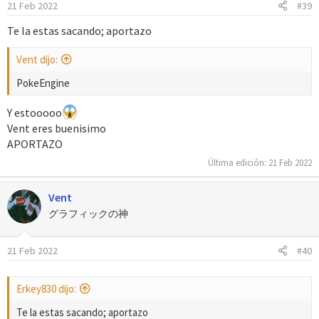
21 Feb 2022
#39
n
e
Te la estas sacando; aportazo
s
:
Vent dijo:
PokeEngine
Y estooooo
Vent eres buenisimo
APORTAZO
Última edición:
21 Feb 2022
Vent
グラフィックの神
21 Feb 2022
#40
Erkey830 dijo:
Te la estas sacando; aportazo