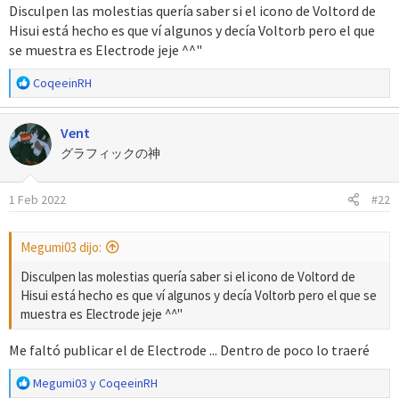
Disculpen las molestias quería saber si el icono de Voltord de
Hisui está hecho es que ví algunos y decía Voltorb pero el que
se muestra es Electrode jeje ^^"
R
CoqeeinRH
e
a
Vent
c
c
グラフィックの神
i
o
1 Feb 2022
#22
n
e
s
Megumi03 dijo:
:
Disculpen las molestias quería saber si el icono de Voltord de
Hisui está hecho es que ví algunos y decía Voltorb pero el que se
muestra es Electrode jeje ^^"
Me faltó publicar el de Electrode ... Dentro de poco lo traeré
R
Megumi03
y
CoqeeinRH
e