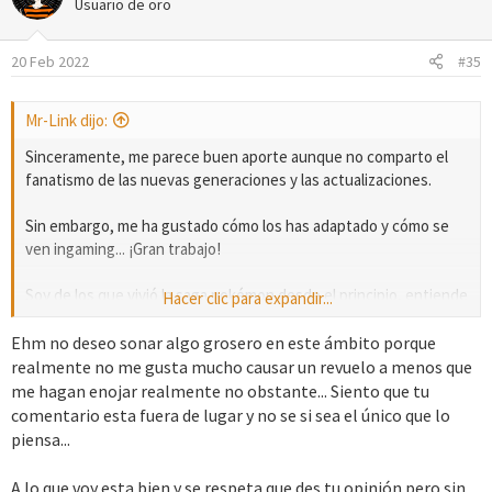
c
Usuario de oro
i
o
20 Feb 2022
#35
n
e
s
Mr-Link dijo:
:
Sinceramente, me parece buen aporte aunque no comparto el
fanatismo de las nuevas generaciones y las actualizaciones.
Sin embargo, me ha gustado cómo los has adaptado y cómo se
ven ingaming... ¡Gran trabajo!
Soy de los que vivió la saga pokémon desde el principio, entiende
Hacer clic para expandir...
que me parezcan juegos incompletos con la mitad de duración y
horas de juego que ORO PLATA Y CRISTAL.
Ehm no deseo sonar algo grosero en este ámbito porque
realmente no me gusta mucho causar un revuelo a menos que
Comprende que para mí 8 medallas y un recinto de combate es
me hagan enojar realmente no obstante... Siento que tu
una mierda, no me satisface y como no creen un juego que tenga
comentario esta fuera de lugar y no se si sea el único que lo
ganas y duración... pues difícilmente me enganchan a jugar.
piensa...
Jugué las nuevas, aunque te digo, me gustan hasta cierto punto,
A lo que voy esta bien y se respeta que des tu opinión pero sin