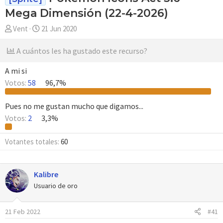
Mega Dimensión (22-4-2026)
A
F
Vent
21 Jun 2020
u
e
t
c
A cuántos les ha gustado este recurso?
o
h
r
a
A mi si
d
Votos:
58
96,7%
e
i
Pues no me gustan mucho que digamos...
n
Votos:
2
3,3%
i
c
Votantes totales
60
i
o
Kalibre
Usuario de oro
21 Feb 2022
#41