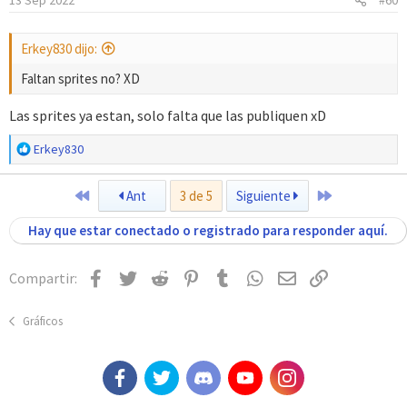
13 Sep 2022
#60
Erkey830 dijo:
Faltan sprites no? XD
Las sprites ya estan, solo falta que las publiquen xD
R
Erkey830
e
a
Primero
Último
Ant
3 de 5
Siguiente
c
c
Hay que estar conectado o registrado para responder aquí.
i
o
n
Facebook
Twitter
Reddit
Pinterest
Tumblr
WhatsApp
Email
Enlace
Compartir:
e
s
:
Gráficos