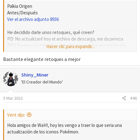
Palkia Origen
Antes/Después
Ver el archivo adjunto 8936
He decidido darle unos retoques, qué creen?
PD: No actualizaré hoy el archivo de descarga, me da pereza
PD2: Siempre pueden descargar la imagen y hacer copia/pega
Hacer clic para expandir...
(total, no le he hecho su segundo frame)
Bastante elegante retoques a mejor
Shiny_Miner
'El Creador del Mundo'
5 Mar 2022
#46
Vent dijo:
Hola amigos de WaH!, hoy les vengo a traer lo que seria una
actualización de los iconos Pokémon.