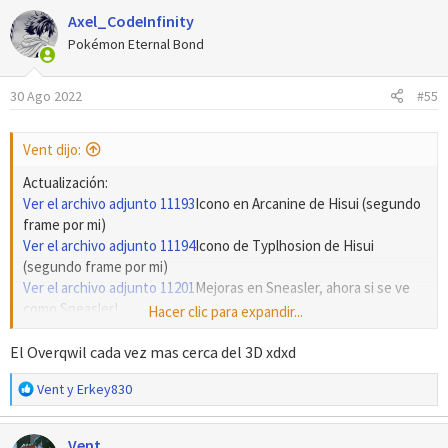
Axel_CodeInfinity
Pokémon Eternal Bond
30 Ago 2022
#55
Vent dijo:
Actualización:
Ver el archivo adjunto 11193
Icono en Arcanine de Hisui (segundo
frame por mi)
Ver el archivo adjunto 11194
Icono de Typlhosion de Hisui
(segundo frame por mi)
Ver el archivo adjunto 11201
Mejoras en Sneasler, ahora si se ve
como Sneasler!
Hacer clic para expandir...
Ver el archivo adjunto 11202
Icono de Overqwil (segundo frame
por mi)
El Overqwil cada vez mas cerca del 3D xdxd
R
Vent
y
Erkey830
e
a
Vent
c