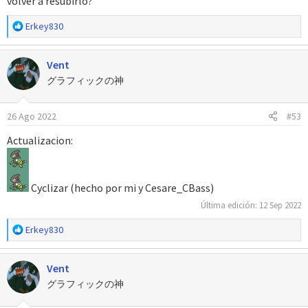
volver a resubirlo?
R
Erkey830
e
a
Vent
c
c
グラフィックの神
i
o
26 Ago 2022
#53
n
e
Actualizacion:
s
:
Cyclizar (hecho por mi y Cesare_CBass)
Última edición:
12 Sep 2022
R
Erkey830
e
a
Vent
c
c
グラフィックの神
i
o