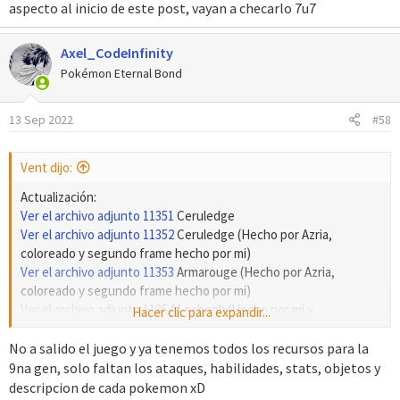
aspecto al inicio de este post, vayan a checarlo 7u7
:
Axel_CodeInfinity
Pokémon Eternal Bond
13 Sep 2022
#58
Vent dijo:
Actualización:
Ver el archivo adjunto 11351
Ceruledge
Ver el archivo adjunto 11352
Ceruledge (Hecho por Azria,
coloreado y segundo frame hecho por mi)
Ver el archivo adjunto 11353
Armarouge (Hecho por Azria,
coloreado y segundo frame hecho por mi)
Ver el archivo adjunto 11354
Lechonk (Hecho por mi y
Hacer clic para expandir...
Cesare_Cbass)
Ver el archivo adjunto 11382
Mejoras en Dialga Origen
No a salido el juego y ya tenemos todos los recursos para la
Ver el archivo adjunto 11383
Mejoras en Palkia Origen
9na gen, solo faltan los ataques, habilidades, stats, objetos y
Ver el archivo adjunto 11384
Klawf (Hecho por Azria, coloreado y
descripcion de cada pokemon xD