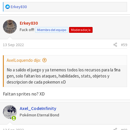
segundo frame hecho por mi)
R
Erkey830
e
a
Erkey830
c
c
Fuck off!
Miembro del equipo
Moderador/a
i
o
13 Sep 2022
#59
n
e
s
AxelLoquendo dijo:
:
No a salido el juego y ya tenemos todos los recursos para la 9na
gen, solo faltan los ataques, habilidades, stats, objetos y
descripcion de cada pokemon xD
Faltan sprites no? XD
Axel_CodeInfinity
Pokémon Eternal Bond