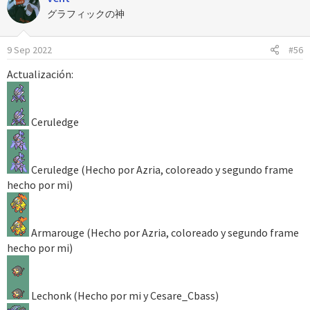
c
グラフィックの神
i
o
9 Sep 2022
#56
n
e
Actualización:
s
:
Ceruledge
Ceruledge (Hecho por Azria, coloreado y segundo frame
hecho por mi)
Armarouge (Hecho por Azria, coloreado y segundo frame
hecho por mi)
Lechonk (Hecho por mi y Cesare_Cbass)