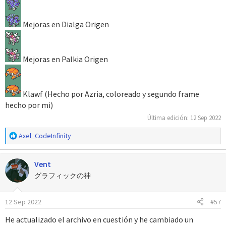
Mejoras en Dialga Origen
Mejoras en Palkia Origen
Klawf (Hecho por Azria, coloreado y segundo frame
hecho por mi)
Última edición:
12 Sep 2022
R
Axel_CodeInfinity
e
a
Vent
c
c
グラフィックの神
i
o
12 Sep 2022
#57
n
e
He actualizado el archivo en cuestión y he cambiado un
s