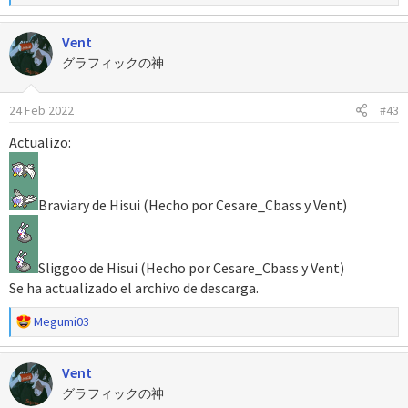
e
a
Vent
c
c
グラフィックの神
i
o
24 Feb 2022
#43
n
e
Actualizo:
s
:
Braviary de Hisui (Hecho por Cesare_Cbass y Vent)
Sliggoo de Hisui (Hecho por Cesare_Cbass y Vent)
Se ha actualizado el archivo de descarga.
R
Megumi03
e
a
Vent
c
c
グラフィックの神
i