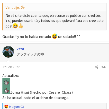
Vent dijo:
No sé si te diste cuenta que, el recurso es público con créditos.
Y sí, puedes usarlo tú y todos los que quieran! Para eso creé este
post
Gracias!! y no lo había notado
un saludo!! ^^
Vent
グラフィックの神
22 Feb 2022
#42
Actualizo:
Zorua Hisui (hecho por Cesare_Cbass)
Se ha actualizado el archivo de descarga.
R
Megumi03