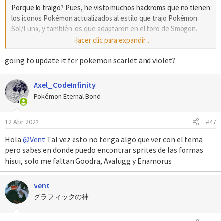
Porque lo traigo? Pues, he visto muchos hackroms que no tienen
los iconos Pokémon actualizados al estilo que trajo Pokémon
Sol/Luna, y también los que adaptaron en el foro de Smogon.
Hacer clic para expandir...
Actualización de 2022:
Los cambios están en el archivo de texto.
going to update it for pokemon scarlet and violet?
Capturas de como se ven in-game.
Axel_CodeInfinity
Ver el archivo adjunto 8279
Pokémon Eternal Bond
Ver el archivo adjunto 8280
Ver el archivo adjunto 8281
Ver el archivo adjunto 8282
12 Abr 2022
#47
Ver el archivo adjunto 8753
Hola
@Vent
Tal vez esto no tenga algo que ver con el tema
Los iconos son a partir de la 1ra hasta la 8va Generación.
pero sabes en donde puedo encontrar sprites de las formas
hisui, solo me faltan Goodra, Avalugg y Enamorus
Spoiler:
Créditos
Solo faltarían los siguientes iconos:
Vent
グラフィックの神
Spoiler:
Faltantes