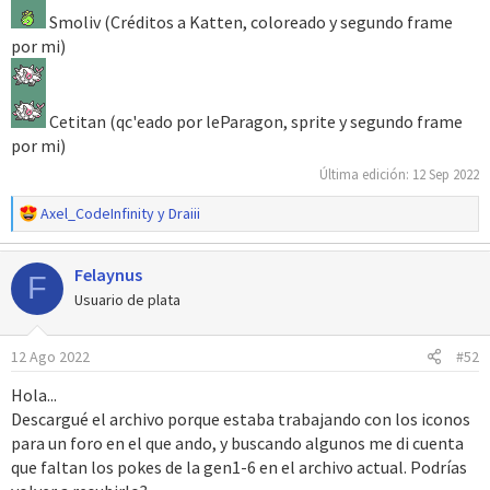
Smoliv (Créditos a Katten, coloreado y segundo frame
por mi)
Cetitan (qc'eado por leParagon, sprite y segundo frame
por mi)
Última edición:
12 Sep 2022
R
Axel_CodeInfinity
y
Draiii
e
a
Felaynus
c
F
c
Usuario de plata
i
o
12 Ago 2022
#52
n
e
Hola...
s
Descargué el archivo porque estaba trabajando con los iconos
:
para un foro en el que ando, y buscando algunos me di cuenta
que faltan los pokes de la gen1-6 en el archivo actual. Podrías