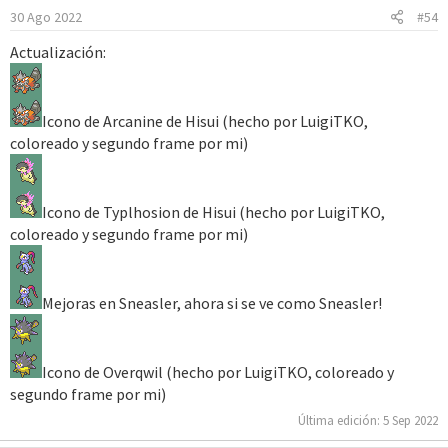
30 Ago 2022
#54
n
e
Actualización:
s
:
Icono de Arcanine de Hisui (hecho por LuigiTKO,
coloreado y segundo frame por mi)
Icono de Typlhosion de Hisui (hecho por LuigiTKO,
coloreado y segundo frame por mi)
Mejoras en Sneasler, ahora si se ve como Sneasler!
Icono de Overqwil (hecho por LuigiTKO, coloreado y
segundo frame por mi)
Última edición:
5 Sep 2022