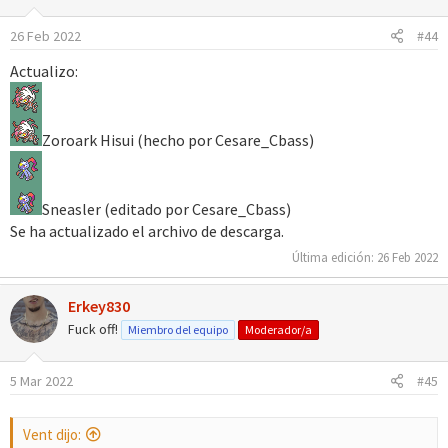
o
26 Feb 2022
#44
n
e
Actualizo:
s
:
Zoroark Hisui (hecho por Cesare_Cbass)
Sneasler (editado por Cesare_Cbass)
Se ha actualizado el archivo de descarga.
Última edición:
26 Feb 2022
Erkey830
Fuck off!
Miembro del equipo
Moderador/a
5 Mar 2022
#45
Vent dijo: