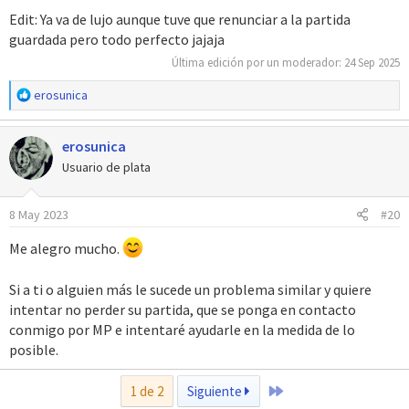
Edit: Ya va de lujo aunque tuve que renunciar a la partida
guardada pero todo perfecto jajaja
Última edición por un moderador:
24 Sep 2025
R
erosunica
e
a
erosunica
c
c
Usuario de plata
i
o
8 May 2023
#20
n
e
Me alegro mucho.
s
:
Si a ti o alguien más le sucede un problema similar y quiere
intentar no perder su partida, que se ponga en contacto
conmigo por MP e intentaré ayudarle en la medida de lo
posible.
Último
1 de 2
Siguiente