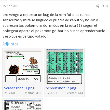
o
15 Abr 2023
#10
n
e
bro vengo a reportar un bug de la rom fui a las ruinas
s
sanscritas y mira se bugueo el puzzle de kabuto y ho-oh y
:
aparecen los pokemons dormidos en la ruta 118 segun el
pokegear aparte el pokemon golbat no puede aprender vuelo
y eso que es de tipo volador
Adjuntos
Screenshot_1.png
Screenshot_2.png
21,7 KB
Visitas: 458
37,3 KB
Visitas: 444