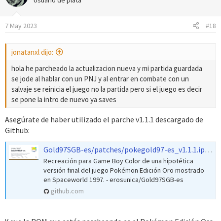
Usuario de plata
i
o
7 May 2023
#18
n
e
s
jonatanxl dijo:
:
hola he parcheado la actualizacion nueva y mi partida guardada
se jode al hablar con un PNJ y al entrar en combate con un
salvaje se reinicia el juego no la partida pero si el juego es decir
se pone la intro de nuevo ya saves
Asegúrate de haber utilizado el parche v1.1.1 descargado de
Github:
Gold97SGB-es/patches/pokegold97-es_v1.1.1.ips at master · erosunica/Gold97SGB-es
Recreación para Game Boy Color de una hipotética
versión final del juego Pokémon Edición Oro mostrado
en Spaceworld 1997. - erosunica/Gold97SGB-es
github.com