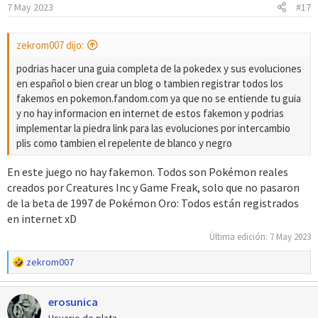
7 May 2023
#17
e
s
:
zekrom007 dijo:
podrias hacer una guia completa de la pokedex y sus evoluciones
en español o bien crear un blog o tambien registrar todos los
fakemos en pokemon.fandom.com ya que no se entiende tu guia
y no hay informacion en internet de estos fakemon y podrias
implementar la piedra link para las evoluciones por intercambio
plis como tambien el repelente de blanco y negro
En este juego no hay fakemon. Todos son Pokémon reales
creados por Creatures Inc y Game Freak, solo que no pasaron
de la beta de 1997 de Pokémon Oro: Todos están registrados
en internet xD
Última edición:
7 May 2023
R
zekrom007
e
a
erosunica
c
c