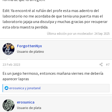
Edit: Ya encontré al rufián del profe esta mas adentro del
laboratorio no me acordaba de que tenia una puerta mas el
laboratorio jajaja una disculpa y muchas gracias por recuperar
esta obra maestra perdida.
Última edición por un moderador:
24 Sep 2025
ForgottenNyx
Usuario de platino
23 Feb 2023
#7
Es un juego hermoso, entonces mañana viernes me debería
aparecer lapras
R
erosunica
y
jonatanxl
e
a
erosunica
c
c
Usuario de plata
i