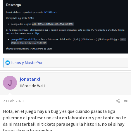
R
Lunos
y
MasterYuri
e
a
jonatanxl
c
J
c
Héroe de WaH
i
o
23 Feb 2023
#6
n
e
Hola, en el juego hay un bug y es que cuando pasas la liga
s
pokemon el profesor no esta en laboratorio y por tanto no te
:
da ni masterball ni tickets para seguir la historia, no sé si hay
forma de que lo arreglen.