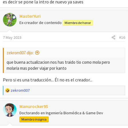
es decir se pone la intro de nuevo ya saves
MasterYuri
Ex-creador de contenido
Miembro de honor
7 May 2023
#16
zekrom007 dijo:
que buena actualizacion nos has traido tio como mola pero
molaria mas poder viajar por kanto
Pero si es una traducción... Él no es el creador...
R
zekrom007
e
a
Manurocker95
c
c
Doctorando en Ingeniería Biomédica & Game Dev
i
Miembro insignia
o
n