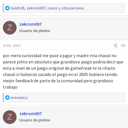
R
Gold145
,
zekrom007
,
Lunos
y otra persona
e
a
zekrom007
c
Z
c
Usuario de platino
i
o
9 Abr 2023
#9
n
e
por mera curiosidad me puse a jugar y madre mia chaval no
s
parece johto en absoluto que grandioso juego podria decir que
:
esta a nivel de un juego original de gamefreak te la rifaste
chaval si hubieras sacado el juego en el 2005 hubiera tenido
mejor feedback de parte de la comunidad pero grandioso
trabajo
R
erosunica
e
a
zekrom007
c
Z
c
Usuario de platino
i