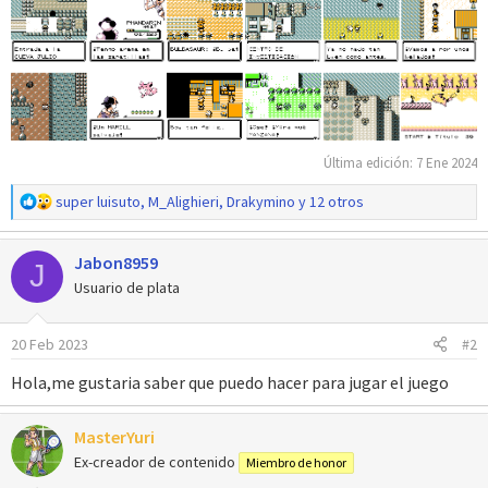
Última edición:
7 Ene 2024
R
super luisuto
,
M_Alighieri
,
Drakymino
y 12 otros
e
a
Jabon8959
c
J
c
Usuario de plata
i
o
20 Feb 2023
#2
n
e
Hola,me gustaria saber que puedo hacer para jugar el juego
s
:
MasterYuri
Ex-creador de contenido
Miembro de honor