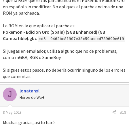
Y que la ROM que estás parcheando es el Pokémon Edición Oro
en español sin modificar. No apliques el parche encima de una
ROM ya parcheada.
La ROM en la que aplicar el parche es:
Pokemon - Edicion Oro (Spain) (SGB Enhanced) (GB
Compatible).gbc
md5: 9462bc81907e38c59acccd739690e6f9
Si juegas en emulador, utiliza alguno que no de problemas,
como mGBA, BGB o SameBoy.
Si sigues estos pasos, no debería ocurrir ninguno de los errores
que comentas.
jonatanxl
J
Héroe de WaH
8 May 2023
#19
Muchas gracias, así lo haré.