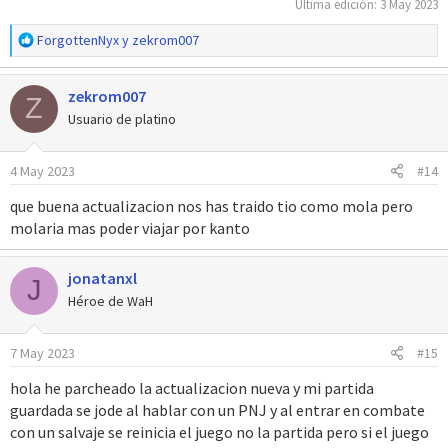
Última edición:
3 May 2023
R
ForgottenNyx
y
zekrom007
e
a
zekrom007
c
Z
c
Usuario de platino
i
o
4 May 2023
#14
n
e
que buena actualizacion nos has traido tio como mola pero
s
molaria mas poder viajar por kanto
:
jonatanxl
J
Héroe de WaH
7 May 2023
#15
hola he parcheado la actualizacion nueva y mi partida
guardada se jode al hablar con un PNJ y al entrar en combate
con un salvaje se reinicia el juego no la partida pero si el juego