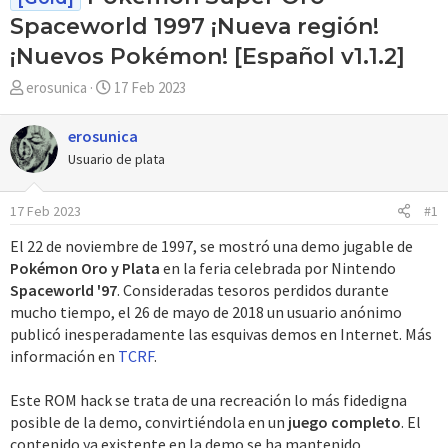
Spaceworld 1997 ¡Nueva región!
¡Nuevos Pokémon! [Español v1.1.2]
A
F
erosunica
17 Feb 2023
u
e
t
c
erosunica
o
h
Usuario de plata
r
a
d
17 Feb 2023
#1
e
i
El 22 de noviembre de 1997, se mostró una demo jugable de
n
Pokémon Oro y Plata
en la feria celebrada por Nintendo
i
Spaceworld '97
. Consideradas tesoros perdidos durante
c
mucho tiempo, el 26 de mayo de 2018 un usuario anónimo
i
publicó inesperadamente las esquivas demos en Internet. Más
o
información en
TCRF
.
Este ROM hack se trata de una recreación lo más fidedigna
posible de la demo, convirtiéndola en un
juego completo
. El
contenido ya existente en la demo se ha mantenido