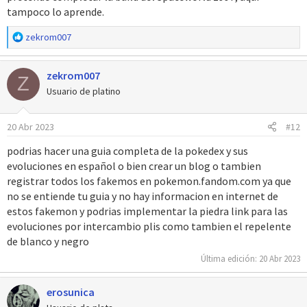
tampoco lo aprende.
R
zekrom007
e
a
zekrom007
c
Z
c
Usuario de platino
i
o
20 Abr 2023
#12
n
e
podrias hacer una guia completa de la pokedex y sus
s
evoluciones en español o bien crear un blog o tambien
:
registrar todos los fakemos en pokemon.fandom.com ya que
no se entiende tu guia y no hay informacion en internet de
estos fakemon y podrias implementar la piedra link para las
evoluciones por intercambio plis como tambien el repelente
de blanco y negro
Última edición:
20 Abr 2023
erosunica