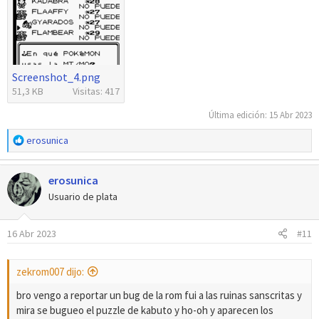
Screenshot_4.png
51,3 KB
Visitas: 417
Última edición:
15 Abr 2023
R
erosunica
e
a
erosunica
c
c
Usuario de plata
i
o
16 Abr 2023
#11
n
e
s
zekrom007 dijo:
:
bro vengo a reportar un bug de la rom fui a las ruinas sanscritas y
mira se bugueo el puzzle de kabuto y ho-oh y aparecen los