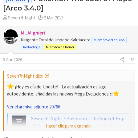
[Arco 3.4.0]
A
F
Seven7hNight
2 Mar 2023
u
e
t
c
M_Alighieri
o
h
Dirigente Total del Imperio Kaktiácero
Miembro del equipo
r
a
Redactor/a
Miembro de honor
d
e
9 Abr 2026
#81
i
n
i
Seven7hNight dijo:
c
¡Hoy es día de Update! - La actualización es algo
i
autoevidente, añadidas las nuevas Mega Evoluciones c:
o
Ver el archivo adjunto 20766
Seventh-Night / Pokémon - The Soul of Hope + TCM (@947soul) on X
⭐️Pokémon - The Soul of Hope⭐️ 🔹¿Cae bien una
Hacer clic para expandir...
actualización luego de los eventos del nuevo juego,
no? Aquí podrán usar sus nuevas Mega Evoluciones