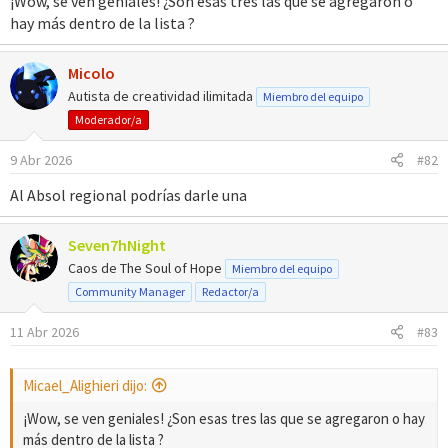
¡Wow, se ven geniales! ¿Son esas tres las que se agregaron o
con habilidades que sí sean buenas :D Eventualmente
hay más dentro de la lista ?
las habilidades originales serán obtenibles como
Habilidades Ocultas c:🔹
Micolo
x.com
Autista de creatividad ilimitada
Miembro del equipo
Moderador/a
9 Abr 2026
#82
Al Absol regional podrías darle una
Seven7hNight
Caos de The Soul of Hope
Miembro del equipo
Community Manager
Redactor/a
11 Abr 2026
#83
Micael_Alighieri dijo:
¡Wow, se ven geniales! ¿Son esas tres las que se agregaron o hay
más dentro de la lista ?