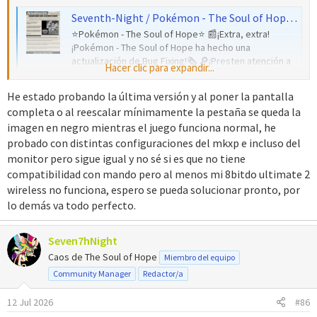
Seventh-Night / Pokémon - The Soul of Hope + TCM (@947soul) on X
⭐️Pokémon - The Soul of Hope⭐️ 📰¡Extra, extra!
¡Pokémon - The Soul of Hope ha hecho una
actualización de Bug Fixing!🗞️ 🔎¡Presten atención a
Hacer clic para expandir...
la letra pequeña, podría tener un premio!🔍
x.com
He estado probando la última versión y al poner la pantalla
completa o al reescalar mínimamente la pestaña se queda la
imagen en negro mientras el juego funciona normal, he
probado con distintas configuraciones del mkxp e incluso del
monitor pero sigue igual y no sé si es que no tiene
compatibilidad con mando pero al menos mi 8bitdo ultimate 2
wireless no funciona, espero se pueda solucionar pronto, por
lo demás va todo perfecto.
Seven7hNight
Caos de The Soul of Hope
Miembro del equipo
Community Manager
Redactor/a
12 Jul 2026
#86