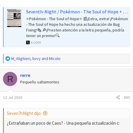
Seventh-Night / Pokémon - The Soul of Hope + TCM (@947soul) on X
⭐️Pokémon - The Soul of Hope⭐️ 📰¡Extra, extra! ¡Pokémon
- The Soul of Hope ha hecho una actualización de Bug
Fixing!🗞️ 🔎¡Presten atención a la letra pequeña, podría
tener un premio!🔍
x.com
R
M_Alighieri
,
liovy
and
Micolo
e
a
rerre
c
R
c
Pequeño saltamontes
i
o
12 Jul 2026
#85
n
e
s
Seven7hNight dijo:
:
¿Extrañaban un poco de Caos? - Una pequeña actualización c: