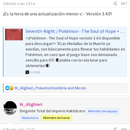
Sábado a las 19:14
#87
¡Es la hora de una actualización menor c: - Versión 3.4.0!
Seventh-Night / Pokémon - The Soul of Hope + TCM (@947soul) on X
⭐️¡Pokémon - The Soul of Hope versión 3.4.0 disponible
para descargar!⭐️ ☠️Las Medallas de la Muerte ya
existían, son básicamente para flexear tus habilidades en
Pokémon, en caso que el juego base sea demasiado
sencillo para tí☠️ 🌒¡Habla con la rata lunar para
obtenerlas!🌒
x.com
R
M_Alighieri
,
PokemonSombria
and
Micolo
e
a
M_Alighieri
c
c
Dirigente Total del Imperio Kaktiácero
Miembro del equipo
i
Redactor/a
Miembro de honor
o
n
Sábado a las 22:42
#88