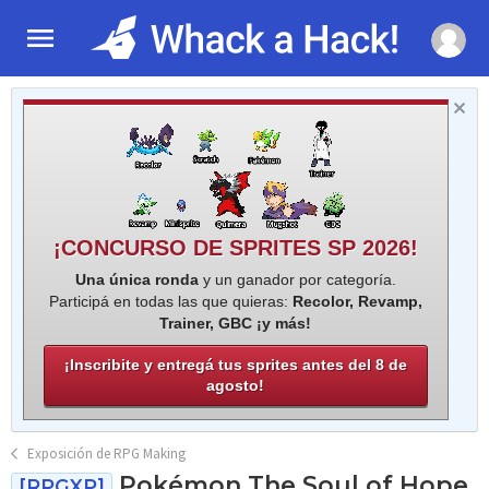
¡CONCURSO DE SPRITES SP 2026!
Una única ronda
y un ganador por categoría.
Participá en todas las que quieras:
Recolor, Revamp,
Trainer, GBC ¡y más!
¡Inscribite y entregá tus sprites antes del 8 de
agosto!
Exposición de RPG Making
Pokémon The Soul of Hope
[RPGXP]