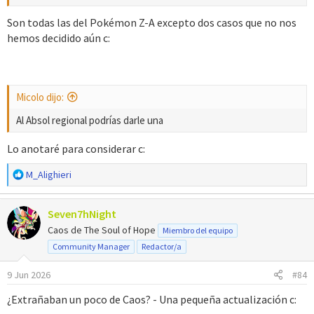
Son todas las del Pokémon Z-A excepto dos casos que no nos
hemos decidido aún c:
Micolo dijo:
Al Absol regional podrías darle una
Lo anotaré para considerar c:
R
M_Alighieri
e
a
Seven7hNight
c
c
Caos de The Soul of Hope
Miembro del equipo
i
Community Manager
Redactor/a
o
n
9 Jun 2026
#84
e
s
¿Extrañaban un poco de Caos? - Una pequeña actualización c:
: