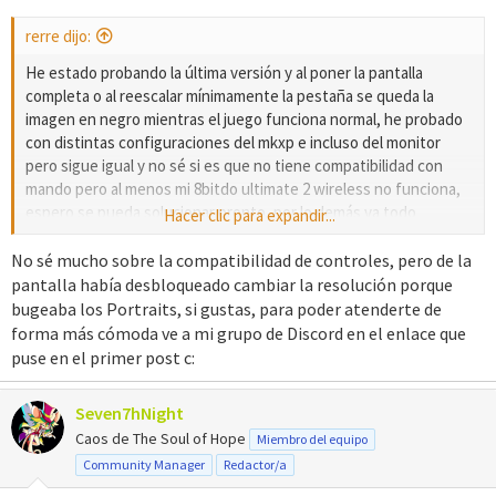
rerre dijo:
He estado probando la última versión y al poner la pantalla
completa o al reescalar mínimamente la pestaña se queda la
imagen en negro mientras el juego funciona normal, he probado
con distintas configuraciones del mkxp e incluso del monitor
pero sigue igual y no sé si es que no tiene compatibilidad con
mando pero al menos mi 8bitdo ultimate 2 wireless no funciona,
espero se pueda solucionar pronto, por lo demás va todo
Hacer clic para expandir...
perfecto.
No sé mucho sobre la compatibilidad de controles, pero de la
pantalla había desbloqueado cambiar la resolución porque
bugeaba los Portraits, si gustas, para poder atenderte de
forma más cómoda ve a mi grupo de Discord en el enlace que
puse en el primer post c:
Seven7hNight
Caos de The Soul of Hope
Miembro del equipo
Community Manager
Redactor/a