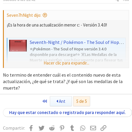
e
s
:
Seven7hNight dijo:
¡Es la hora de una actualización menor c: - Versión 3.4.0!
Seventh-Night / Pokémon - The Soul of Hope + TCM (@947soul) on X
⭐️¡Pokémon - The Soul of Hope versión 3.4.0
disponible para descargar!⭐️ ☠️Las Medallas de la
Muerte ya existían, son básicamente para flexear tus
Hacer clic para expandir...
habilidades en Pokémon, en caso que el juego base
sea demasiado sencillo para tí☠️ 🌒¡Habla con la rata
No termino de entender cuál es el contenido nuevo de esta
lunar para obtenerlas!🌒
actualización, ¿de qué se trata? ¿Y qué son las medallas de la
x.com
muerte?
Primero
Ant
5 de 5
Hay que estar conectado o registrado para responder aquí.
Facebook
Twitter
Reddit
Pinterest
Tumblr
WhatsApp
Email
Enlace
Compartir: