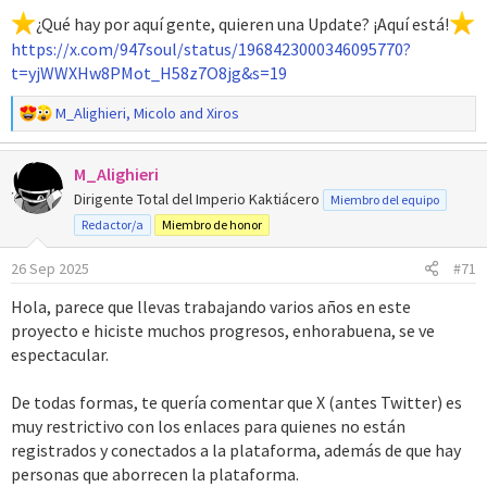
¿Qué hay por aquí gente, quieren una Update? ¡Aquí está!
https://x.com/947soul/status/1968423000346095770?
t=yjWWXHw8PMot_H58z7O8jg&s=19
R
M_Alighieri
,
Micolo
and
Xiros
e
a
M_Alighieri
c
c
Dirigente Total del Imperio Kaktiácero
Miembro del equipo
i
Redactor/a
Miembro de honor
o
n
26 Sep 2025
#71
e
s
Hola, parece que llevas trabajando varios años en este
:
proyecto e hiciste muchos progresos, enhorabuena, se ve
espectacular.
De todas formas, te quería comentar que X (antes Twitter) es
muy restrictivo con los enlaces para quienes no están
registrados y conectados a la plataforma, además de que hay
personas que aborrecen la plataforma.