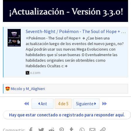
Seventh-Night / Pokémon - The Soul of Hope + TCM (@947soul) on X
⭐️Pokémon - The Soul of Hope⭐️ 🔹¿Cae bien una
actualización luego de los eventos del nuevo juego, no?
Aquí podrán usar sus nuevas Mega Evoluciones con
habilidades que sí sean buenas :D Eventualmente las
habilidades originales serán obtenibles como
Habilidades Ocultas c:🔹
x.com
R
Micolo
y
M_Alighieri
e
a
Primero
Último
Ant
4 de 5
Siguiente
c
c
Hay que estar conectado o registrado para responder aquí.
i
o
n
Facebook
Twitter
Reddit
Pinterest
Tumblr
WhatsApp
Email
Enlace
Compartir: