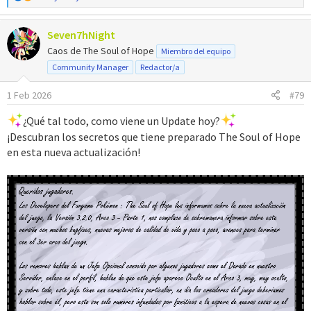
e
a
Seven7hNight
c
c
Caos de The Soul of Hope
Miembro del equipo
i
Community Manager
Redactor/a
o
n
1 Feb 2026
#79
e
s
¿Qué tal todo, como viene un Update hoy?
:
¡Descubran los secretos que tiene preparado The Soul of Hope
en esta nueva actualización!