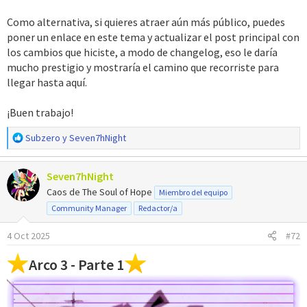
Como alternativa, si quieres atraer aún más público, puedes
poner un enlace en este tema y actualizar el post principal con
los cambios que hiciste, a modo de changelog, eso le daría
mucho prestigio y mostraría el camino que recorriste para
llegar hasta aquí.
¡Buen trabajo!
R
Subzero
y
Seven7hNight
e
a
Seven7hNight
c
c
Caos de The Soul of Hope
Miembro del equipo
i
Community Manager
Redactor/a
o
n
4 Oct 2025
#72
e
s
Arco 3 - Parte 1
: