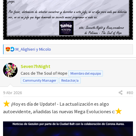
R
M_Alighieri
y
Micolo
e
a
Seven7hNight
c
c
Caos de The Soul of Hope
Miembro del equipo
i
Community Manager
Redactor/a
o
n
9 Abr 2026
#80
e
s
¡Hoy es día de Update! - La actualización es algo
:
autoevidente, añadidas las nuevas Mega Evoluciones c: