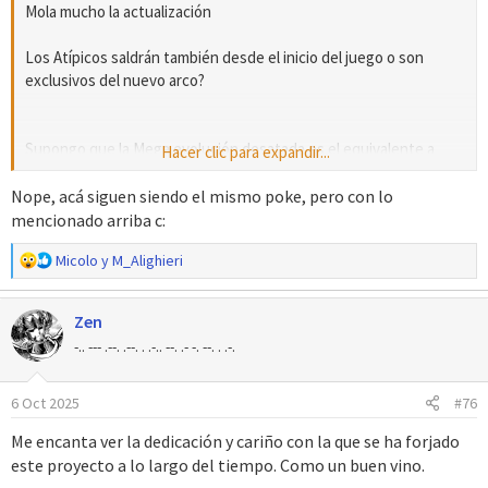
Mola mucho la actualización
Los Atípicos saldrán también desde el inicio del juego o son
exclusivos del nuevo arco?
Supongo que la Mega evolución desatada es el equivalente a
Hacer clic para expandir...
cuando las Megas eran un Pokémon normal más cuando
empezaron a introducirlas en los hackrom, o eso me da a
Nope, acá siguen siendo el mismo poke, pero con lo
entender la imagen del Houndoom
mencionado arriba c:
R
Micolo
y
M_Alighieri
e
a
Zen
c
c
-.. --- .--. .--. . .-.. --. .- -. --. . .-.
i
o
6 Oct 2025
#76
n
e
Me encanta ver la dedicación y cariño con la que se ha forjado
s
este proyecto a lo largo del tiempo. Como un buen vino.
: