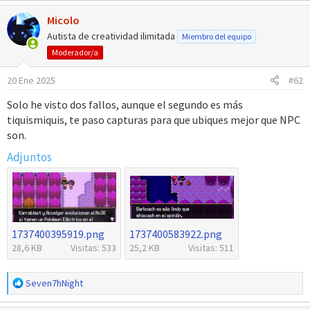
Micolo
Autista de creatividad ilimitada
Miembro del equipo
Moderador/a
20 Ene 2025
#62
Solo he visto dos fallos, aunque el segundo es más
tiquismiquis, te paso capturas para que ubiques mejor que NPC
son.
Adjuntos
1737400395919.png
1737400583922.png
28,6 KB
Visitas: 533
25,2 KB
Visitas: 511
R
Seven7hNight
e
a