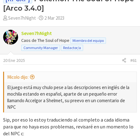
[Arco 3.4.0]
A
F
Seven7hNight
2 Mar 2023
u
e
t
c
Seven7hNight
o
h
Caos de The Soul of Hope
Miembro del equipo
r
a
Community Manager
Redactor/a
d
e
20 Ene 2025
#61
i
n
i
Micolo dijo:
c
El juego está muy chulo pese a las descripciones en inglés de la
i
mochila estando en español, aparte de un pequeño error
o
llamando Accelgor a Shelmet, su preevo en un comentario de
NPC
Sip, por eso lo estoy traduciendo al completo a cada idioma
para que no haya esos problemas, revisaré en un momento lo
del NPC c: