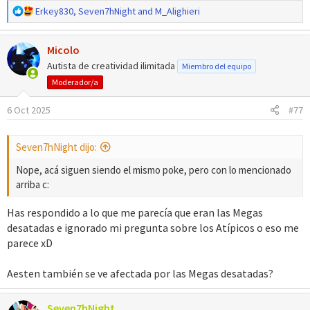
R
Erkey830
,
Seven7hNight
and
M_Alighieri
e
a
Micolo
c
c
Autista de creatividad ilimitada
Miembro del equipo
i
Moderador/a
o
n
6 Oct 2025
#77
e
s
:
Seven7hNight dijo:
Nope, acá siguen siendo el mismo poke, pero con lo mencionado
arriba c:
Has respondido a lo que me parecía que eran las Megas
desatadas e ignorado mi pregunta sobre los Atípicos o eso me
parece xD
Aesten también se ve afectada por las Megas desatadas?
Seven7hNight