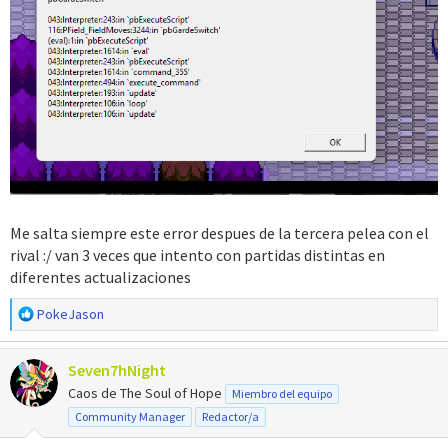
Me salta siempre este error despues de la tercera pelea con el
rival :/ van 3 veces que intento con partidas distintas en
diferentes actualizaciones
R
PokeJason
e
a
Seven7hNight
c
c
Caos de The Soul of Hope
Miembro del equipo
i
Community Manager
Redactor/a
o
n