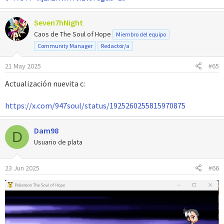
Seven7hNight
Caos de The Soul of Hope
Miembro del equipo
Community Manager
Redactor/a
21 May 2025
#65
Actualización nuevita c:
https://x.com/947soul/status/1925260255815970875
Dam98
D
Usuario de plata
23 Jun 2025
#66