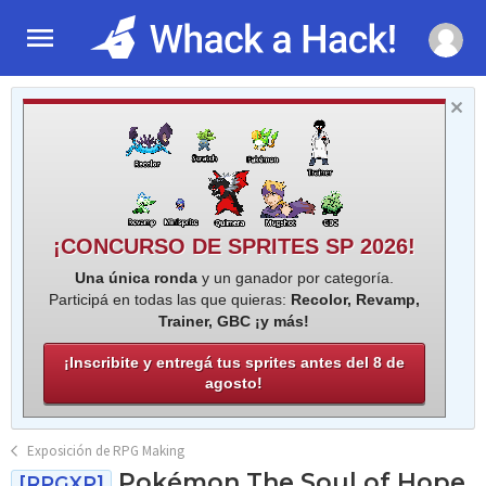
¡CONCURSO DE SPRITES SP 2026!
Una única ronda
y un ganador por categoría.
Participá en todas las que quieras:
Recolor, Revamp,
Trainer, GBC ¡y más!
¡Inscribite y entregá tus sprites antes del 8 de
agosto!
Exposición de RPG Making
Pokémon The Soul of Hope
[RPGXP]