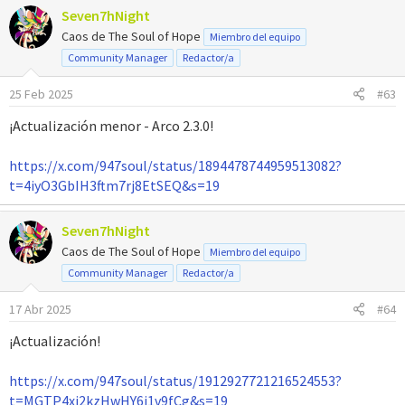
Seven7hNight
c
c
Caos de The Soul of Hope
Miembro del equipo
i
Community Manager
Redactor/a
o
n
25 Feb 2025
#63
e
s
¡Actualización menor - Arco 2.3.0!
:
https://x.com/947soul/status/1894478744959513082?
t=4iyO3GbIH3ftm7rj8EtSEQ&s=19
Seven7hNight
Caos de The Soul of Hope
Miembro del equipo
Community Manager
Redactor/a
17 Abr 2025
#64
¡Actualización!
https://x.com/947soul/status/1912927721216524553?
t=MGTP4xj2kzHwHY6i1v9fCg&s=19