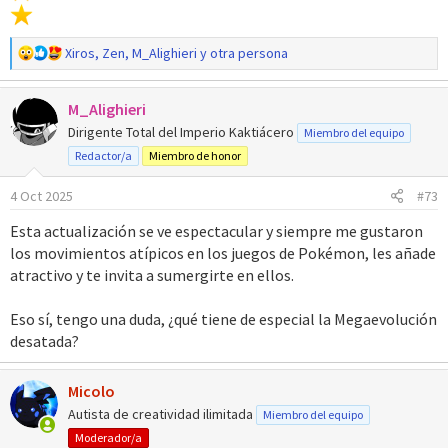
R
Xiros
,
Zen
,
M_Alighieri
y otra persona
e
a
M_Alighieri
c
c
Dirigente Total del Imperio Kaktiácero
Miembro del equipo
i
Redactor/a
Miembro de honor
o
n
4 Oct 2025
#73
e
s
Esta actualización se ve espectacular y siempre me gustaron
:
los movimientos atípicos en los juegos de Pokémon, les añade
atractivo y te invita a sumergirte en ellos.
Eso sí, tengo una duda, ¿qué tiene de especial la Megaevolución
desatada?
Micolo
Autista de creatividad ilimitada
Miembro del equipo
Moderador/a