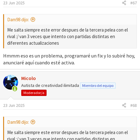
23 Jun 2025
#67
e
s
:
Dam98 dijo:
Me salta siempre este error despues de la tercera pelea con el
rival :/ van 3 veces que intento con partidas distintas en
diferentes actualizaciones
Hmmm eso es un problema, programaré un fix y lo subiré hoy,
anunciaré aquí cuando esté activa.
Micolo
Autista de creatividad ilimitada
Miembro del equipo
Moderador/a
23 Jun 2025
#68
Dam98 dijo:
Me salta siempre este error despues de la tercera pelea con el
rival :/ van 3 veces que intento con partidas distintas en