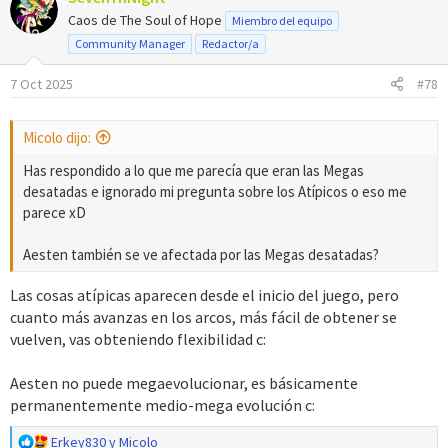
Caos de The Soul of Hope
Miembro del equipo
Community Manager
Redactor/a
7 Oct 2025
#78
Micolo dijo:
Has respondido a lo que me parecía que eran las Megas
desatadas e ignorado mi pregunta sobre los Atípicos o eso me
parece xD
Aesten también se ve afectada por las Megas desatadas?
Las cosas atípicas aparecen desde el inicio del juego, pero
cuanto más avanzas en los arcos, más fácil de obtener se
vuelven, vas obteniendo flexibilidad c:
Aesten no puede megaevolucionar, es básicamente
permanentemente medio-mega evolución c:
R
Erkey830
y
Micolo