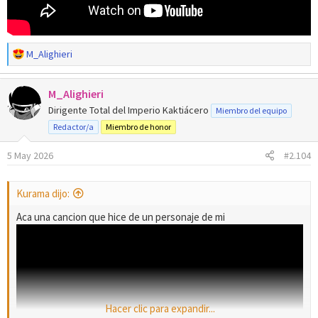
R
M_Alighieri
e
a
M_Alighieri
c
c
Dirigente Total del Imperio Kaktiácero
Miembro del equipo
i
Redactor/a
Miembro de honor
o
n
5 May 2026
#2.104
e
s
:
Kurama dijo:
Aca una cancion que hice de un personaje de mi
Hacer clic para expandir...