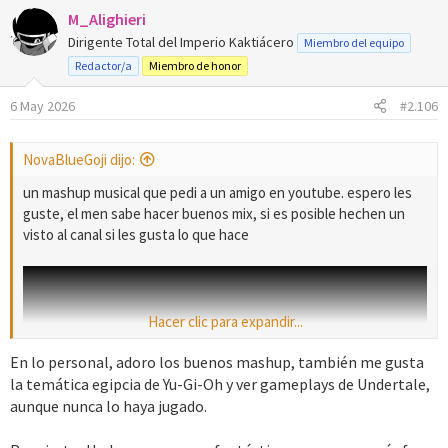
M_Alighieri
c
c
Dirigente Total del Imperio Kaktiácero
Miembro del equipo
i
Redactor/a
Miembro de honor
o
n
6 May 2026
#2.106
e
s
:
NovaBlueGoji dijo:
un mashup musical que pedi a un amigo en youtube. espero les
guste, el men sabe hacer buenos mix, si es posible hechen un
visto al canal si les gusta lo que hace
Hacer clic para expandir...
En lo personal, adoro los buenos mashup, también me gusta
la temática egipcia de Yu-Gi-Oh y ver gameplays de Undertale,
aunque nunca lo haya jugado.