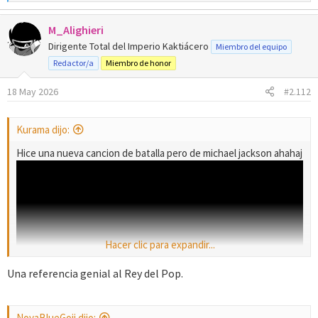
e
a
M_Alighieri
c
c
Dirigente Total del Imperio Kaktiácero
Miembro del equipo
i
Redactor/a
Miembro de honor
o
n
18 May 2026
#2.112
e
s
:
Kurama dijo:
Hice una nueva cancion de batalla pero de michael jackson ahahaj
Hacer clic para expandir...
Una referencia genial al Rey del Pop.
NovaBlueGoji dijo: