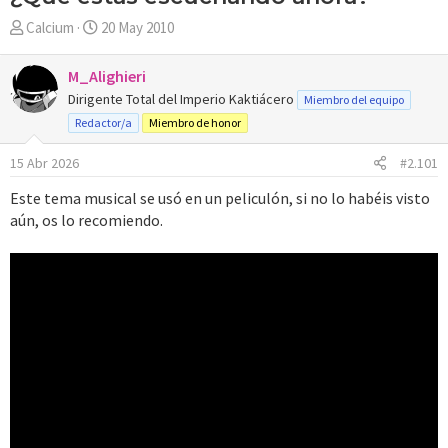
A
F
Calcium
20 May 2010
u
e
t
c
M_Alighieri
o
h
Dirigente Total del Imperio Kaktiácero
Miembro del equipo
r
a
Redactor/a
Miembro de honor
d
e
15 Abr 2026
#2.101
i
n
Este tema musical se usó en un peliculón, si no lo habéis visto
i
aún, os lo recomiendo.
c
i
o