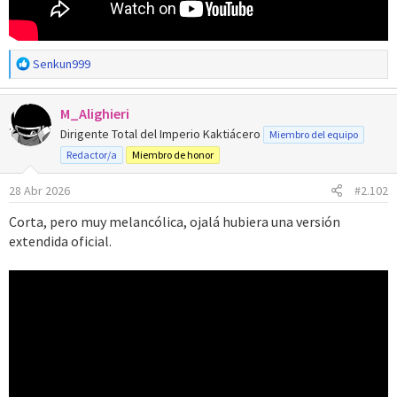
R
Senkun999
e
a
M_Alighieri
c
c
Dirigente Total del Imperio Kaktiácero
Miembro del equipo
i
Redactor/a
Miembro de honor
o
n
28 Abr 2026
#2.102
e
s
Corta, pero muy melancólica, ojalá hubiera una versión
:
extendida oficial.