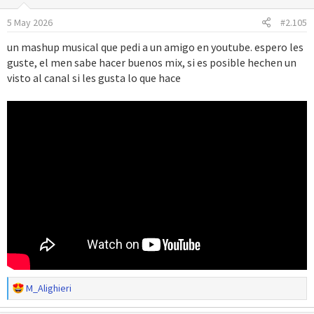
o
5 May 2026
#2.105
n
e
un mashup musical que pedi a un amigo en youtube. espero les
s
guste, el men sabe hacer buenos mix, si es posible hechen un
:
visto al canal si les gusta lo que hace
R
M_Alighieri
e
a