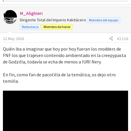
e
a
M_Alighieri
c
c
Dirigente Total del Imperio Kaktiácero
Miembro del equipo
i
Redactor/a
Miembro de honor
o
n
22 May 2026
#2.116
e
s
Quién iba a imaginar que hoy por hoy fueran los modders de
:
FNF los que trajesen contenido ambientado en la creepypasta
de Godzilla, todavía se echa de menos a IURI Nery.
En fin, como fan de pacotilla de la temática, os dejo otro
temilla.