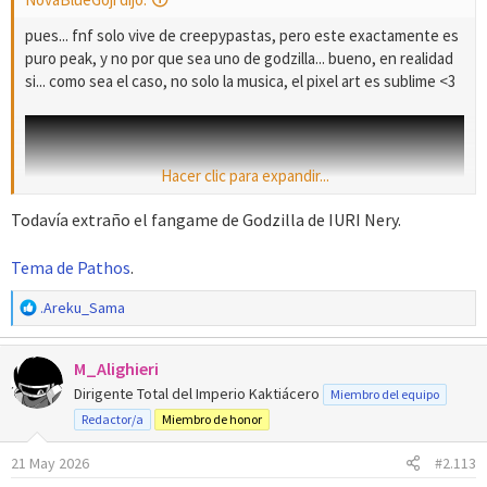
pues... fnf solo vive de creepypastas, pero este exactamente es
puro peak, y no por que sea uno de godzilla... bueno, en realidad
si... como sea el caso, no solo la musica, el pixel art es sublime <3
Hacer clic para expandir...
Todavía extraño el fangame de Godzilla de IURI Nery.
Tema de Pathos
.
R
.Areku_Sama
e
a
M_Alighieri
c
c
Dirigente Total del Imperio Kaktiácero
Miembro del equipo
i
Redactor/a
Miembro de honor
o
n
21 May 2026
#2.113
e