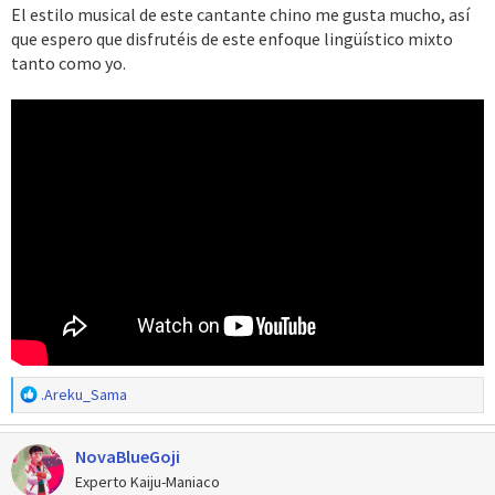
s
El estilo musical de este cantante chino me gusta mucho, así
:
que espero que disfrutéis de este enfoque lingüístico mixto
tanto como yo.
R
.Areku_Sama
e
a
NovaBlueGoji
c
c
Experto Kaiju-Maniaco