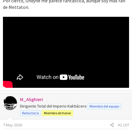
Por cierto, Undyne me parece fantástica, aunque soy más fan
de Mettaton.
M_Alighieri
Dirigente Total del Imperio Kaktiácero
Miembro del equipo
Redactor/a
Miembro de honor
7 May 2026
#2.107