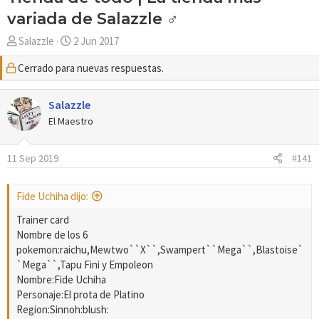
variada de Salazzle ♂
A
F
Salazzle
2 Jun 2017
u
e
Cerrado para nuevas respuestas.
t
c
o
h
r
a
Salazzle
d
El Maestro
e
i
11 Sep 2019
#141
n
i
c
Fide Uchiha dijo:
i
Trainer card
o
Nombre de los 6
pokemon:raichu,Mewtwo``X``,Swampert``Mega``,Blastoise`
`Mega``,Tapu Fini y Empoleon
Nombre:Fide Uchiha
Personaje:El prota de Platino
Region:Sinnoh:blush: