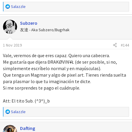
R
Salazzle
e
a
Subzero
c
c
友達 - Aka Subzero/Bugrhak
i
o
1 Nov 2019
#144
n
e
Vale, veremos de que eres capaz. Quiero una cabecera.
s
Me gustaría que dijera ĐRAKØVIN¥Ł (de ser posible, si no,
:
simplemente escríbelo normal y en mayúsculas).
Que tenga un Magmar y algo de pixel art. Tienes rienda suelta
para plasmar lo que tu imaginación te dicte.
Si me sorprendes te pago el cuádruple.
Att: El tito Sub. (^3^)_b
R
Salazzle
e
a
Dafting
c