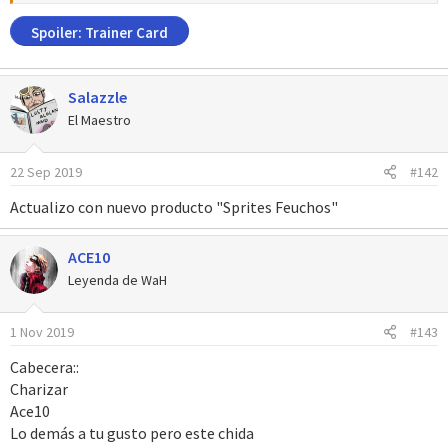
Spoiler:
Trainer Card
Salazzle
El Maestro
22 Sep 2019
#142
Actualizo con nuevo producto "Sprites Feuchos"
ACE10
Leyenda de WaH
1 Nov 2019
#143
Cabecera::
Charizar
Ace10
Lo demás a tu gusto pero este chida