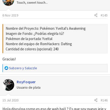
c
Touch, sweet touch...
i
o
6 Nov 2019
#145
n
e
s
Nombre del Proyecto: Pokémon: Yveltal's Awakening
:
Imagen de Fondo: ¿Podrías elegirla tú?
Pokémon de la portada: Yveltal
Nombre del equipo de RomHackers: Dafting
Cantidad de colores (opcional): 240
Gracias!
R
Subzero
y
Salazzle
e
a
RoyFoquer
c
c
Usuario de plata
i
o
15 Jul 2020
#146
n
e
Hola disculpa como es eso de wah ball ? Es que soy nuevo jeje y
s