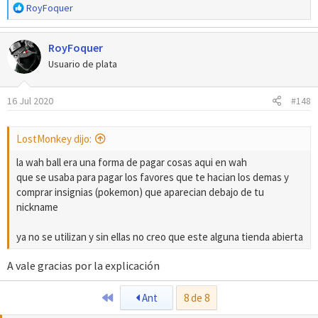
R
RoyFoquer
e
a
RoyFoquer
c
c
Usuario de plata
i
o
16 Jul 2020
#148
n
e
s
LostMonkey dijo:
:
la wah ball era una forma de pagar cosas aqui en wah
que se usaba para pagar los favores que te hacian los demas y
comprar insignias (pokemon) que aparecian debajo de tu
nickname
ya no se utilizan y sin ellas no creo que este alguna tienda abierta
A vale gracias por la explicación
Primero
Ant
8 de 8