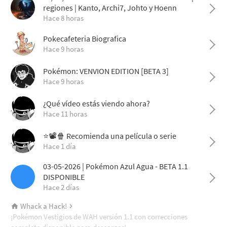
regiones | Kanto, Archi7, Johto y Hoenn
Hace 8 horas
Pokecafeteria Biografica
Hace 9 horas
Pokémon: VENVION EDITION [BETA 3]
Hace 9 horas
¿Qué vídeo estás viendo ahora?
Hace 11 horas
⭐📽️🍿 Recomienda una película o serie
Hace 1 día
03-05-2026 | Pokémon Azul Agua - BETA 1.1
DISPONIBLE
Hace 2 días
Whack a Hack!
¡Pokémon Vestigios de WAH versión 1.1 con correcciones