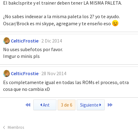
El bakclsprite y el trainer deben tener LA MISMA PALETA.
¿No sabes indexear a la misma paleta los 2? yo te ayudo.
Oscar/Brock es mi skype, agregame y te enseño eso
CelticFrostie
2 Dic 2014
No uses subefotos por favor.
Imgur o minis pls
CelticFrostie
28 Nov 2014
Es completamente igual en todas las ROMs el proceso, otra
cosa que no cambia xD
Primero
Último
Ant
3 de 6
Siguiente
Miembros