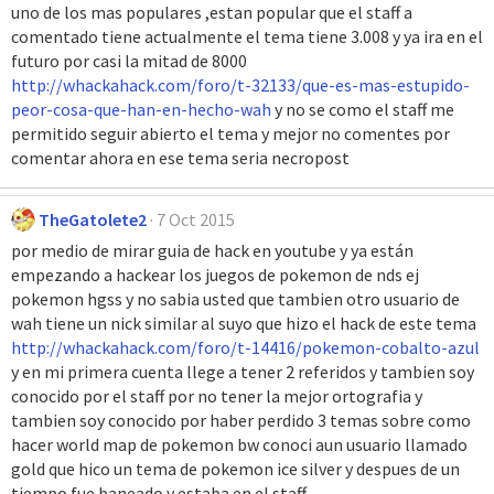
uno de los mas populares ,estan popular que el staff a
comentado tiene actualmente el tema tiene 3.008 y ya ira en el
futuro por casi la mitad de 8000
http://whackahack.com/foro/t-32133/que-es-mas-estupido-
peor-cosa-que-han-en-hecho-wah
y no se como el staff me
permitido seguir abierto el tema y mejor no comentes por
comentar ahora en ese tema seria necropost
TheGatolete2
7 Oct 2015
por medio de mirar guia de hack en youtube y ya están
empezando a hackear los juegos de pokemon de nds ej
pokemon hgss y no sabia usted que tambien otro usuario de
wah tiene un nick similar al suyo que hizo el hack de este tema
http://whackahack.com/foro/t-14416/pokemon-cobalto-azul
y en mi primera cuenta llege a tener 2 referidos y tambien soy
conocido por el staff por no tener la mejor ortografia y
tambien soy conocido por haber perdido 3 temas sobre como
hacer world map de pokemon bw conoci aun usuario llamado
gold que hico un tema de pokemon ice silver y despues de un
tiempo fue baneado y estaba en el staff