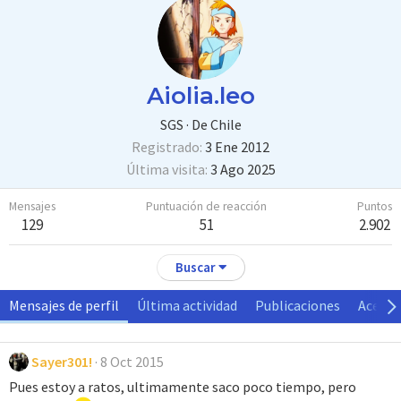
Aiolia.leo
SGS
·
De
Chile
Registrado
3 Ene 2012
Última visita
3 Ago 2025
Mensajes
Puntuación de reacción
Puntos
129
51
2.902
Buscar
Mensajes de perfil
Última actividad
Publicaciones
Acerca
Sayer301!
8 Oct 2015
Pues estoy a ratos, ultimamente saco poco tiempo, pero