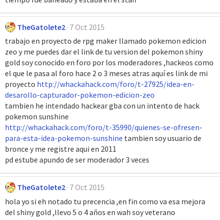
TheGatolete2
7 Oct 2015
trabajo en proyecto de rpg maker llamado pokemon edicion
zeo y me puedes dar el link de tu version del pokemon shiny
gold soy conocido en foro por los moderadores ,hackeos como
el que le pasa al foro hace 2 o 3 meses atras aquí es link de mi
proyecto
http://whackahack.com/foro/t-27925/idea-en-
desarollo-capturador-pokemon-edicion-zeo
tambien he intendado hackear gba con un intento de hack
pokemon sunshine
http://whackahack.com/foro/t-35990/quienes-se-ofresen-
para-esta-idea-pokemon-sunshine
tambien soy usuario de
bronce y me registre aqui en 2011
pd estube apundo de ser moderador 3 veces
TheGatolete2
7 Oct 2015
hola yo si eh notado tu precencia ,en fin como va esa mejora
del shiny gold ,llevo 5 o 4 años en wah soy veterano