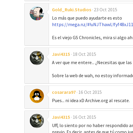
Gold_Ruki.Studios
23 Oct 2015
Lo más que puedo ayudarte es esto
https://mega.nz/#!uNJThawL!fyf48xJ
Es el viejo GS Chronicles, mira si algo ahi
Javi4315
18 Oct 2015
A ver que me entere... ¿Necesitas que las
Sobre la web de wah, no estoy informado,
cosarara97
16 Oct 2015
Pues... ni idea xD Archive.org al rescate.
Javi4315
16 Oct 2015
Uff, lo siento por no haber respondido a
previo. Es decir, antes de que tú como j