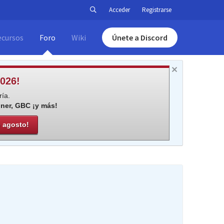
Acceder
Registrarse
ecursos
Foro
Wiki
Únete a Discord
026!
ía.
iner, GBC ¡y más!
e agosto!