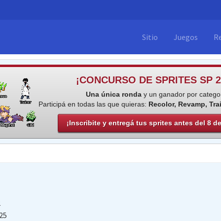
Sitio
Juegos
R
¡CONCURSO DE SPRITES SP 2
Una única ronda
y un ganador por categor
Participá en todas las que quieras:
Recolor, Revamp, Tra
¡Inscribite y entregá tus sprites antes del 8 d
2
25