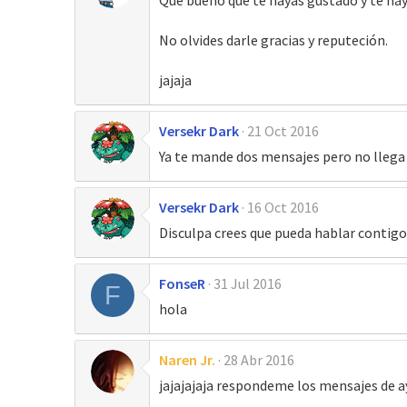
Que bueno que te hayas gustado y te hay
No olvides darle gracias y reputeción.
jajaja
Versekr Dark
21 Oct 2016
Ya te mande dos mensajes pero no llega j
Versekr Dark
16 Oct 2016
Disculpa crees que pueda hablar contigo
FonseR
31 Jul 2016
F
hola
Naren Jr.
28 Abr 2016
jajajajaja respondeme los mensajes de ay