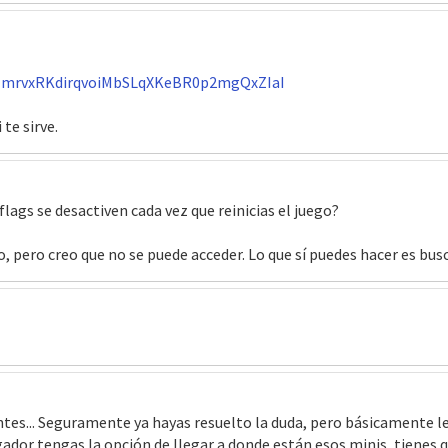
11mrvxRKdirqvoiMbSLqXKeBR0p2mgQxZIaI
 te sirve.
 flags se desactiven cada vez que reinicias el juego?
 pero creo que no se puede acceder. Lo que sí puedes hacer es busc
ntes... Seguramente ya hayas resuelto la duda, pero básicamente le 
ugador tengas la opción de llegar a donde están esos minis, tienes 