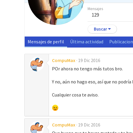
Mensajes
129
Buscar
Mensajes de perfil
Última actividad
Publicacio
CompuMax
19 Dic 2016
POr ahora no tengo más tutos bro.
Y no, aún no hago eso, así que no podrí
Cualquier cosa te aviso.
CompuMax
19 Dic 2016