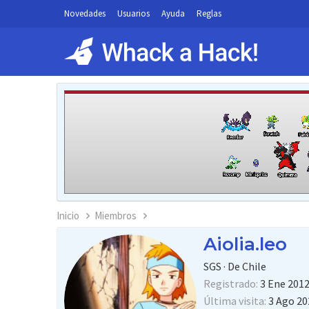
Novedades
Usuarios
Ayuda
Reglas
Inicio
Miembros
Aiolia.leo
SGS
·
De
Chile
Registrado
3 Ene 201
Última visita
3 Ago 20