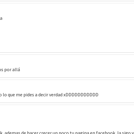
ja
s por allá
do lo que me pides a decir verdad xDDDDDDDDDDD
, ademas de hacer crecer un poco tu pagina en facebook, la sigo y 