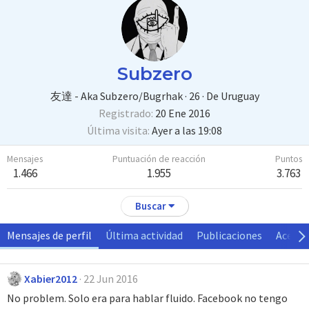
Subzero
友達 - Aka Subzero/Bugrhak
·
26
·
De
Uruguay
Registrado
20 Ene 2016
Última visita
Ayer a las 19:08
Mensajes
Puntuación de reacción
Puntos
1.466
1.955
3.763
Buscar
Mensajes de perfil
Última actividad
Publicaciones
Acerca
Xabier2012
22 Jun 2016
No problem. Solo era para hablar fluido. Facebook no tengo