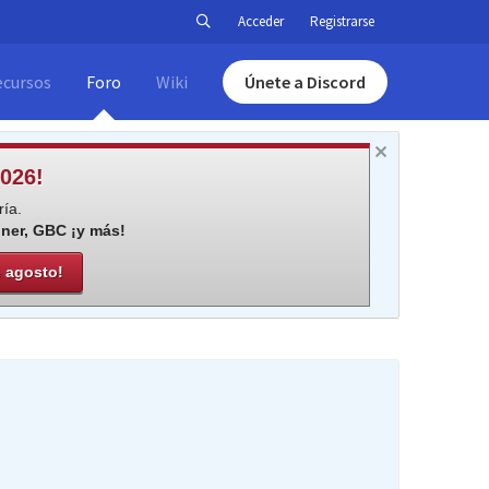
Acceder
Registrarse
ecursos
Foro
Wiki
Únete a Discord
026!
ía.
iner, GBC ¡y más!
e agosto!