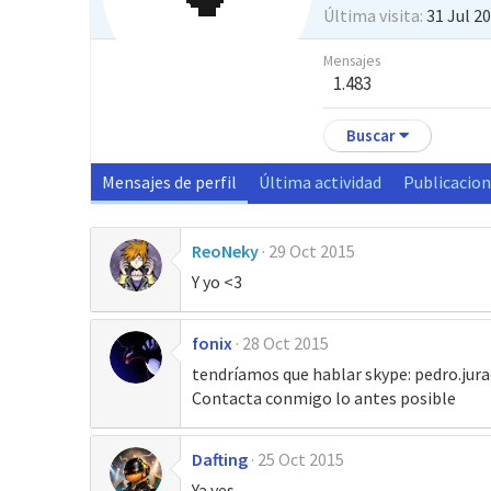
Última visita
31 Jul 2
Mensajes
1.483
Buscar
Mensajes de perfil
Última actividad
Publicacio
ReoNeky
29 Oct 2015
Y yo <3
fonix
28 Oct 2015
tendríamos que hablar skype: pedro.ju
Contacta conmigo lo antes posible
Dafting
25 Oct 2015
Ya ves...