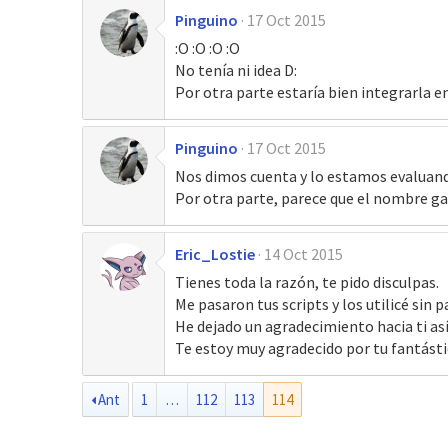
Pinguino
17 Oct 2015
:O :O :O :O
No tenía ni idea D:
Por otra parte estaría bien integrarla e
Pinguino
17 Oct 2015
Nos dimos cuenta y lo estamos evaluando
Por otra parte, parece que el nombre ga
Eric_Lostie
14 Oct 2015
Tienes toda la razón, te pido disculpas.
Me pasaron tus scripts y los utilicé sin 
He dejado un agradecimiento hacia ti así
Te estoy muy agradecido por tu fantásti
Ant
1
…
112
113
114