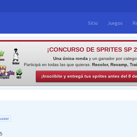
Sitio
Juegos
R
¡CONCURSO DE SPRITES SP 2
Una única ronda
y un ganador por categor
Participá en todas las que quieras:
Recolor, Revamp, Tra
¡Inscribite y entregá tus sprites antes del 8 d
o
aster
15