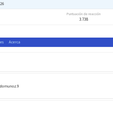
026
Puntuación de reacción
3.738
nes
Acerca
radomunoz.9