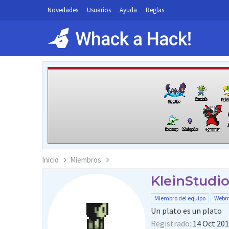
Novedades
Usuarios
Ayuda
Reglas
Inicio
Miembros
KleinStudi
Miembro del equipo
Webm
Un plato es un plato
Registrado
14 Oct 20