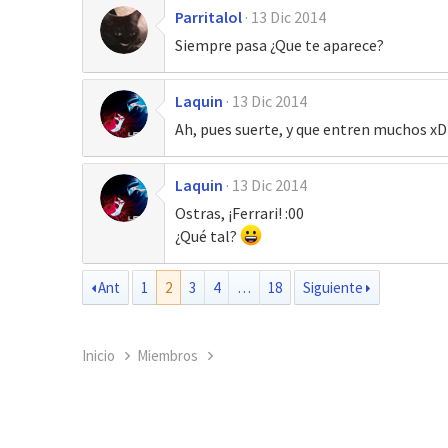
Parritalol
13 Dic 2014
Siempre pasa ¿Que te aparece?
Laquin
13 Dic 2014
Ah, pues suerte, y que entren muchos xD
Laquin
13 Dic 2014
Ostras, ¡Ferrari! :00
¿Qué tal?
Ant
1
2
3
4
…
18
Siguiente
Inicio
Miembros