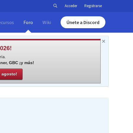
Acceder
Registrarse
ecursos
Foro
Wiki
Únete a Discord
026!
ía.
iner, GBC ¡y más!
e agosto!