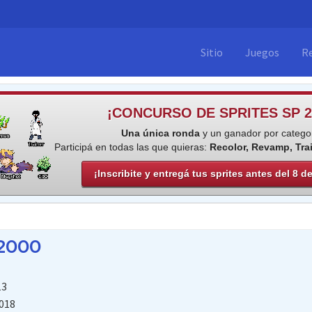
Sitio
Juegos
R
¡CONCURSO DE SPRITES SP 2
Una única ronda
y un ganador por categor
Participá en todas las que quieras:
Recolor, Revamp, Tra
¡Inscribite y entregá tus sprites antes del 8 d
2000
13
018