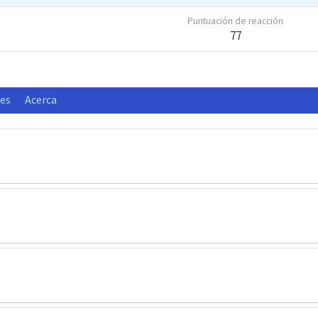
Puntuación de reacción
77
nes
Acerca