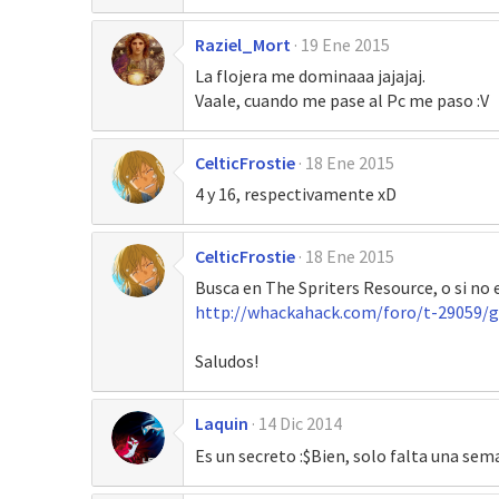
Raziel_Mort
19 Ene 2015
La flojera me dominaaa jajajaj.
Vaale, cuando me pase al Pc me paso :V
CelticFrostie
18 Ene 2015
4 y 16, respectivamente xD
CelticFrostie
18 Ene 2015
Busca en The Spriters Resource, o si no 
http://whackahack.com/foro/t-29059/
Saludos!
Laquin
14 Dic 2014
Es un secreto :$Bien, solo falta una se