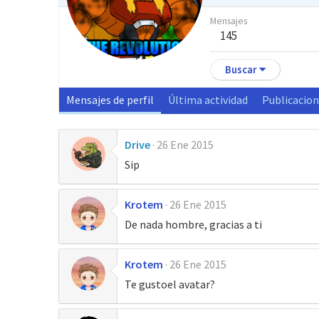
Mensajes
145
Buscar
Mensajes de perfil
Última actividad
Publicacio
Drive
26 Ene 2015
Sip
Krotem
26 Ene 2015
De nada hombre, gracias a ti
Krotem
26 Ene 2015
Te gustoel avatar?