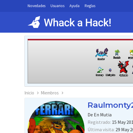
Novedades
Usuarios
Ayuda
Reglas
Inicio
Miembros
Raulmonty
De
En Mutia
Registrado
15 May 20
Última visita
29 May 2