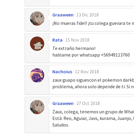
Graaween
13 Dic 2018
¡No mueras fidel! ¡tu colega guevara te 
Rata
15 Nov 2018
Te extraño hermano!
hablame por whatsapp +56949113760
Nachoius
12 Nov 2018
zaux guapo siguescon el pokemon darkblu
problema, ahora solo depende de ti. Si n
Graaween
27 Oct 2018
Zaux, colega, tenemos un grupo de What
Está: Reo, Aguiar, Javs, kurama, Juanjo
Saludos.