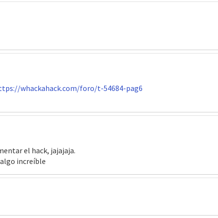
ttps://whackahack.com/foro/t-54684-pag6
ntar el hack, jajajaja.
 algo increíble