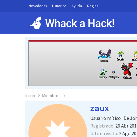
Novedades
Usuarios
Ayuda
Reglas
Inicio
Miembros
zaux
Usuario mítico
·
De
Jo
Registrado
26 Abr 201
Última visita
2 Ago 20