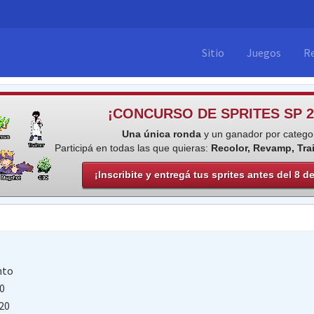
Sitio
Juegos
R
¡CONCURSO DE SPRITES SP 2
Una única ronda
y un ganador por categor
Participá en todas las que quieras:
Recolor, Revamp, Tra
¡Inscribite y entregá tus sprites antes del 8 d
hto
0
20