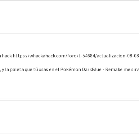
un hack https://whackahack.com/foro/t-54684/actualizacion-08-
a, y la paleta que tú usas en el Pokémon DarkBlue - Remake me sir