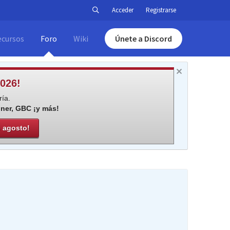
Acceder
Registrarse
ecursos
Foro
Wiki
Únete a Discord
026!
ía.
iner, GBC ¡y más!
e agosto!