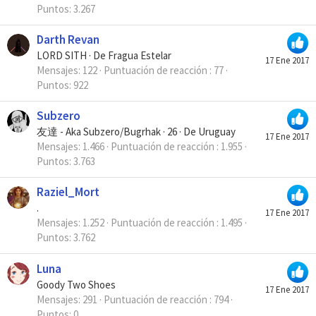
Puntos
3.267
Darth Revan
LORD SITH
·
De
Fragua Estelar
17 Ene 2017
Mensajes
122
Puntuación de reacción
77
Puntos
922
Subzero
友達 - Aka Subzero/Bugrhak
·
26
·
De
Uruguay
17 Ene 2017
Mensajes
1.466
Puntuación de reacción
1.955
Puntos
3.763
Raziel_Mort
.
17 Ene 2017
Mensajes
1.252
Puntuación de reacción
1.495
Puntos
3.762
Luna
Goody Two Shoes
17 Ene 2017
Mensajes
291
Puntuación de reacción
794
Puntos
0