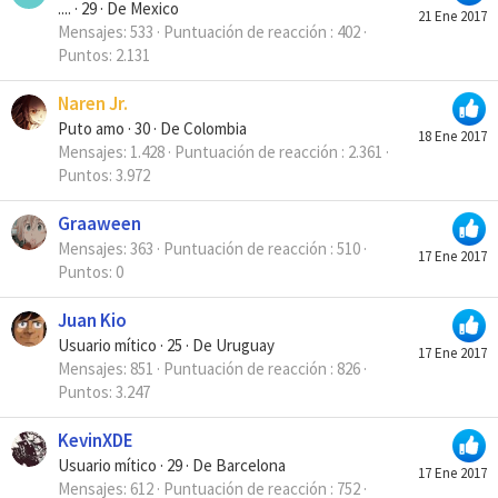
....
·
29
·
De
Mexico
21 Ene 2017
Mensajes
533
Puntuación de reacción
402
Puntos
2.131
Naren Jr.
Puto amo
·
30
·
De
Colombia
18 Ene 2017
Mensajes
1.428
Puntuación de reacción
2.361
Puntos
3.972
Graaween
Mensajes
363
Puntuación de reacción
510
17 Ene 2017
Puntos
0
Juan Kio
Usuario mítico
·
25
·
De
Uruguay
17 Ene 2017
Mensajes
851
Puntuación de reacción
826
Puntos
3.247
KevinXDE
Usuario mítico
·
29
·
De
Barcelona
17 Ene 2017
Mensajes
612
Puntuación de reacción
752