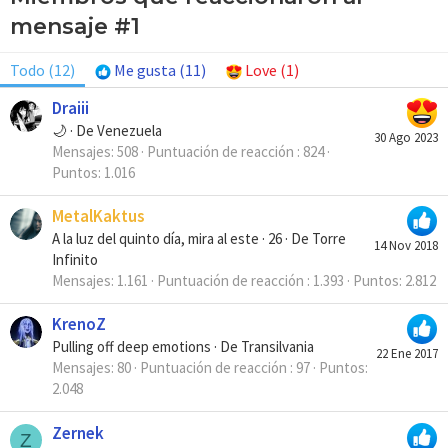
mensaje #1
Todo
(12)
Me gusta
(11)
Love
(1)
Draiii
🌙
·
De
Venezuela
30 Ago 2023
Mensajes
508
Puntuación de reacción
824
Puntos
1.016
MetalKaktus
A la luz del quinto día, mira al este
·
26
·
De
Torre
14 Nov 2018
Infinito
Mensajes
1.161
Puntuación de reacción
1.393
Puntos
2.812
KrenoZ
Pulling off deep emotions
·
De
Transilvania
22 Ene 2017
Mensajes
80
Puntuación de reacción
97
Puntos
2.048
Zernek
Z