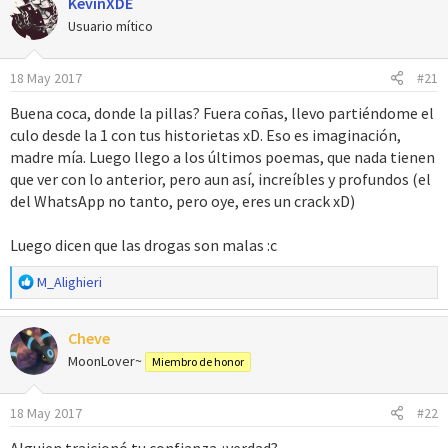
KevinXDE
Usuario mítico
18 May 2017
#21
Buena coca, donde la pillas? Fuera coñas, llevo partiéndome el
culo desde la 1 con tus historietas xD. Eso es imaginación,
madre mía. Luego llego a los últimos poemas, que nada tienen
que ver con lo anterior, pero aun así, increíbles y profundos (el
del WhatsApp no tanto, pero oye, eres un crack xD)
Luego dicen que las drogas son malas :c
R
M_Alighieri
e
a
Cheve
c
c
MoonLover~
Miembro de honor
i
o
18 May 2017
#22
n
e
Alguien traicionó tu confianza ¿verdad?