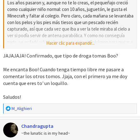
Los años pasaron y, aunque no te lo creas, el pequeñajo creció
como cualquier niño normal: con 10 años, juguetón, le gusta el
Minecraft y faltar al colegio. Pero claro, cada mañana se levantaba
con los pelos y los pies más tiesos que un pescado recién
capturado, así que cada vez que iba a ver la tele miraba al cielo a
ver si podía servir de antena parabólica. Y como no conseguía
nada, se enfadó y fue a buscar a su primer Pokémon para matar a
Hacer clic para expandir...
to' Dios y convertirse en un androide escupe-fuego.
JAJAJAJA! Confirmado, que tipo de droga tomas Boo?
Me encanta Boo! Cuando tenga tiempo libre me pasare a
comentar los otros tomos. Jjaja, con el primero ya me doy
cuenta que eres to' un loquillo.
Saludos!
R
M_Alighieri
e
a
Chandragupta
c
c
~the lunatic is in my head~
i