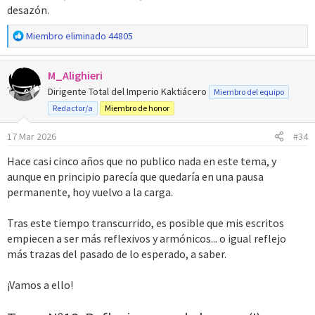
desazón.
R
Miembro eliminado 44805
e
a
M_Alighieri
c
c
Dirigente Total del Imperio Kaktiácero
Miembro del equipo
i
Redactor/a
Miembro de honor
o
n
17 Mar 2026
#34
e
s
Hace casi cinco años que no publico nada en este tema, y
:
aunque en principio parecía que quedaría en una pausa
permanente, hoy vuelvo a la carga.
Tras este tiempo transcurrido, es posible que mis escritos
empiecen a ser más reflexivos y armónicos... o igual reflejo
más trazas del pasado de lo esperado, a saber.
¡Vamos a ello!