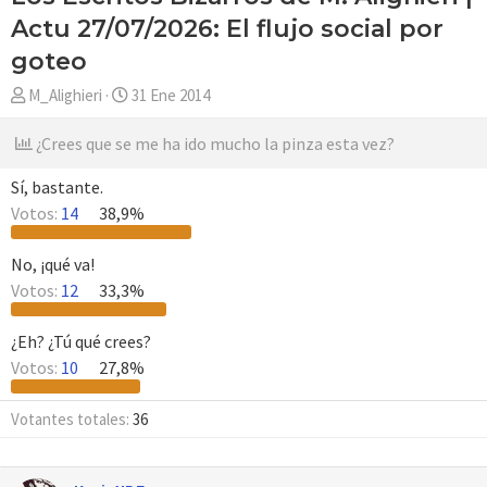
Actu 27/07/2026: El flujo social por
goteo
A
F
M_Alighieri
31 Ene 2014
u
e
t
c
¿Crees que se me ha ido mucho la pinza esta vez?
o
h
r
a
Sí, bastante.
d
Votos:
14
38,9%
e
i
No, ¡qué va!
n
Votos:
12
33,3%
i
c
¿Eh? ¿Tú qué crees?
i
Votos:
10
27,8%
o
Votantes totales
36