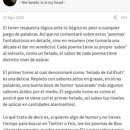
c
~the lunatic is in my head~
i
o
27 Ago 2020
#32
n
e
El tener respuesta lógica ante lo ilógico es peor a cualquier
s
juego de palabras. Así que no comentaré sobre estos 'poemas'
:
fantabulosos en detalle, sino en resumen (me tomaría una
década el dar mi veredicto). Cada poema tiene su propio 'sabor'
al leérselo, como un helado, el sabor de cada poema tiene
distinto nivel de azúcar.
El primer tomo al cual denominaré como 'helado de tutifruti'
es una delicia. Repleto con sabores altos en grasas, en otras
palabras, una buena dosis de humor 'azucarado' más algunos
sabores ácidos por el medio. El segundo tomo es como el
postré que te viene con el primer helado, así subes tus niveles
de azúcar en cantidades alarmantes!.
Lo qué trato de decir es, si quieres algo de humor y no tienes
tiempo para buscar en Twitter o Feis, lee los poemas de Boo
alternativamente, puedes siempre ver T.V o jugar video juegos