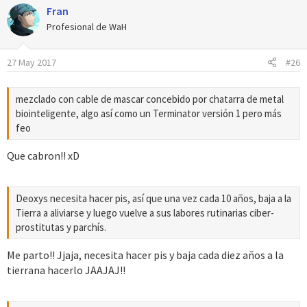
Fran
c
c
Profesional de WaH
i
o
27 May 2017
#26
n
e
s
mezclado con cable de mascar concebido por chatarra de metal
:
biointeligente, algo así como un Terminator versión 1 pero más
feo
Que cabron!! xD
Deoxys necesita hacer pis, así que una vez cada 10 años, baja a la
Tierra a aliviarse y luego vuelve a sus labores rutinarias ciber-
prostitutas y parchís.
Me parto!! Jjaja, necesita hacer pis y baja cada diez años a la
tierrana hacerlo JAAJAJ!!