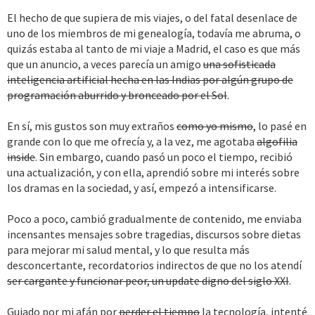
El hecho de que supiera de mis viajes, o del fatal desenlace de
uno de los miembros de mi genealogía, todavía me abruma, o
quizás estaba al tanto de mi viaje a Madrid, el caso es que más
que un anuncio, a veces parecía un amigo
una sofisticada
inteligencia artificial hecha en las Indias por algún grupo de
programación aburrido y bronceado por el Sol
.
En sí, mis gustos son muy extraños
como yo mismo
, lo pasé en
grande con lo que me ofrecía y, a la vez, me agotaba
algofilia
inside
. Sin embargo, cuando pasó un poco el tiempo, recibió
una actualización, y con ella, aprendió sobre mi interés sobre
los dramas en la sociedad, y así, empezó a intensificarse.
Poco a poco, cambió gradualmente de contenido, me enviaba
incensantes mensajes sobre tragedias, discursos sobre dietas
para mejorar mi salud mental, y lo que resulta más
desconcertante, recordatorios indirectos de que no los atendí
ser cargante y funcionar peor, un update digno del siglo XXI
.
Guiado por mi afán por
perder el tiempo
la tecnología, intenté