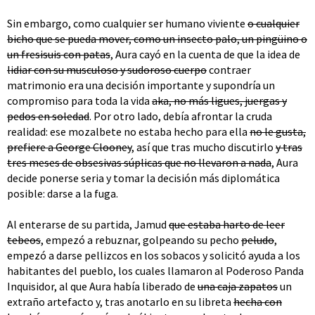
Sin embargo, como cualquier ser humano viviente
o cualquier
bicho que se pueda mover, como un insecto palo, un pingüino o
un fresisuis con patas
, Aura cayó en la cuenta de que la idea de
lidiar con su musculoso y sudoroso cuerpo
contraer
matrimonio era una decisión importante y supondría un
compromiso para toda la vida
aka, no más ligues, juergas y
pedos en soledad
. Por otro lado, debía afrontar la cruda
realidad: ese mozalbete no estaba hecho para ella
no le gusta,
prefiere a George Clooney
, así que tras mucho discutirlo
y tras
tres meses de obsesivas súplicas que no llevaron a nada
, Aura
decide ponerse seria y tomar la decisión más diplomática
posible: darse a la fuga.
Al enterarse de su partida, Jamud
que estaba harto de leer
tebeos
, empezó a rebuznar, golpeando su pecho
peludo
,
empezó a darse pellizcos en los sobacos y solicitó ayuda a los
habitantes del pueblo, los cuales llamaron al Poderoso Panda
Inquisidor, al que Aura había liberado de
una caja zapatos
un
extraño artefacto y, tras anotarlo en su libreta
hecha con