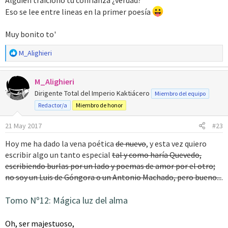
s
Eso se lee entre lineas en la primer poesía
:
Muy bonito to'
R
M_Alighieri
e
a
M_Alighieri
c
c
Dirigente Total del Imperio Kaktiácero
Miembro del equipo
i
Redactor/a
Miembro de honor
o
n
21 May 2017
#23
e
s
Hoy me ha dado la vena poética
de nuevo
, y esta vez quiero
:
escribir algo un tanto especial
tal y como haría Quevedo,
escribiendo burlas por un lado y poemas de amor por el otro;
no soy un Luis de Góngora o un Antonio Machado, pero bueno...
.
Tomo Nº12: Mágica luz del alma
Oh, ser majestuoso,