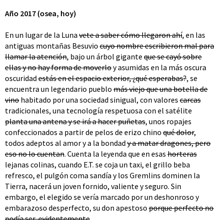
Año 2017 (osea, hoy)
En un lugar de la Luna
vete a saber cómo llegaron ahí
, en las
antiguas montañas Besuvio
cuyo nombre escribieron mal para
llamar la atención
, bajo un árbol gigante
que se cayó sobre
ellas y no hay forma de moverlo
y asumidas en la más oscura
oscuridad
estás en el espacio exterior, ¿qué esperabas?
, se
encuentra un legendario pueblo
más viejo que una botella de
vino
habitado por una sociedad sinigual, con valores
carcas
tradicionales, una tecnología respetuosa con el satélite
planta una antena y se irá a hacer puñetas
, unos ropajes
confeccionados a partir de pelos de erizo chino
qué dolor
,
todos adeptos al amor y a la bondad
y a matar dragones, pero
eso no lo cuentan
. Cuenta la leyenda que en esas
horteras
lejanas colinas, cuando E.T. se coja un taxi, el grillo beba
refresco, el pulgón coma sandía y los Gremlins dominen la
Tierra, nacerá un joven fornido, valiente y seguro. Sin
embargo, el elegido se vería marcado por un deshonroso y
embarazoso desperfecto, su don apestoso
porque perfecto no
podía ser, evidentemente
.