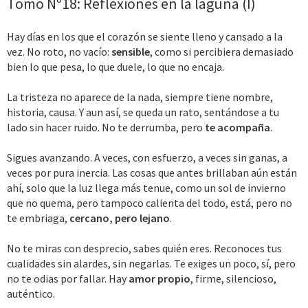
Tomo Nº18: Reflexiones en la laguna (I)
Hay días en los que el corazón se siente lleno y cansado a la
vez. No roto, no vacío:
sensible
, como si percibiera demasiado
bien lo que pesa, lo que duele, lo que no encaja.
La tristeza no aparece de la nada, siempre tiene nombre,
historia, causa. Y aun así, se queda un rato, sentándose a tu
lado sin hacer ruido. No te derrumba, pero
te acompaña
.
Sigues avanzando. A veces, con esfuerzo, a veces sin ganas, a
veces por pura inercia. Las cosas que antes brillaban aún están
ahí, solo que la luz llega más tenue, como un sol de invierno
que no quema, pero tampoco calienta del todo, está, pero no
te embriaga,
cercano, pero lejano
.
No te miras con desprecio, sabes quién eres. Reconoces tus
cualidades sin alardes, sin negarlas. Te exiges un poco, sí, pero
no te odias por fallar. Hay
amor propio
, firme, silencioso,
auténtico.