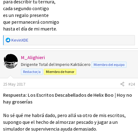
para describir tu ternura,
cada segundo contigo
es un regalo presente
que permanecerá conmigo
hasta el día de mi muerte.
R
KevinXDE
e
a
M_Alighieri
c
c
Dirigente Total del Imperio Kaktiácero
Miembro del equipo
i
Redactor/a
Miembro de honor
o
n
25 May 2017
#24
e
s
Respuesta: Los Escritos Descabellados de Helix Boo | Hoy no
:
hay groserías
No sé qué me habrá dado, pero allá va otro de mis escritos,
supongo que el hecho de almorzar pescado y jugar a un
simulador de supervivencia ayuda demasiado.