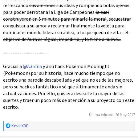
refrescando
sus alerones
sus ideas y rompiendo bolas
ajenas
para poder derrotar a la Liga de Campeones
la cual
construyeron en 5 minutos para minarle la moral
,
secuestrar
conquistar a su amor y reclamar finalmente la veleta para
dominar el mundo
liderar su aldea, o lo que queda de ella...
el
objetivo de Aura es lógico, impedirlo, y lo tiene a huevo...
.
------------------------
Gracias a
@A3rdna
y a su hack Pokemon Moonlight
(Pokemoon) por su historia, hace mucho tiempo que no
escrito una parodia descabellada y sé que no es de las mejores,
pero su hack es fantástico y sé que últimamente anda sin
actualizaciones. Por ello, quisiera desearle la mayor de las
suertes y traer un poco más de atención a su proyecto con este
escrito.
Última edición:
26 May 2017
R
KevinXDE
e
a