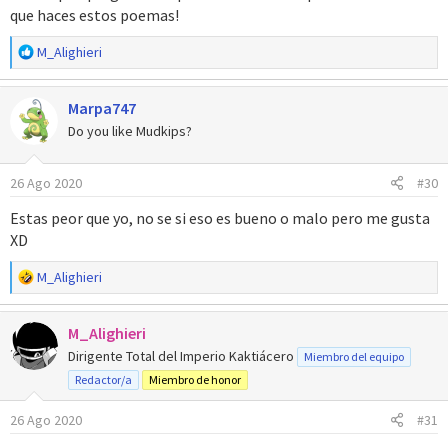
que haces estos poemas!
R
M_Alighieri
e
a
Marpa747
c
c
Do you like Mudkips?
i
o
26 Ago 2020
#30
n
e
Estas peor que yo, no se si eso es bueno o malo pero me gusta
s
XD
:
R
M_Alighieri
e
a
M_Alighieri
c
c
Dirigente Total del Imperio Kaktiácero
Miembro del equipo
i
Redactor/a
Miembro de honor
o
n
26 Ago 2020
#31
e
s