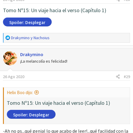
e
s
Tomo Nº15: Un viaje hacia el verso (Capítulo 1)
:
Spoiler:
Desplegar
R
Drakymino
y
Nachoius
e
a
Drakymino
c
c
¡La melancolía es felicidad!
i
o
26 Ago 2020
#29
n
e
s
Helix Boo dijo:
:
Tomo Nº15: Un viaje hacia el verso (Capítulo 1)
Spoiler:
Desplegar
-Ah no ps...qué genial lo que acabo de leer!...qué facilidad con la