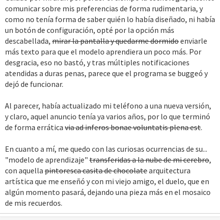
comunicar sobre mis preferencias de forma rudimentaria, y
como no tenía forma de saber quién lo había diseñado, ni había
un botón de configuración, opté por la opción más
descabellada,
mirar la pantalla y quedarme dormido
enviarle
más texto para que el modelo aprendiera un poco más. Por
desgracia, eso no bastó, y tras múltiples notificaciones
atendidas a duras penas, parece que el programa se buggeó y
dejó de funcionar.
Al parecer, había actualizado mi teléfono a una nueva versión,
y claro, aquel anuncio tenía ya varios años, por lo que terminó
de forma errática
via ad inferos bonae voluntatis plena est
.
En cuanto a mí, me quedo con las curiosas ocurrencias de su...
"modelo de aprendizaje"
transferidas a la nube de mi cerebro
,
con aquella
pintoresca casita de chocolate
arquitectura
artística que me enseñó y con mi viejo amigo, el duelo, que en
algún momento pasará, dejando una pieza más en el mosaico
de mis recuerdos.