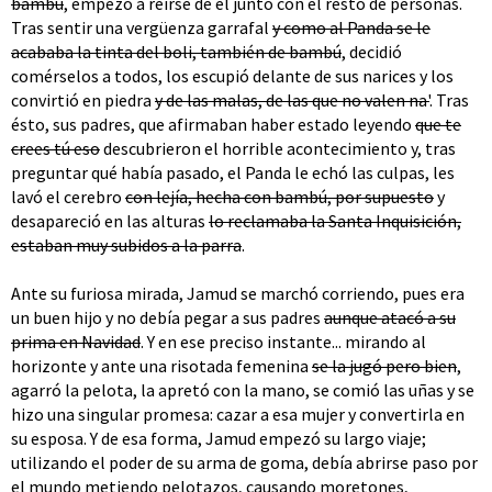
bambú
, empezó a reírse de él junto con el resto de personas.
Tras sentir una vergüenza garrafal
y como al Panda se le
acababa la tinta del boli, también de bambú
, decidió
comérselos a todos, los escupió delante de sus narices y los
convirtió en piedra
y de las malas, de las que no valen na'
. Tras
ésto, sus padres, que afirmaban haber estado leyendo
que te
crees tú eso
descubrieron el horrible acontecimiento y, tras
preguntar qué había pasado, el Panda le echó las culpas, les
lavó el cerebro
con lejía, hecha con bambú, por supuesto
y
desapareció en las alturas
lo reclamaba la Santa Inquisición,
estaban muy subidos a la parra
.
Ante su furiosa mirada, Jamud se marchó corriendo, pues era
un buen hijo y no debía pegar a sus padres
aunque atacó a su
prima en Navidad
. Y en ese preciso instante... mirando al
horizonte y ante una risotada femenina
se la jugó pero bien
,
agarró la pelota, la apretó con la mano, se comió las uñas y se
hizo una singular promesa: cazar a esa mujer y convertirla en
su esposa. Y de esa forma, Jamud empezó su largo viaje;
utilizando el poder de su arma de goma, debía abrirse paso por
el mundo metiendo pelotazos, causando moretones,