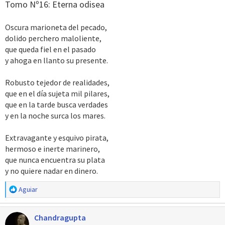
Tomo Nº16: Eterna odisea
:
Oscura marioneta del pecado,
dolido perchero maloliente,
que queda fiel en el pasado
y ahoga en llanto su presente.
Robusto tejedor de realidades,
que en el día sujeta mil pilares,
que en la tarde busca verdades
y en la noche surca los mares.
Extravagante y esquivo pirata,
hermoso e inerte marinero,
que nunca encuentra su plata
y no quiere nadar en dinero.
R
Aguiar
e
a
Chandragupta
c