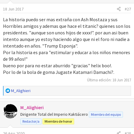
o
18 Jun 2017
#27
n
e
La historia puedo ser mas extraña con Ash Mostaza y sus
s
Horribles amigos y ademas que hace el titanic? quienes son los
:
presidentes. "aunque son unos hijos de xxxx!". por aun asi buen
intento aunque yo estoy haciendo algo que ni el foro ni nadie a
intentado en años. "Trump Esponja".
Por la historia es para "estimular y educar a los niños menores
de 99 años!"
bueno por para no estar aburrido "gracias" helix boo!.
Por lo de la bola de goma Jugaste Katamari Damachi?.
Última edición:
18 Jun 2017
R
M_Alighieri
e
a
M_Alighieri
c
c
Dirigente Total del Imperio Kaktiácero
Miembro del equipo
i
Redactor/a
Miembro de honor
o
n
26 Ago 2020
#28