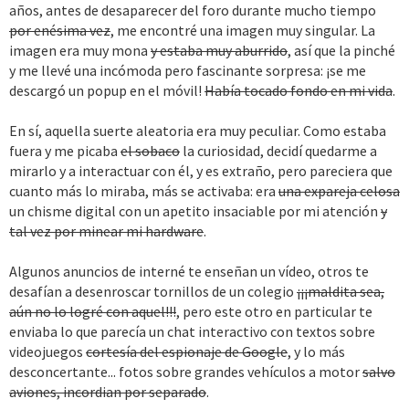
años, antes de desaparecer del foro durante mucho tiempo
por enésima vez
, me encontré una imagen muy singular. La
imagen era muy mona
y estaba muy aburrido
, así que la pinché
y me llevé una incómoda pero fascinante sorpresa: ¡se me
descargó un popup en el móvil!
Había tocado fondo en mi vida
.
En sí, aquella suerte aleatoria era muy peculiar. Como estaba
fuera y me picaba
el sobaco
la curiosidad, decidí quedarme a
mirarlo y a interactuar con él, y es extraño, pero pareciera que
cuanto más lo miraba, más se activaba: era
una expareja celosa
un chisme digital con un apetito insaciable por mi atención
y
tal vez por minear mi hardware
.
Algunos anuncios de interné te enseñan un vídeo, otros te
desafían a desenroscar tornillos de un colegio
¡¡¡maldita sea,
aún no lo logré con aquel!!!
, pero este otro en particular te
enviaba lo que parecía un chat interactivo con textos sobre
videojuegos
cortesía del espionaje de Google
, y lo más
desconcertante... fotos sobre grandes vehículos a motor
salvo
aviones, incordian por separado
.