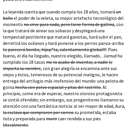
La leyenda cuenta que cuando cumpla los 18 años, tomará
un
baño
el poder de la veleta, su mayor artefacto tecnológico del
momento
no sirve para nada, pero tiene forma de gallina
, con
la que tratará de airear sus sobacos y desplegará una
tempestad pestilente que matará gaviotas, hará subir el pan,
derretirá los océanos y hará ponerse a los perros panza-arriba
te parecerá bonito, hijop*ta, calentamiento global!!!
. Pues
bueno, el día ha llegado, nuestro elegido, llamado... Jamud ha
cumplido los 18 tacos
me lo acabo de inventar, a nadie le
importa su nombre
, con gran alegría se encamina ante sus
viejos y éstos, temerosos de su potencial maligno, le hacen
entrega del artilugio más inofensivo del mundo: una pelota de
goma
hecha con polvo espacial y pilas del rastrillo
. Al
principio, como era de esperar, nuestro oloroso protagonista
se sintió ofendido; sin embargo, sus progenitores llamaron su
atención con una fantástica noticia: al ser mayor de edad, Aura,
la esclava que compraron por correo
su prometida, estaba
lista y preparada para
morir
caer rendida a sus pies
literalmente
.