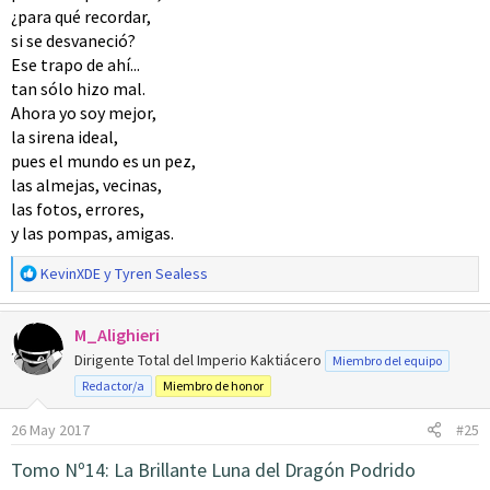
¿para qué recordar,
si se desvaneció?
Ese trapo de ahí...
tan sólo hizo mal.
Ahora yo soy mejor,
la sirena ideal,
pues el mundo es un pez,
las almejas, vecinas,
las fotos, errores,
y las pompas, amigas.
R
KevinXDE
y
Tyren Sealess
e
a
M_Alighieri
c
c
Dirigente Total del Imperio Kaktiácero
Miembro del equipo
i
Redactor/a
Miembro de honor
o
n
26 May 2017
#25
e
s
Tomo Nº14: La Brillante Luna del Dragón Podrido
: