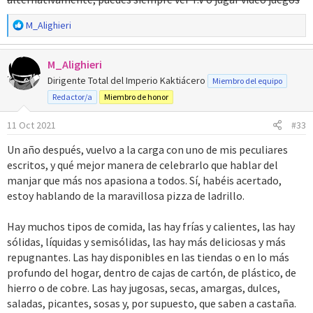
R
M_Alighieri
e
a
M_Alighieri
c
c
Dirigente Total del Imperio Kaktiácero
Miembro del equipo
i
Redactor/a
Miembro de honor
o
n
11 Oct 2021
#33
e
s
Un año después, vuelvo a la carga con uno de mis peculiares
:
escritos, y qué mejor manera de celebrarlo que hablar del
manjar que más nos apasiona a todos. Sí, habéis acertado,
estoy hablando de la maravillosa pizza de ladrillo.
Hay muchos tipos de comida, las hay frías y calientes, las hay
sólidas, líquidas y semisólidas, las hay más deliciosas y más
repugnantes. Las hay disponibles en las tiendas o en lo más
profundo del hogar, dentro de cajas de cartón, de plástico, de
hierro o de cobre. Las hay jugosas, secas, amargas, dulces,
saladas, picantes, sosas y, por supuesto, que saben a castaña.