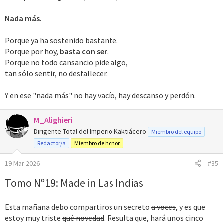
Nada más
.
Porque ya ha sostenido bastante.
Porque por hoy,
basta con ser
.
Porque no todo cansancio pide algo,
tan sólo sentir, no desfallecer.
Y en ese "nada más" no hay vacío, hay descanso y perdón.
M_Alighieri
Dirigente Total del Imperio Kaktiácero
Miembro del equipo
Redactor/a
Miembro de honor
19 Mar 2026
#35
Tomo Nº19: Made in Las Indias
Esta mañana debo compartiros un secreto
a voces
, y es que
estoy muy triste
qué novedad
. Resulta que, hará unos cinco