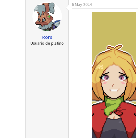
6 May 2024
r
a
d
e
i
n
Rors
i
Usuario de platino
c
i
o