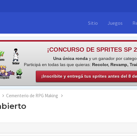
Sitio
Juegos
R
¡CONCURSO DE SPRITES SP 2
Una única ronda
y un ganador por categor
Participá en todas las que quieras:
Recolor, Revamp, Tra
¡Inscribite y entregá tus sprites antes del 8 d
Cementerio de RPG Making
bierto