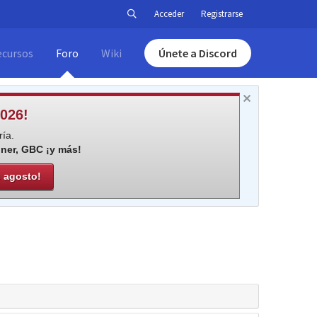
Acceder
Registrarse
ecursos
Foro
Wiki
Únete a Discord
026!
ía.
iner, GBC ¡y más!
e agosto!