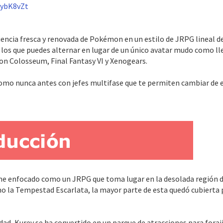
CybK8vZt
ncia fresca y renovada de Pokémon en un estilo de JRPG lineal de
 los que puedes alternar en lugar de un único avatar mudo como l
on Colosseum, Final Fantasy VI y Xenogears.
como nunca antes con jefes multifase que te permiten cambiar de e
e enfocado como un JRPG que toma lugar en la desolada región d
 la Tempestad Escarlata, la mayor parte de esta quedó cubierta
idad, Kurev se ha convertido en un parque de atracciones para fora