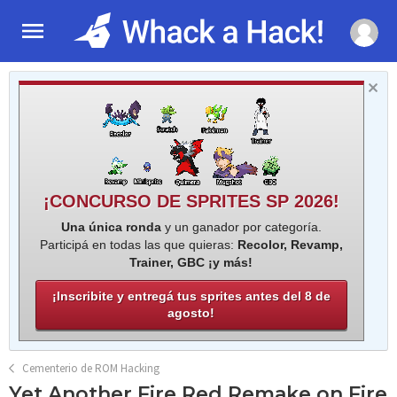
¡CONCURSO DE SPRITES SP 2026!
Una única ronda
y un ganador por categoría.
Participá en todas las que quieras:
Recolor, Revamp,
Trainer, GBC ¡y más!
¡Inscribite y entregá tus sprites antes del 8 de
agosto!
Cementerio de ROM Hacking
Yet Another Fire Red Remake on Fire