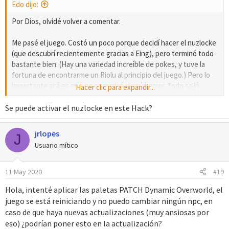
Edo dijo:
:
Por Dios, olvidé volver a comentar.
Me pasé el juego. Costó un poco porque decidí hacer el nuzlocke
(que descubrí recientemente gracias a Eing), pero terminó todo
bastante bien. (Hay una variedad increíble de pokes, y tuve la
fortuna de encontrarme un Riolu al principio del juego.) Pero lo
importante acá es que no encontré ningún error. Todo salió
Hacer clic para expandir...
perfecto y funcionó mejor, así que enhorabuena por haberlo
logrado.
Se puede activar el nuzlocke en este Hack?
Saludos.
jrlopes
J
Usuario mítico
11 May 2020
#19
Hola, intenté aplicar las paletas PATCH Dynamic Overworld, el
juego se está reiniciando y no puedo cambiar ningún npc, en
caso de que haya nuevas actualizaciones (muy ansiosas por
eso) ¿podrían poner esto en la actualización?