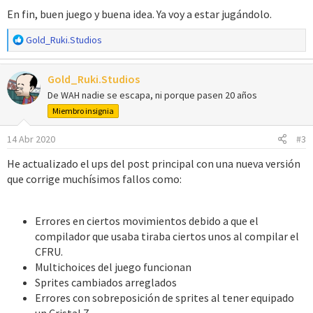
En fin, buen juego y buena idea. Ya voy a estar jugándolo.
R
Gold_Ruki.Studios
e
a
Gold_Ruki.Studios
c
c
De WAH nadie se escapa, ni porque pasen 20 años
i
Miembro insignia
o
n
14 Abr 2020
#3
e
s
He actualizado el ups del post principal con una nueva versión
:
que corrige muchísimos fallos como:
Errores en ciertos movimientos debido a que el
compilador que usaba tiraba ciertos unos al compilar el
CFRU.
Multichoices del juego funcionan
Sprites cambiados arreglados
Errores con sobreposición de sprites al tener equipado
un Cristal Z