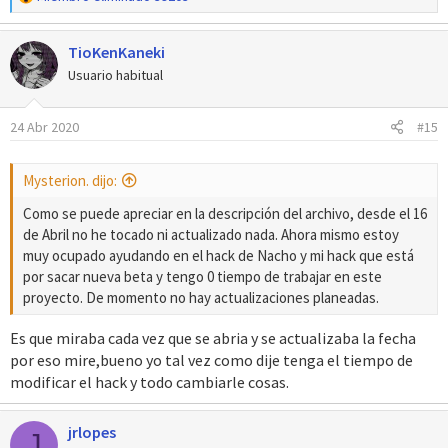
e
a
TioKenKaneki
c
c
Usuario habitual
i
o
24 Abr 2020
#15
n
e
s
Mysterion. dijo:
:
Como se puede apreciar en la descripción del archivo, desde el 16
de Abril no he tocado ni actualizado nada. Ahora mismo estoy
muy ocupado ayudando en el hack de Nacho y mi hack que está
por sacar nueva beta y tengo 0 tiempo de trabajar en este
proyecto. De momento no hay actualizaciones planeadas.
Es que miraba cada vez que se abria y se actualizaba la fecha
por eso mire,bueno yo tal vez como dije tenga el tiempo de
modificar el hack y todo cambiarle cosas.
jrlopes
J