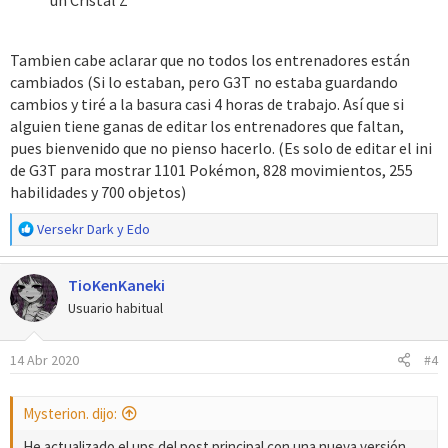
Tambien cabe aclarar que no todos los entrenadores están
cambiados (Si lo estaban, pero G3T no estaba guardando
cambios y tiré a la basura casi 4 horas de trabajo. Así que si
alguien tiene ganas de editar los entrenadores que faltan,
pues bienvenido que no pienso hacerlo. (Es solo de editar el ini
de G3T para mostrar 1101 Pokémon, 828 movimientos, 255
habilidades y 700 objetos)
R
Versekr Dark
y
Edo
e
a
TioKenKaneki
c
c
Usuario habitual
i
o
14 Abr 2020
#4
n
e
s
Mysterion. dijo:
:
He actualizado el ups del post principal con una nueva versión