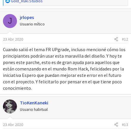
R
Gold_Ruki.Studios
e
a
jrlopes
c
J
c
Usuario mítico
i
o
23 Abr 2020
#12
n
e
Cuando salió el tema FR UPgrade, incluso mencioné cómo los
s
principiantes podrán usar esta maravilla del diseño. Y hoy te
:
pones este parche, esto es de gran ayuda para aquellos que
están comenzando en el mundo Rom Hack, felicidades por la
iniciativa Espero que puedan mejorar este error en el futuro
con el proyecto. Y felicitarlo por pensar en el que tiene poco
conocimiento.
TioKenKaneki
Usuario habitual
23 Abr 2020
#13