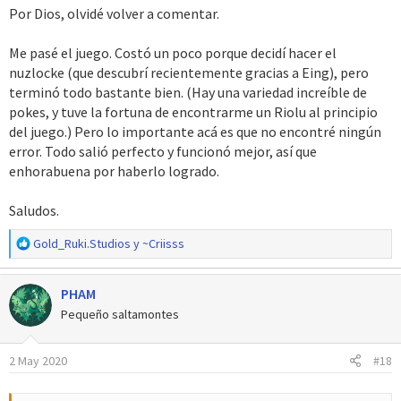
Por Dios, olvidé volver a comentar.
Me pasé el juego. Costó un poco porque decidí hacer el
nuzlocke (que descubrí recientemente gracias a Eing), pero
terminó todo bastante bien. (Hay una variedad increíble de
pokes, y tuve la fortuna de encontrarme un Riolu al principio
del juego.) Pero lo importante acá es que no encontré ningún
error. Todo salió perfecto y funcionó mejor, así que
enhorabuena por haberlo logrado.
Saludos.
R
Gold_Ruki.Studios
y
~Criisss
e
a
PHAM
c
c
Pequeño saltamontes
i
o
2 May 2020
#18
n
e
s