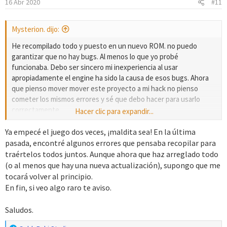
16 Abr 2020
#11
e
s
:
Mysterion. dijo:
He recompilado todo y puesto en un nuevo ROM. no puedo
garantizar que no hay bugs. Al menos lo que yo probé
funcionaba. Debo ser sincero mi inexperiencia al usar
apropiadamente el engine ha sido la causa de esos bugs. Ahora
que pienso mover mover este proyecto a mi hack no pienso
cometer los mismos errores y sé que debo hacer para usarlo
correctamente.
Hacer clic para expandir...
Es todo por ahora. Que esta sea la beta final del Proyecto de 15D
Ya empecé el juego dos veces, ¡maldita sea! En la última
pasada, encontré algunos errores que pensaba recopilar para
traértelos todos juntos. Aunque ahora que haz arreglado todo
(o al menos que hay una nueva actualización), supongo que me
tocará volver al principio.
En fin, si veo algo raro te aviso.
Saludos.