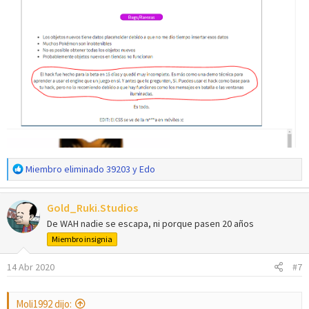
R
Miembro eliminado 39203
y
Edo
e
a
Gold_Ruki.Studios
c
c
De WAH nadie se escapa, ni porque pasen 20 años
i
Miembro insignia
o
n
14 Abr 2020
#7
e
s
:
Moli1992 dijo: