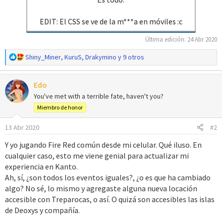
EDIT: El CSS se ve de la m***a en móviles :c
Última edición:
24 Abr 2020
R
Shiny_Miner
,
KuruS
,
Drakymino
y 9 otros
e
a
Edo
c
c
You've met with a terrible fate, haven't you?
i
Miembro de honor
o
n
13 Abr 2020
#2
e
s
Y yo jugando Fire Red común desde mi celular. Qué iluso. En
:
cualquier caso, esto me viene genial para actualizar mi
experiencia en Kanto.
Ah, sí, ¿son todos los eventos iguales?, ¿o es que ha cambiado
algo? No sé, lo mismo y agregaste alguna nueva locación
accesible con Treparocas, o así. O quizá son accesibles las islas
de Deoxys y compañía.