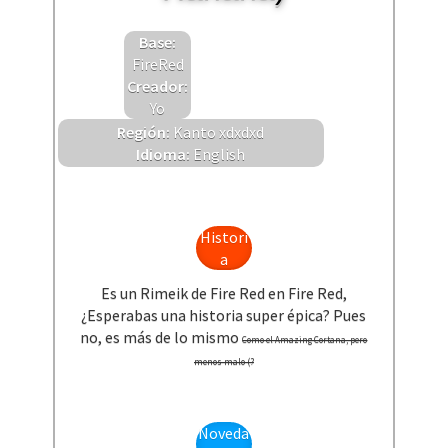
Base:
FireRed
Creador:
Yo
Región:
Kanto xdxdxd
Idioma:
English
Histori
a
Es un Rimeik de Fire Red en Fire Red,
¿Esperabas una historia super épica? Pues
no, es más de lo mismo
Como el Amazing Cortana, pero
menos malo (?
Noveda