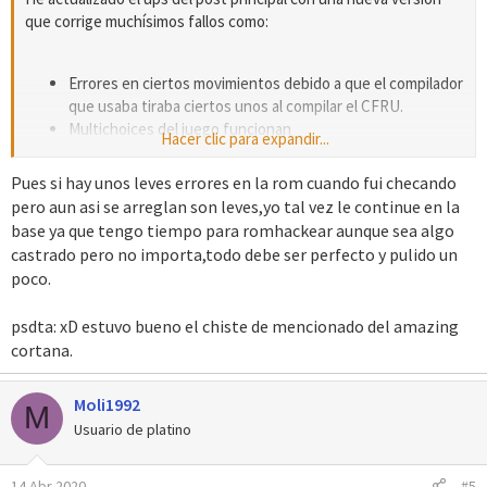
que corrige muchísimos fallos como:
Errores en ciertos movimientos debido a que el compilador
que usaba tiraba ciertos unos al compilar el CFRU.
Multichoices del juego funcionan
Hacer clic para expandir...
Sprites cambiados arreglados
Errores con sobreposición de sprites al tener equipado un
Pues si hay unos leves errores en la rom cuando fui checando
Cristal Z
pero aun asi se arreglan son leves,yo tal vez le continue en la
base ya que tengo tiempo para romhackear aunque sea algo
castrado pero no importa,todo debe ser perfecto y pulido un
Tambien cabe aclarar que no todos los entrenadores están
poco.
cambiados (Si lo estaban, pero G3T no estaba guardando
cambios y tiré a la basura casi 4 horas de trabajo. Así que si
psdta: xD estuvo bueno el chiste de mencionado del amazing
alguien tiene ganas de editar los entrenadores que faltan, pues
cortana.
bienvenido que no pienso hacerlo. (Es solo de editar el ini de G3T
para mostrar 1101 Pokémon, 828 movimientos, 255 habilidades y
700 objetos)
Moli1992
M
Usuario de platino
14 Abr 2020
#5