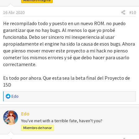
16 Abr 2020
#10
He recompilado todo y puesto en un nuevo ROM. no puedo
garantizar que no hay bugs. Al menos lo que yo probé
funcionaba. Debo ser sincero mi inexperiencia al usar
apropiadamente el engine ha sido la causa de esos bugs. Ahora
que pienso mover mover este proyecto a mi hack no pienso
cometer los mismos errores y sé que debo hacer para usarlo
correctamente.
Es todo por ahora. Que esta sea la beta final del Proyecto de
15D
R
Edo
e
a
Edo
c
c
You've met with a terrible fate, haven't you?
i
Miembro de honor
o
n