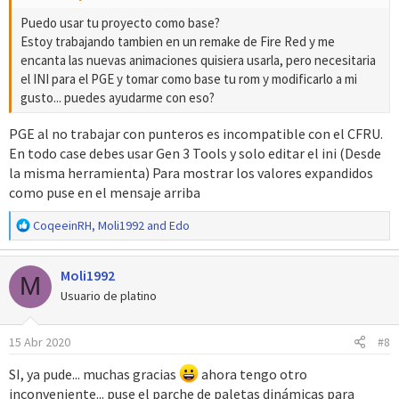
Puedo usar tu proyecto como base?
Estoy trabajando tambien en un remake de Fire Red y me
encanta las nuevas animaciones quisiera usarla, pero necesitaria
el INI para el PGE y tomar como base tu rom y modificarlo a mi
gusto... puedes ayudarme con eso?
PGE al no trabajar con punteros es incompatible con el CFRU.
En todo case debes usar Gen 3 Tools y solo editar el ini (Desde
la misma herramienta) Para mostrar los valores expandidos
como puse en el mensaje arriba
R
CoqeeinRH
,
Moli1992
and
Edo
e
a
Moli1992
c
M
c
Usuario de platino
i
o
15 Abr 2020
#8
n
e
SI, ya pude... muchas gracias
ahora tengo otro
s
inconveniente... puse el parche de paletas dinámicas para
: