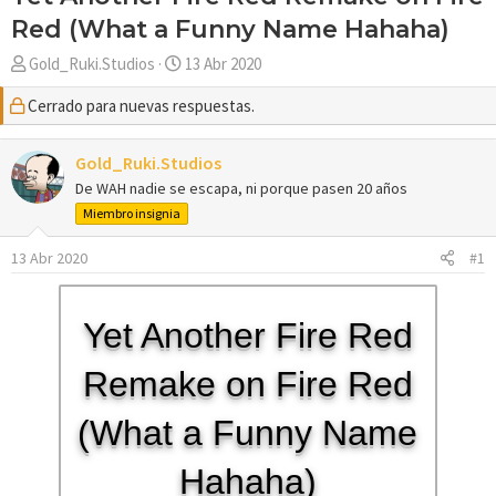
Red (What a Funny Name Hahaha)
A
F
Gold_Ruki.Studios
13 Abr 2020
u
e
Cerrado para nuevas respuestas.
t
c
o
h
r
a
Gold_Ruki.Studios
d
De WAH nadie se escapa, ni porque pasen 20 años
e
Miembro insignia
i
n
13 Abr 2020
#1
i
c
i
Yet Another Fire Red
o
Remake on Fire Red
(What a Funny Name
Hahaha)