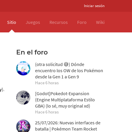
Iniciar sesión
Sitio
Juegos
Recursos
Foro
Wiki
En el foro
(otra solicitud 😅) Dónde
encuentro los OW de los Pokémon
desde la Gen 1 a Gen 9
Hace 6 horas
y
).
[Godot]Pokedot-Expansion
(Engine Multiplataforma Estilo
GBA) (lo sé, muy original xd)
Hace 6 horas
25/07/2026: Nuevas interfaces de
batalla | Pokémon Team Rocket