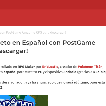
 con PostGame Fangame RPG para descargar!
eto en Español con PostGame
scargar!
rollado en
RPG Maker
por
EricLostie
, creador de
Pokémon Titán
,
en
español
para vuestro
PC
y dispositivo
Android
(gracias a a
Joipla
o desarrollador, y ya ha anunciado que
no será el último
, pues está
 Z
.