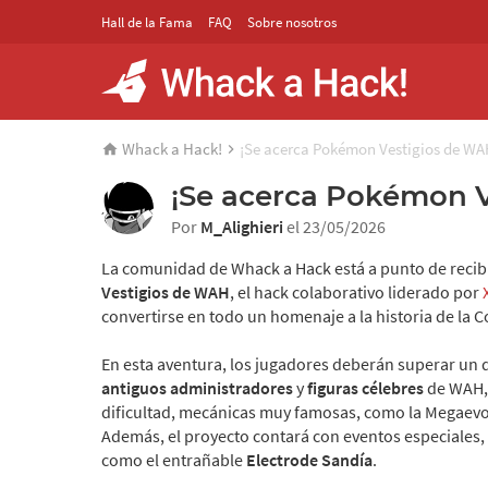
Hall de la Fama
FAQ
Sobre nosotros
Whack a Hack!
¡Se acerca Pokémon Vestigios de WA
¡Se acerca Pokémon 
Por
M_Alighieri
el 23/05/2026
La comunidad de Whack a Hack está a punto de recibi
Vestigios de WAH
, el hack colaborativo liderado por
convertirse en todo un homenaje a la historia de la
En esta aventura, los jugadores deberán superar un
antiguos administradores
y
figuras célebres
de WAH, 
dificultad, mecánicas muy famosas, como la Megaevol
Además, el proyecto contará con eventos especiales,
como el entrañable
Electrode Sandía
.