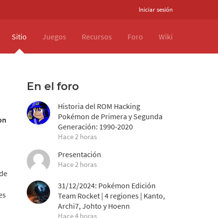
Iniciar sesión
Sitio
Juegos
Recursos
Foro
Wiki
En el foro
Historia del ROM Hacking
Pokémon de Primera y Segunda
on
Generación: 1990-2020
Hace 2 horas
Presentación
Hace 2 horas
 de
31/12/2024: Pokémon Edición
es
Team Rocket | 4 regiones | Kanto,
Archi7, Johto y Hoenn
Hace 4 horas