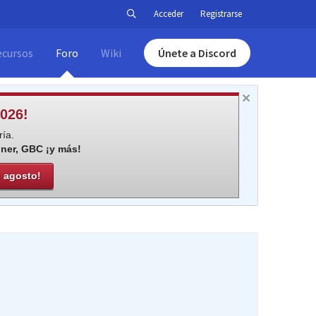
Acceder
Registrarse
ecursos
Foro
Wiki
Únete a Discord
026!
ía.
iner, GBC ¡y más!
e agosto!