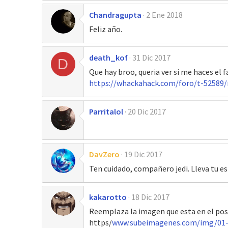
Chandragupta
2 Ene 2018
Feliz año.
death_kof
31 Dic 2017
D
Que hay broo, queria ver si me haces el f
https://whackahack.com/foro/t-52589/
Parritalol
20 Dic 2017
DavZero
19 Dic 2017
Ten cuidado, compañero jedi. Lleva tu 
kakarotto
18 Dic 2017
Reemplaza la imagen que esta en el pos
https/
www.subeimagenes.com/img/01-