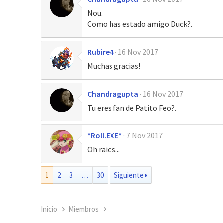
Nou.
Como has estado amigo Duck?.
Rubire4
16 Nov 2017
Muchas gracias!
Chandragupta
16 Nov 2017
Tu eres fan de Patito Feo?.
*Roll.EXE*
7 Nov 2017
Oh raios...
1
2
3
…
30
Siguiente
Inicio
Miembros