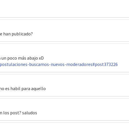
ue han publicado?
a un poco más abajo xD
/postulaciones-buscamos-nuevos-moderadores#post373226
o es habil para aquello
n los post? saludos