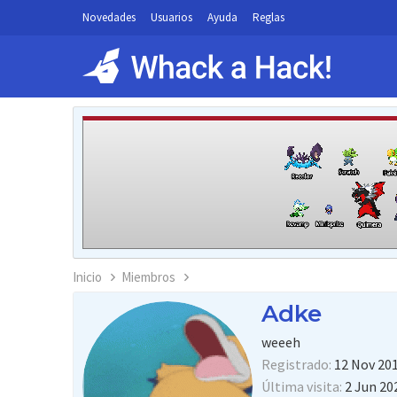
Novedades
Usuarios
Ayuda
Reglas
Inicio
Miembros
Adke
weeeh
Registrado
12 Nov 20
Última visita
2 Jun 20