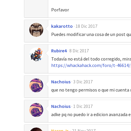
Porfavor
kakarotto
18 Dic 2017
Puedes modificar una cosa de un post q
Rubire4
8 Dic 2017
Todavía no está del todo corregido, mir
https://whackahack.com/foro/t-46614
Nachoius
3 Dic 2017
que no tengo permisos o que mi cuenta n
Nachoius
1 Dic 2017
adke pq no puedo ir a edicion avanzada e
Naren Jr.
21 Nov 2017