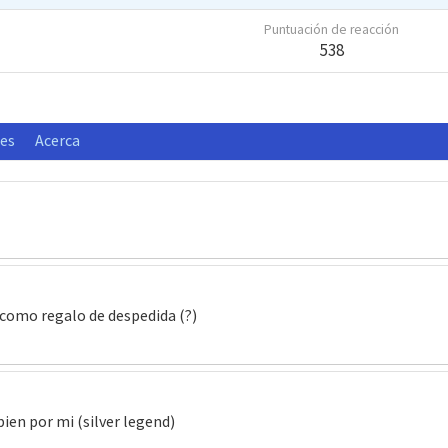
Puntuación de reacción
538
nes
Acerca
o como regalo de despedida (?)
en por mi (silver legend)