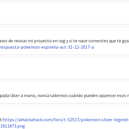
avor de revisar mi proyecto en rpg y si te nace comentes que te gus
respuesta-pokemon-espinela-act-31-12-2017-a
espada láser a mano, nunca sabemos cuándo pueden aparecer esos 
t:
https://whackahack.com/foro/t-52517/pokemon-silver-legend-
1811873.png