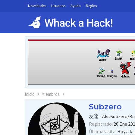
Novedades
Usuarios
Ayuda
Reglas
Inicio
Miembros
Subzero
友達 - Aka Subzero/Bu
Registrado
20 Ene 20
Última visita
Hoy a la