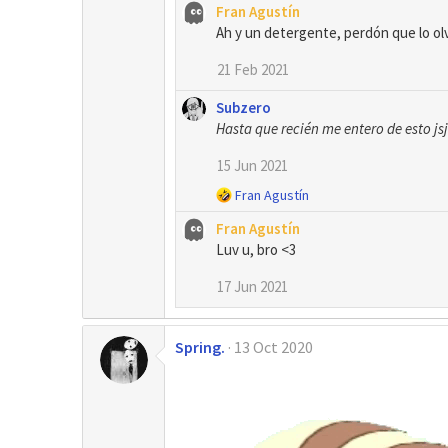
Fran Agustín
e
s
Ah y un detergente, perdón que lo ol
:
21 Feb 2021
Subzero
Hasta que recién me entero de esto jsj
15 Jun 2021
R
Fran Agustín
e
Fran Agustín
a
Luv u, bro <3
c
c
17 Jun 2021
i
o
n
Spring.
e
13 Oct 2020
s
: