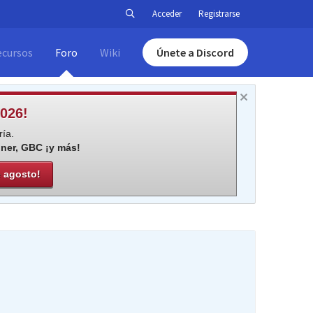
Acceder
Registrarse
ecursos
Foro
Wiki
Únete a Discord
026!
ía.
iner, GBC ¡y más!
e agosto!