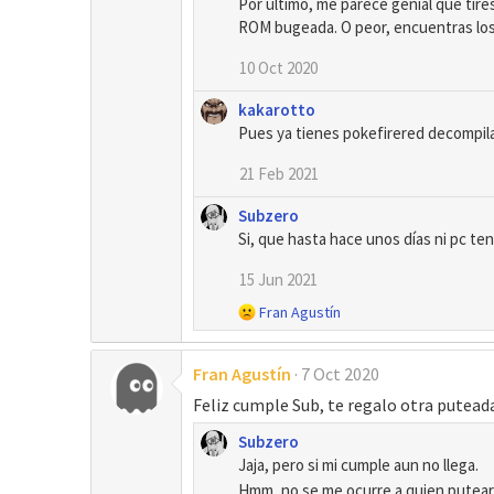
Por último, me parece genial que tire
ROM bugeada. O peor, encuentras los
10 Oct 2020
kakarotto
Pues ya tienes pokefirered decompil
21 Feb 2021
Subzero
Si, que hasta hace unos días ni pc tení
15 Jun 2021
R
Fran Agustín
e
a
Fran Agustín
7 Oct 2020
c
c
Feliz cumple Sub, te regalo otra puteada
i
o
Subzero
n
Jaja, pero si mi cumple aun no llega.
e
Hmm, no se me ocurre a quien putear