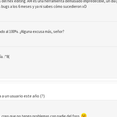
s del hex editing. AM es una herramienta demasiado impredecible, un día 
 bugs a los 6 meses y ya ni sabes cómo sucedieron xD
ado al 100%. ¿Alguna excusa más, señor?
a. :"8(
 a un usuario este año (?)
, creo que no tengo problemas con nadie del foro.