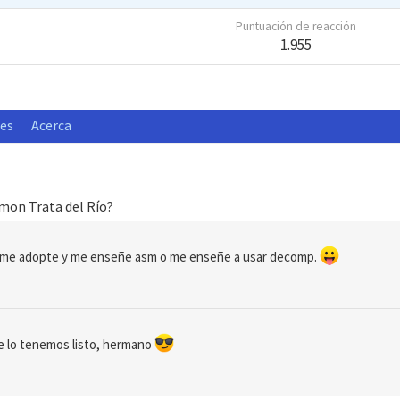
Puntuación de reacción
1.955
nes
Acerca
émon Trata del Río?
en me adopte y me enseñe asm o me enseñe a usar decomp.
e lo tenemos listo, hermano