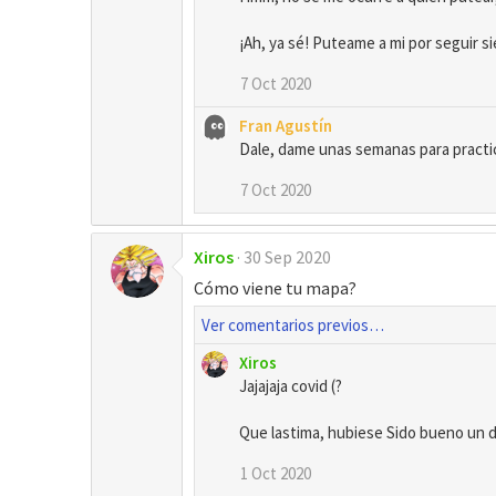
s
:
¡Ah, ya sé! Puteame a mi por seguir s
7 Oct 2020
Fran Agustín
Dale, dame unas semanas para practic
7 Oct 2020
Xiros
30 Sep 2020
Cómo viene tu mapa?
Ver comentarios previos…
Xiros
Jajajaja covid (?
Que lastima, hubiese Sido bueno un 
1 Oct 2020