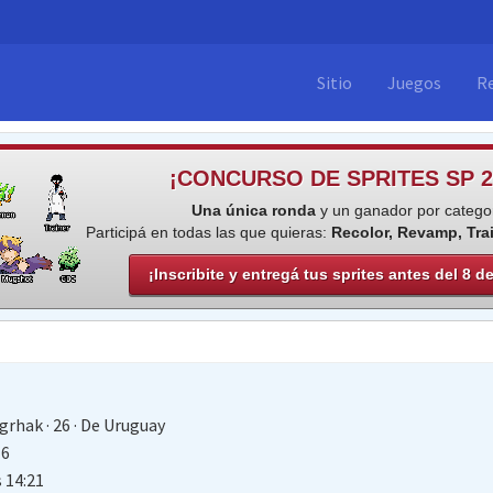
Sitio
Juegos
R
¡CONCURSO DE SPRITES SP 2
Una única ronda
y un ganador por categor
Participá en todas las que quieras:
Recolor, Revamp, Tra
¡Inscribite y entregá tus sprites antes del 8 d
grhak
·
26
·
De
Uruguay
16
s 14:21