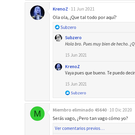
KrenoZ
11 Jun 2021
Ola ola, ¿Que tal todo por aquí?
R
Subzero
e
Subzero
a
Hola bro. Pues muy bien de hecho. ¿Que
c
c
15 Jun 2021
i
o
KrenoZ
n
Vaya pues que bueno. Te puedo decir
e
s
15 Jun 2021
:
R
Subzero
e
a
Miembro eliminado 45640
10 Dic 2020
c
M
c
Serás vago, ¿Pero tan vago cómo yo?
i
o
Ver comentarios previos…
n