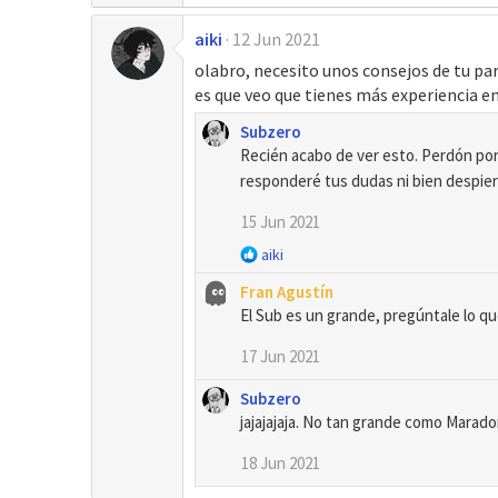
aiki
12 Jun 2021
olabro, necesito unos consejos de tu par
es que veo que tienes más experiencia en
Subzero
Recién acabo de ver esto. Perdón por
responderé tus dudas ni bien despie
15 Jun 2021
R
aiki
e
Fran Agustín
a
El Sub es un grande, pregúntale lo qu
c
c
17 Jun 2021
i
o
Subzero
n
jajajajaja. No tan grande como Marad
e
s
18 Jun 2021
: