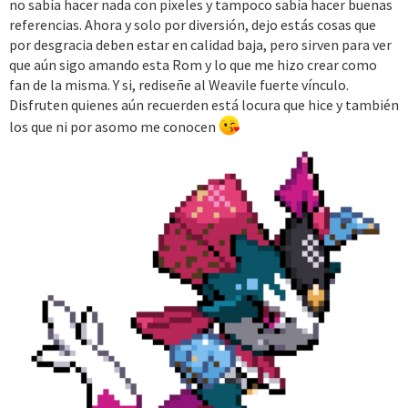
no sabía hacer nada con pixeles y tampoco sabía hacer buenas
Como weavile es una comadreja, decidí cambiarle la tercera cola
referencias. Ahora y solo por diversión, dejo estás cosas que
que le puse, por una mas alargada, igual a la de este animal, de
por desgracia deben estar en calidad baja, pero sirven para ver
paso agregue mas tierra y lodo en su diseño para que se note
que aún sigo amando esta Rom y lo que me hizo crear como
mejor el tema de que usa excavar constantemente en combates
fan de la misma. Y si, rediseñe al Weavile fuerte vínculo.
contra pokemon de tipo fuego y roca.
Disfruten quienes aún recuerden está locura que hice y también
los que ni por asomo me conocen
Por último, el degrade negro desde sus piernas, lo coloque como
una forma divertida de combinar el negro, con el marron del lodo
en sus patas, haciéndole lucir como si se carbonizaran o se
ensuciaran más.