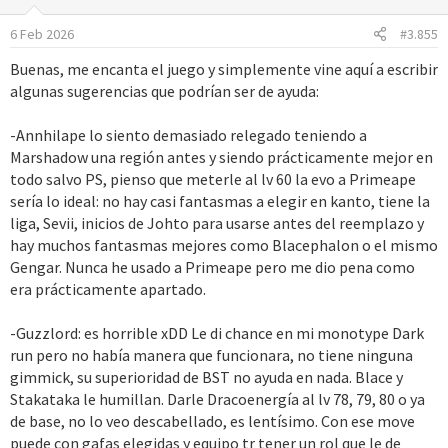
o
6 Feb 2026
#3.855
n
e
Buenas, me encanta el juego y simplemente vine aquí a escribir
s
algunas sugerencias que podrían ser de ayuda:
:
-Annhilape lo siento demasiado relegado teniendo a
Marshadow una región antes y siendo prácticamente mejor en
todo salvo PS, pienso que meterle al lv 60 la evo a Primeape
sería lo ideal: no hay casi fantasmas a elegir en kanto, tiene la
liga, Sevii, inicios de Johto para usarse antes del reemplazo y
hay muchos fantasmas mejores como Blacephalon o el mismo
Gengar. Nunca he usado a Primeape pero me dio pena como
era prácticamente apartado.
-Guzzlord: es horrible xDD Le di chance en mi monotype Dark
run pero no había manera que funcionara, no tiene ninguna
gimmick, su superioridad de BST no ayuda en nada. Blace y
Stakataka le humillan. Darle Dracoenergía al lv 78, 79, 80 o ya
de base, no lo veo descabellado, es lentísimo. Con ese move
puede con gafas elegidas y equipo tr tener un rol que le de