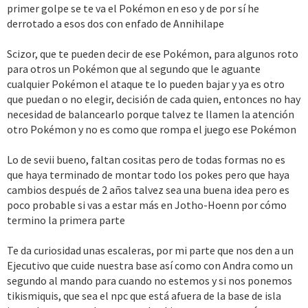
potencia y las hadas lo destruyen. Hasta le daría Trick Room para
primer golpe se te va el Pokémon en eso y de por sí he
Kanto vería que metieras una secundaria mostrando el paso del
que hiciera algo más. Más allá del level 100 le daría Erupción,
derrotado a esos dos con enfado de Annihilape
tiempo también en las islas, quizás ver como Isla Inta tmb cambió
Salpicar, etc para que tenga algo que decir contra Regidrago que
con el tiempo y que el prota se ponga nostálgico. Otro sitio sería
es básicamente su reemplazo.
la torre batalla, que lo vería lugar para un líder. No creo que sea
Scizor, que te pueden decir de ese Pokémon, para algunos roto
muy determinante para los levels del DLC, siempre llego justo al
para otros un Pokémon que al segundo que le aguante
-Esto es más balance pero Scizor tiene que ser nerfeado de
110 el equipo sin contar evento Guardia. El cuarto lo vería en los
cualquier Pokémon el ataque te lo pueden bajar y ya es otro
alguna manera, aunque sea de mis favoritos. Entiendo que
inicios de Hoenn parte 2, ya que hay mucho level por delante.
que puedan o no elegir, decisión de cada quien, entonces no hay
inevitablemente hay pokemons rotos pero Scizor es otro nivel,
necesidad de balancearlo porque talvez te llamen la atención
dale más ataque especial y nerfeale salud, que es Bicho acero,
-Esto es más meme pero ponle a Andra una línea sobre su
otro Pokémon y no es como que rompa el juego ese Pokémon
es la combinación de ir con pocos PS siendo lógicos.
Tentacruel en la isla Origen, ese sí que merece un arco donde se
enfrentó a yo que se Volcanion y se convirtió en un poke
Lo de sevii bueno, faltan cositas pero de todas formas no es
-En cuanto Sevii no tengo nada que decir ya que está muy
mamadísimo, es más miserable que Wrongsparce xD
cargadita de eventos, pero te diría que ampliaras un poquito más
que haya terminado de montar todo los pokes pero que haya
la obtención de pokes de otras regionales que se quedan en la
cambios después de 2 años talvez sea una buena idea pero es
-Terminando con las islas sete, podrías meter en un regreso en
media. Por ejemplo, a Frosmoth le pusiste justo antes de
poco probable si vas a estar más en Jotho-Hoenn por cómo
Neo Kanto o Hoenn eventos de Hoopa y así obtenerle a él,
enfrentarte a un desierto plagado de rocas y un admin que abre
termino la primera parte
ultraentes que faltan y ya que pega mucho los tapus.
con la esencia misma del tipo roca xd poner a Snom o Vanillite en
la gruta más allá de la Cueva Helada lo vería. Otros casos sería
Te da curiosidad unas escaleras, por mi parte que nos den a un
-REY UNOWN. Es patético y el guillotina se nota que es
meter pokes en las cámaras que se abren con el terremoto como
Ejecutivo que cuide nuestra base así como con Andra como un
espectáculo, yo le daría un upgrade a 10 a todas sus stats, o al
Golurk, Cacturne, Maractus, pokemon de ese perfil que los usas
segundo al mando para cuando no estemos y si nos ponemos
menos en ataque y salud para superar los PS de arceus y tener
más por que te gusten que por valor competitivo, seguir
tikismiquis, que sea el npc que está afuera de la base de isla
más ataque que Mega Rayquaza que pega bastante con su
actualizando los encuentros.