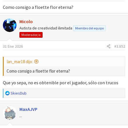
e
Como consigo a floette flor eterna?
s
:
Micolo
Autista de creatividad ilimitada
Miembro del equipo
Moderador/a
31 Ene 2026
#3.852
Ian_mar18 dijo:
Como consigo a floette flor eterna?
Que yo sepa, no es obtenible por el jugador, sólo con trucos
R
SkiesDub
e
a
MaxAJVP
c
c
...
i
o