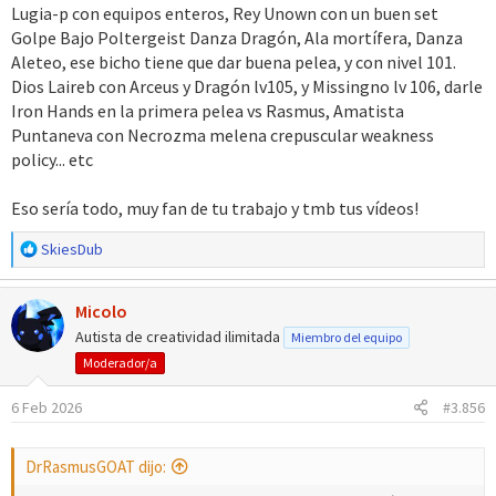
Lugia-p con equipos enteros, Rey Unown con un buen set
Golpe Bajo Poltergeist Danza Dragón, Ala mortífera, Danza
Aleteo, ese bicho tiene que dar buena pelea, y con nivel 101.
Dios Laireb con Arceus y Dragón lv105, y Missingno lv 106, darle
Iron Hands en la primera pelea vs Rasmus, Amatista
Puntaneva con Necrozma melena crepuscular weakness
policy... etc
Eso sería todo, muy fan de tu trabajo y tmb tus vídeos!
R
SkiesDub
e
a
Micolo
c
c
Autista de creatividad ilimitada
Miembro del equipo
i
Moderador/a
o
n
6 Feb 2026
#3.856
e
s
:
DrRasmusGOAT dijo: