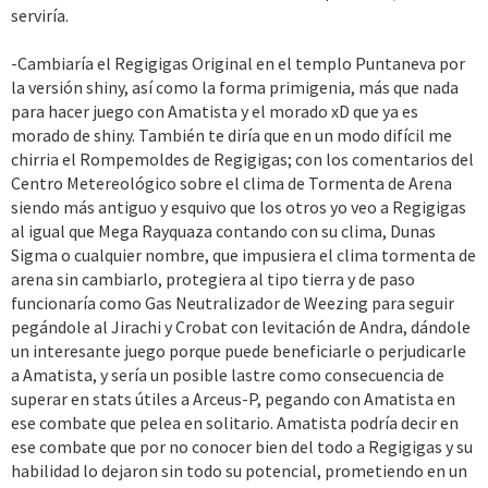
serviría.
-Cambiaría el Regigigas Original en el templo Puntaneva por
la versión shiny, así como la forma primigenia, más que nada
para hacer juego con Amatista y el morado xD que ya es
morado de shiny. También te diría que en un modo difícil me
chirria el Rompemoldes de Regigigas; con los comentarios del
Centro Metereológico sobre el clima de Tormenta de Arena
siendo más antiguo y esquivo que los otros yo veo a Regigigas
al igual que Mega Rayquaza contando con su clima, Dunas
Sigma o cualquier nombre, que impusiera el clima tormenta de
arena sin cambiarlo, protegiera al tipo tierra y de paso
funcionaría como Gas Neutralizador de Weezing para seguir
pegándole al Jirachi y Crobat con levitación de Andra, dándole
un interesante juego porque puede beneficiarle o perjudicarle
a Amatista, y sería un posible lastre como consecuencia de
superar en stats útiles a Arceus-P, pegando con Amatista en
ese combate que pelea en solitario. Amatista podría decir en
ese combate que por no conocer bien del todo a Regigigas y su
habilidad lo dejaron sin todo su potencial, prometiendo en un