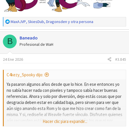
R
MaxAJVP
,
SkiesDub
,
Dragonsden
y otra persona
e
a
Baneado
c
B
c
Profesional de WaH
i
o
24 Ene 2026
#3.845
n
e
s
C4kezy_Spooky dijo:
:
Ya pasaron algunos años desde que lo hice. En ese entonces yo
no sabía hacer nada con pixeles y tampoco sabía hacer buenas
referencias. Ahora y solo por diversión, dejo estás cosas que por
desgracia deben estar en calidad baja, pero sirven para ver que
aún sigo amando esta Rom y lo que me hizo crear como fan de la
misma. Y si, rediseñe al Weavile fuerte vínculo. Disfruten quienes
aún recuerden está locura que hice y también los que ni por
Hacer clic para expandir...
asomo me conocen