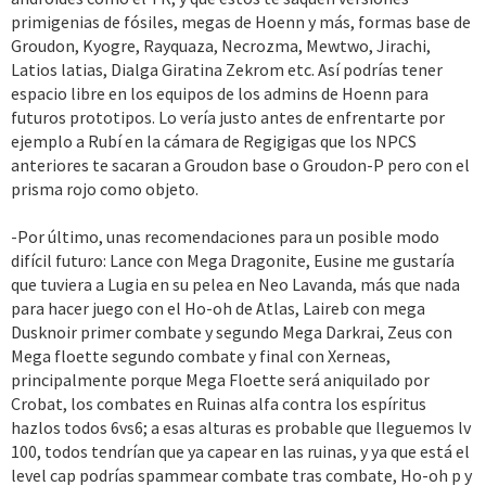
primigenias de fósiles, megas de Hoenn y más, formas base de
Groudon, Kyogre, Rayquaza, Necrozma, Mewtwo, Jirachi,
Latios latias, Dialga Giratina Zekrom etc. Así podrías tener
espacio libre en los equipos de los admins de Hoenn para
futuros prototipos. Lo vería justo antes de enfrentarte por
ejemplo a Rubí en la cámara de Regigigas que los NPCS
anteriores te sacaran a Groudon base o Groudon-P pero con el
prisma rojo como objeto.
-Por último, unas recomendaciones para un posible modo
difícil futuro: Lance con Mega Dragonite, Eusine me gustaría
que tuviera a Lugia en su pelea en Neo Lavanda, más que nada
para hacer juego con el Ho-oh de Atlas, Laireb con mega
Dusknoir primer combate y segundo Mega Darkrai, Zeus con
Mega floette segundo combate y final con Xerneas,
principalmente porque Mega Floette será aniquilado por
Crobat, los combates en Ruinas alfa contra los espíritus
hazlos todos 6vs6; a esas alturas es probable que lleguemos lv
100, todos tendrían que ya capear en las ruinas, y ya que está el
level cap podrías spammear combate tras combate, Ho-oh p y