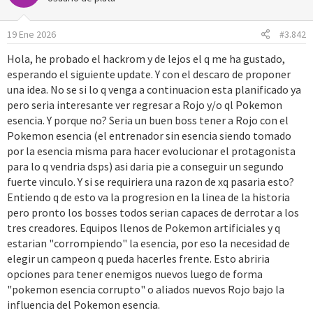
i
o
19 Ene 2026
#3.842
n
e
Hola, he probado el hackrom y de lejos el q me ha gustado,
s
esperando el siguiente update. Y con el descaro de proponer
:
una idea. No se si lo q venga a continuacion esta planificado ya
pero seria interesante ver regresar a Rojo y/o ql Pokemon
esencia. Y porque no? Seria un buen boss tener a Rojo con el
Pokemon esencia (el entrenador sin esencia siendo tomado
por la esencia misma para hacer evolucionar el protagonista
para lo q vendria dsps) asi daria pie a conseguir un segundo
fuerte vinculo. Y si se requiriera una razon de xq pasaria esto?
Entiendo q de esto va la progresion en la linea de la historia
pero pronto los bosses todos serian capaces de derrotar a los
tres creadores. Equipos llenos de Pokemon artificiales y q
estarian "corrompiendo" la esencia, por eso la necesidad de
elegir un campeon q pueda hacerles frente. Esto abriria
opciones para tener enemigos nuevos luego de forma
"pokemon esencia corrupto" o aliados nuevos Rojo bajo la
influencia del Pokemon esencia.