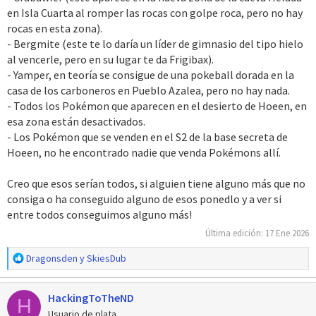
en Isla Cuarta al romper las rocas con golpe roca, pero no hay
rocas en esta zona).
- Bergmite (este te lo daría un líder de gimnasio del tipo hielo
al vencerle, pero en su lugar te da Frigibax).
- Yamper, en teoría se consigue de una pokeball dorada en la
casa de los carboneros en Pueblo Azalea, pero no hay nada.
- Todos los Pokémon que aparecen en el desierto de Hoeen, en
esa zona están desactivados.
- Los Pokémon que se venden en el S2 de la base secreta de
Hoeen, no he encontrado nadie que venda Pokémons allí.
Creo que esos serían todos, si alguien tiene alguno más que no
consiga o ha conseguido alguno de esos ponedlo y a ver si
entre todos conseguimos alguno más!
Última edición:
17 Ene 2026
R
Dragonsden
y
SkiesDub
e
a
HackingToTheND
c
H
c
Usuario de plata