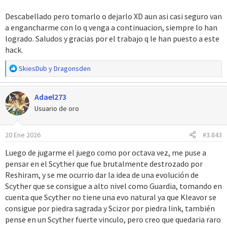
Descabellado pero tomarlo o dejarlo XD aun asi casi seguro van
a engancharme con lo q venga a continuacion, siempre lo han
logrado. Saludos y gracias por el trabajo q le han puesto a este
hack.
R
SkiesDub
y
Dragonsden
e
a
Adael273
c
c
Usuario de oro
i
o
20 Ene 2026
#3.843
n
e
Luego de jugarme el juego como por octava vez, me puse a
s
pensar en el Scyther que fue brutalmente destrozado por
:
Reshiram, y se me ocurrio dar la idea de una evolución de
Scyther que se consigue a alto nivel como Guardia, tomando en
cuenta que Scyther no tiene una evo natural ya que Kleavor se
consigue por piedra sagrada y Scizor por piedra link, también
pense en un Scyther fuerte vinculo, pero creo que quedaria raro