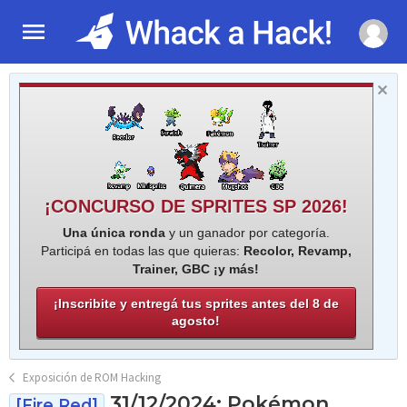
¡CONCURSO DE SPRITES SP 2026!
Una única ronda
y un ganador por categoría.
Participá en todas las que quieras:
Recolor, Revamp,
Trainer, GBC ¡y más!
¡Inscribite y entregá tus sprites antes del 8 de
agosto!
Exposición de ROM Hacking
31/12/2024: Pokémon
[Fire Red]