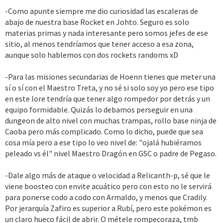
-Como apunte siempre me dio curiosidad las escaleras de
abajo de nuestra base Rocket en Johto. Seguro es solo
materias primas y nada interesante pero somos jefes de ese
sitio, al menos tendríamos que tener acceso a esa zona,
aunque solo hablemos con dos rockets randoms xD
-Para las misiones secundarias de Hoenn tienes que meter una
sí o sí con el Maestro Treta, y no sé si solo soy yo pero ese tipo
en este lore tendría que tener algo rompedor por detrás y un
equipo formidable. Quizás lo debamos perseguir en una
dungeon de alto nivel con muchas trampas, rollo base ninja de
Caoba pero más complicado. Como lo dicho, puede que sea
cosa mía pero a ese tipo lo veo nivel de: "ojalá hubiéramos
peleado vs él" nivel Maestro Dragón en GSC o padre de Pegaso.
-Dale algo más de ataque o velocidad a Relicanth-p, sé que le
viene boosteo con envite acuático pero con esto no le servirá
para ponerse codo a codo con Armaldo, y menos que Cradily.
Por jerarquía Zafiro es superior a Rubí, pero este pokémon es
un claro hueco fácil de abrir. O métele rompecoraza, tmb