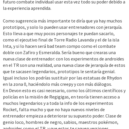
futuro combate individual usar esta vez todo su poder debido a
la experiencia aprendida.
Como sugerencia más importante te diría que ya hay muchos
prototipos, y solo lo pueden usar entrenadores con jerarquía.
Esto lleva a que muy pocos personajes te puedan sacarlo,
como el ejecutivo final de Torre Radio Lavanda y el de la isla
Inta, y si lo hacen será bad team compo como el combate
doble con Zafiro y Esmeralda. Sería bueno que crearas una
nueva clase de entrenador: con los experimentos de androides
en el TR son una realidad, una nueva clase de jerarquía de estos
que te sacasen legendarios, prototipos le sentaría genial.
Igual incluso los podrías sustituir por las estatuas de Rhydon
en la zona 0, haciéndolo más creepy y con más diálogos.
En Devon esto es casi necesario, como los últimos científicos y
policías en la misión de Regigigas, en teoría tienen acceso a
muchos legendarios y a toda la info de los experimentos
Rocket, falta mucho y que no haya nuevos niveles de
entrenador empieza a deteriorar su supuesto poder. Clase de
genio loco, hombres de negro, sabios, maestros pokémon,
androides como el TR, y que estos te saquen versiones