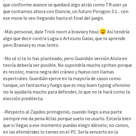
que conforme avance se quedará algo atrás como TR user ya
que contamos ahora con Diancie, un futuro Porygon 3.1... con
ese move le veo llegando hasta el final del juego.
-Más personal, dale Trick room a braviary hisui
Así tendría
algo que decir contra Lugia o Articuno Galar, que lo aprende
pero Braviary es mas lento.
-No sé si te lo has planteado, pero Guardián versión Alola en
teoría debería ser posible. No supondría mucho spriteo porque
es recolor, marca negra del cráneo y hueso con llamas
espectrales. Guardián ejerce en la mayoría de casos como
tanque, un fantasma y fuego que es muy buen typing ofensivo
no le ayudaría mucho para defender, lo que no le hará como la
elección predilecta.
-Respecto al Zapdos primigenio, cuando llego a esa parte
siempre me da pena Atlas porque suelo no usarlo. Estaría bien
que si llegas a ese momento puedas elegir dárselo; no canon,
en las efemérides lo tienes en el PC. Sería vencerlo en la