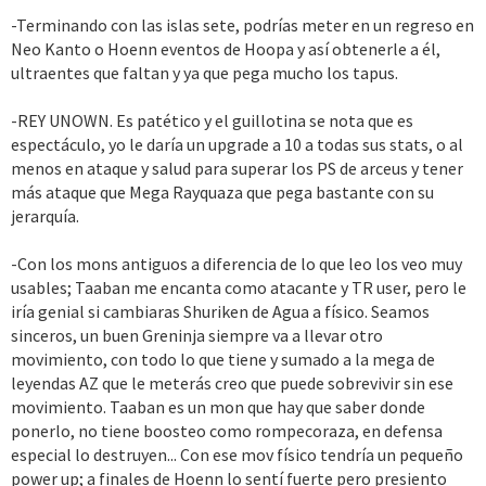
-Terminando con las islas sete, podrías meter en un regreso en
Neo Kanto o Hoenn eventos de Hoopa y así obtenerle a él,
ultraentes que faltan y ya que pega mucho los tapus.
-REY UNOWN. Es patético y el guillotina se nota que es
espectáculo, yo le daría un upgrade a 10 a todas sus stats, o al
menos en ataque y salud para superar los PS de arceus y tener
más ataque que Mega Rayquaza que pega bastante con su
jerarquía.
-Con los mons antiguos a diferencia de lo que leo los veo muy
usables; Taaban me encanta como atacante y TR user, pero le
iría genial si cambiaras Shuriken de Agua a físico. Seamos
sinceros, un buen Greninja siempre va a llevar otro
movimiento, con todo lo que tiene y sumado a la mega de
leyendas AZ que le meterás creo que puede sobrevivir sin ese
movimiento. Taaban es un mon que hay que saber donde
ponerlo, no tiene boosteo como rompecoraza, en defensa
especial lo destruyen... Con ese mov físico tendría un pequeño
power up; a finales de Hoenn lo sentí fuerte pero presiento