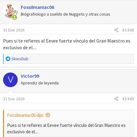
Fossilmaniac06
Biógrafiologo a sueldo de Nuggets y otras cosas
31 Ene 2026
#3.848
Pues si te refieres al Eevee fuerte vínculo del Gran Maestro es
exclusivo de el....
R
SkiesDub
e
a
Victor99
c
V
c
Aprendiz de leyenda
i
o
31 Ene 2026
#3.849
n
e
s
Fossilmaniac06 dijo:
:
Pues si te refieres al Eevee fuerte vínculo del Gran Maestro es
exclusivo de el....