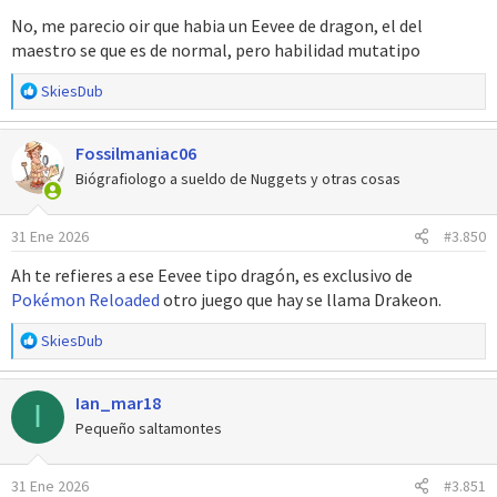
No, me parecio oir que habia un Eevee de dragon, el del
maestro se que es de normal, pero habilidad mutatipo
R
SkiesDub
e
a
Fossilmaniac06
c
c
Biógrafiologo a sueldo de Nuggets y otras cosas
i
o
31 Ene 2026
#3.850
n
e
Ah te refieres a ese Eevee tipo dragón, es exclusivo de
s
Pokémon Reloaded
otro juego que hay se llama Drakeon.
:
R
SkiesDub
e
a
Ian_mar18
c
I
c
Pequeño saltamontes
i
o
31 Ene 2026
#3.851
n