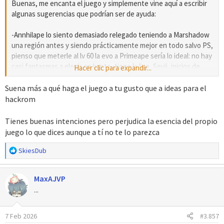
Buenas, me encanta el juego y simplemente vine aquí a escribir
algunas sugerencias que podrían ser de ayuda:
-Annhilape lo siento demasiado relegado teniendo a Marshadow
una región antes y siendo prácticamente mejor en todo salvo PS,
pienso que meterle al lv 60 la evo a Primeape sería lo ideal: no hay
casi fantasmas a elegir en kanto, tiene la liga, Sevii, inicios de
Hacer clic para expandir...
Johto para usarse antes del reemplazo y hay muchos fantasmas
mejores como Blacephalon o el mismo Gengar. Nunca he usado a
Suena más a qué haga el juego a tu gusto que a ideas para el
Primeape pero me dio pena como era prácticamente apartado.
hackrom
-Guzzlord: es horrible xDD Le di chance en mi monotype Dark run
Tienes buenas intenciones pero perjudica la esencia del propio
pero no había manera que funcionara, no tiene ninguna gimmick,
juego lo que dices aunque a tí no te lo parezca
su superioridad de BST no ayuda en nada. Blace y Stakataka le
humillan. Darle Dracoenergía al lv 78, 79, 80 o ya de base, no lo
R
SkiesDub
e
veo descabellado, es lentísimo. Con ese move puede con gafas
a
elegidas y equipo tr tener un rol que le de propósito, uno super
MaxAJVP
c
nicho y con claras debilidades ya que al mínimo toque pierde esa
c
...
potencia y las hadas lo destruyen. Hasta le daría Trick Room para
i
que hiciera algo más. Más allá del level 100 le daría Erupción,
o
Salpicar, etc para que tenga algo que decir contra Regidrago que
7 Feb 2026
#3.857
n
es básicamente su reemplazo.