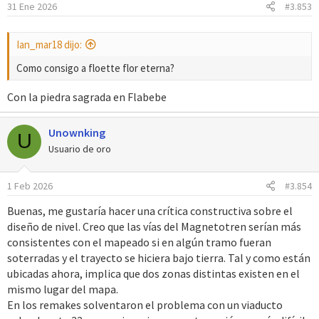
31 Ene 2026
#3.853
n
e
s
Ian_mar18 dijo:
:
Como consigo a floette flor eterna?
Con la piedra sagrada en Flabebe
Unownking
U
Usuario de oro
1 Feb 2026
#3.854
Buenas, me gustaría hacer una crítica constructiva sobre el
diseño de nivel. Creo que las vías del Magnetotren serían más
consistentes con el mapeado si en algún tramo fueran
soterradas y el trayecto se hiciera bajo tierra. Tal y como están
ubicadas ahora, implica que dos zonas distintas existen en el
mismo lugar del mapa.
En los remakes solventaron el problema con un viaducto