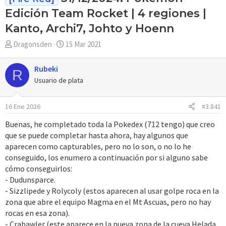
Edición Team Rocket | 4 regiones |
Kanto, Archi7, Johto y Hoenn
A
F
Dragonsden
15 Mar 2021
u
e
t
c
Rubeki
R
o
h
Usuario de plata
r
a
d
16 Ene 2026
#3.841
e
i
Buenas, he completado toda la Pokedex (712 tengo) que creo
n
que se puede completar hasta ahora, hay algunos que
i
aparecen como capturables, pero no lo son, o no lo he
c
conseguido, los enumero a continuación por si alguno sabe
i
cómo conseguirlos:
o
- Dudunsparce.
- Sizzlipede y Rolycoly (estos aparecen al usar golpe roca en la
zona que abre el equipo Magma en el Mt Ascuas, pero no hay
rocas en esa zona).
- Crabawler (este aparece en la nueva zona de la cueva Helada