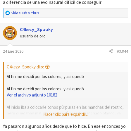
a diferencia de una evo natural dificil de conseguir
R
SkiesDub
y
Yh0s
e
a
C4kezy_Spooky
c
c
Usuario de oro
i
o
24 Ene 2026
#3.844
n
e
s
C4kezy_Spooky dijo:
:
Al fin me decidí por los colores, y asi quedó
Al fin me decidí por los colores, y asi quedó
Ver el archivo adjunto 10182
Al inicio iba a colocarle tonos púrpuras en las manchas del rostro,
pero quedaban mal, asi que decidí hacerle manchado blanco, ya
Hacer clic para expandir...
que siempre me ha gustado como queda el color blanco en
weavile.
Ya pasaron algunos años desde que lo hice. En ese entonces yo