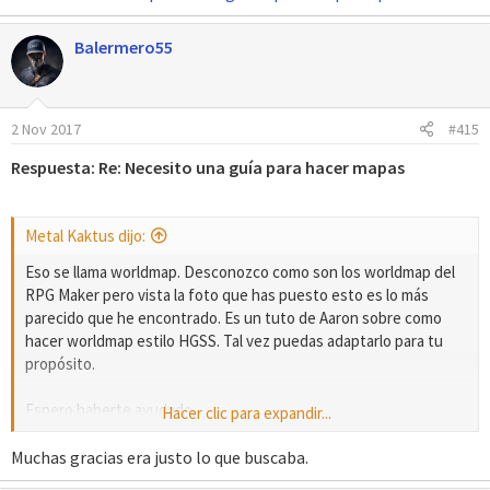
Balermero55
2 Nov 2017
#415
Respuesta: Re: Necesito una guía para hacer mapas
Metal Kaktus dijo:
Eso se llama worldmap. Desconozco como son los worldmap del
RPG Maker pero vista la foto que has puesto esto es lo más
parecido que he encontrado. Es un tuto de Aaron sobre como
hacer worldmap estilo HGSS. Tal vez puedas adaptarlo para tu
propósito.
Espero haberte ayudado.
Hacer clic para expandir...
https://whackahack.com/foro/t-16144/gba-otros-como-hacer-
Muchas gracias era justo lo que buscaba.
tu-worldmap-estilo-hgss-explicado-paso-paso