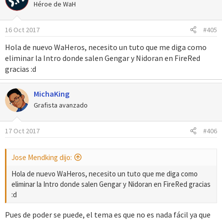
c
Héroe de WaH
i
o
16 Oct 2017
#405
n
e
Hola de nuevo WaHeros, necesito un tuto que me diga como
s
eliminar la Intro donde salen Gengar y Nidoran en FireRed
:
gracias :d
MichaKing
Grafista avanzado
17 Oct 2017
#406
Jose Mendking dijo:
Hola de nuevo WaHeros, necesito un tuto que me diga como
eliminar la Intro donde salen Gengar y Nidoran en FireRed gracias
:d
Pues de poder se puede, el tema es que no es nada fácil ya que