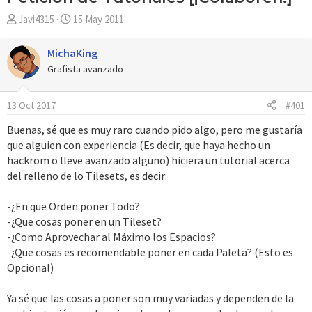
A
F
Javi4315
15 May 2011
u
e
t
c
MichaKing
o
h
Grafista avanzado
r
a
d
13 Oct 2017
#401
e
i
Buenas, sé que es muy raro cuando pido algo, pero me gustaría
n
que alguien con experiencia (Es decir, que haya hecho un
i
hackrom o lleve avanzado alguno) hiciera un tutorial acerca
c
del relleno de lo Tilesets, es decir:
i
o
-¿En que Orden poner Todo?
-¿Que cosas poner en un Tileset?
-¿Como Aprovechar al Máximo los Espacios?
-¿Que cosas es recomendable poner en cada Paleta? (Esto es
Opcional)
Ya sé que las cosas a poner son muy variadas y dependen de la