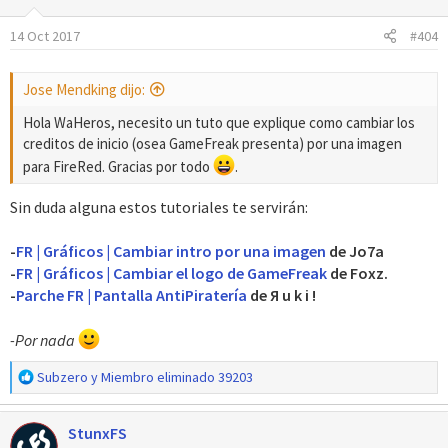
14 Oct 2017
#404
Jose Mendking dijo:
Hola WaHeros, necesito un tuto que explique como cambiar los
creditos de inicio (osea GameFreak presenta) por una imagen
para FireRed. Gracias por todo
.
Sin duda alguna estos tutoriales te servirán:
-
FR | Gráficos | Cambiar intro por una imagen
de Jo7a
-
FR | Gráficos | Cambiar el logo de GameFreak
de Foxz.
-
Parche FR | Pantalla AntiPiratería
de Я u k i !
-Por nada
R
Subzero
y
Miembro eliminado 39203
e
a
StunxFS
c