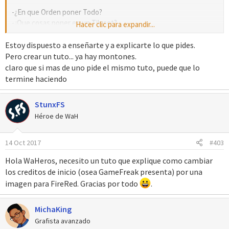
-¿En que Orden poner Todo?
-¿Que cosas poner en un Tileset?
Hacer clic para expandir...
-¿Como Aprovechar al Máximo los Espacios?
-¿Que cosas es recomendable poner en cada Paleta? (Esto es
Estoy dispuesto a enseñarte y a explicarte lo que pides.
Opcional)
Pero crear un tuto... ya hay montones.
claro que si mas de uno pide el mismo tuto, puede que lo
Ya sé que las cosas a poner son muy variadas y dependen de la
termine haciendo
ambientación que le quiera dar cada uno a su hack, pero he visto
que varios hacks comparten por así decirlo un "Patrón" al poner
StunxFS
cada cosa, y de ahí me surgió la curiosidad por saber. Sin duda
Héroe de WaH
ayudaría mucho a las personas que quieren empezar un hack, ya
que ahorraría muchos tiles innecesarios o cosas por el estilo...
14 Oct 2017
#403
Hola WaHeros, necesito un tuto que explique como cambiar
los creditos de inicio (osea GameFreak presenta) por una
imagen para FireRed. Gracias por todo
.
MichaKing
Grafista avanzado