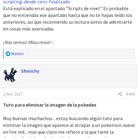
scripting-desde-cero-finalizado
Está explicado en el apartado "Scripts de nivel". Es probable
que no entiendas ese apartado hasta que no te hayas leído los
anteriores, así que recomiendo su lectura antes de adentrarte
en cosas más avanzadas.
¡Nos vemos! Miau revoir~.
R
Marlon
e
a
Shinichy
c
c
i
o
1 Nov 2017
#409
n
e
Tuto para eliminar la imagen de la pokedex
s
:
Muy buenas muchachos... estoy buscando algún tuto para
eliminar la imagen que aparece al atrapar a un pokemon nuevo
en fire red... mas que claro me refiero a la que tiene la