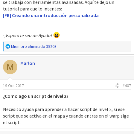
se trabaja con herramientas avanzadas. Aquí te dejo un
tutorial para que lo intentes:
[FR] Creando una introducción personalizada
-¡Espero te sea de Ayuda!
R
Miembro eliminado 39203
e
a
Marlon
c
M
c
i
o
19 Oct 2017
#407
n
e
¿Como ago un script de nivel 2?
s
:
Necesito ayuda para aprender a hacer script de nivel 2, si ese
script que se activa en el mapa y cuando entras en el warp sige
el script.