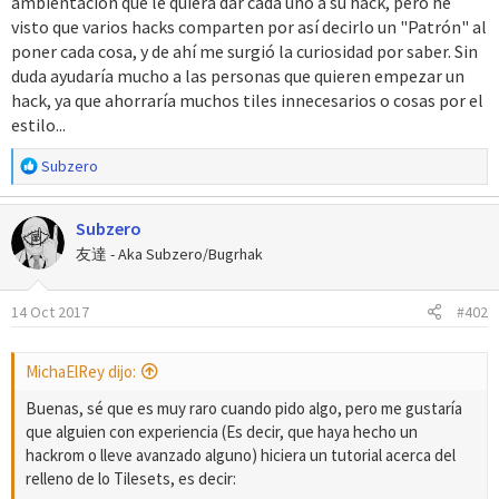
ambientación que le quiera dar cada uno a su hack, pero he
visto que varios hacks comparten por así decirlo un "Patrón" al
poner cada cosa, y de ahí me surgió la curiosidad por saber. Sin
duda ayudaría mucho a las personas que quieren empezar un
hack, ya que ahorraría muchos tiles innecesarios o cosas por el
estilo...
R
Subzero
e
a
Subzero
c
c
友達 - Aka Subzero/Bugrhak
i
o
14 Oct 2017
#402
n
e
s
MichaElRey dijo:
:
Buenas, sé que es muy raro cuando pido algo, pero me gustaría
que alguien con experiencia (Es decir, que haya hecho un
hackrom o lleve avanzado alguno) hiciera un tutorial acerca del
relleno de lo Tilesets, es decir: